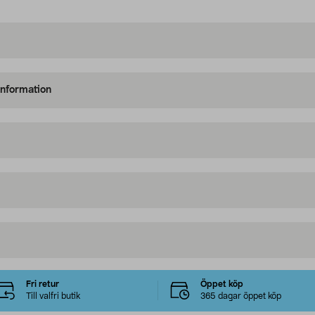
information
Fri retur
Öppet köp
Till valfri butik
365 dagar öppet köp