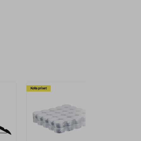
Kolla priset
Multibuy