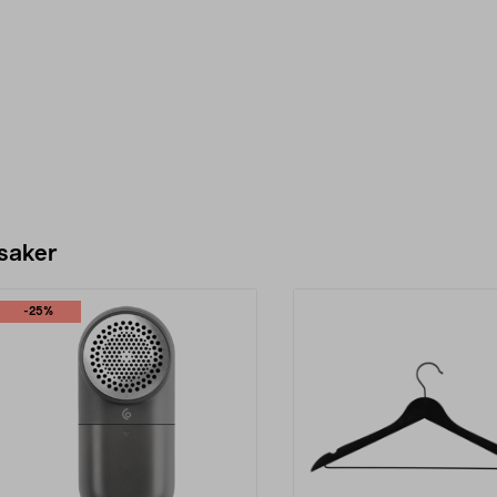
 saker
-25%