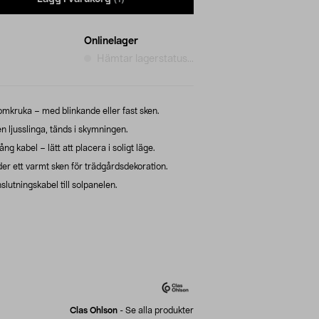
Onlinelager
Hämtar lagerstatus...
lomkruka – med blinkande eller fast sken.
en ljusslinga, tänds i skymningen.
g kabel – lätt att placera i soligt läge.
der ett varmt sken för trädgårdsdekoration.
lutningskabel till solpanelen.
Clas Ohlson
-
Se alla produkter