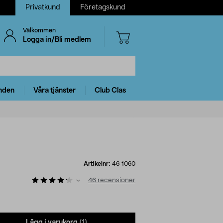
Privatkund
Företagskund
Välkommen
Logga in/Bli medlem
nden
Våra tjänster
Club Clas
Artikelnr:
46-1060
46
recensioner
Lägg i varukorg
(1)