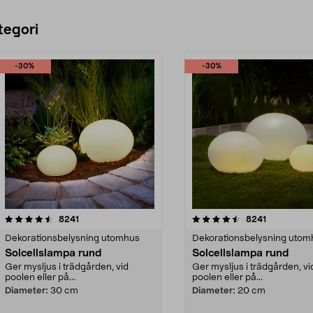
tegori
-30%
-30%
4.5 av 5 stjärnor
recensioner
4.5 av 5 stjärnor
recensioner
8241
8241
Dekorationsbelysning utomhus
Dekorationsbelysning utom
Solcellslampa rund
Solcellslampa rund
Ger mysljus i trädgården, vid
Ger mysljus i trädgården, vi
poolen eller på...
poolen eller på...
Diameter:
30 cm
Diameter:
20 cm