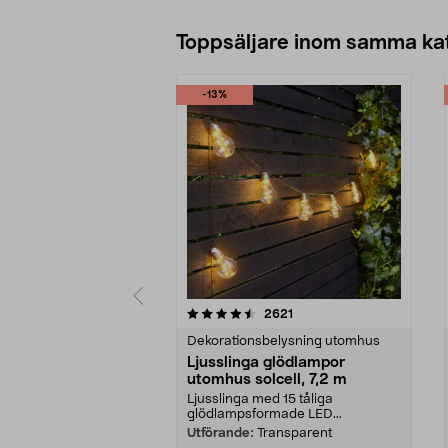
Toppsäljare inom samma ka
-13%
5 av 5 stjärnor
4.5 av 5 stjärnor
recensioner
2621
Dekorationsbelysning utomhus
Ljusslinga glödlampor
utomhus solcell, 7,2 m
Ljusslinga med 15 tåliga
glödlampsformade LED...
Utförande:
Transparent