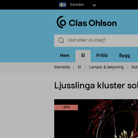
Select
Sweden
market
Hem
El
Fritid
Bygg
Startsida
El
Lampor & belysning
Sol
Ljusslinga kluster sol
-30%