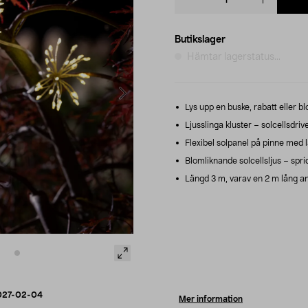
quantity
Butikslager
Hämtar lagerstatus...
Lys upp en buske, rabatt eller b
Ljusslinga kluster – solcellsdriv
Flexibel solpanel på pinne med lån
Blomliknande solcellsljus – spri
Längd 3 m, varav en 2 m lång ans
027-02-04
Mer information