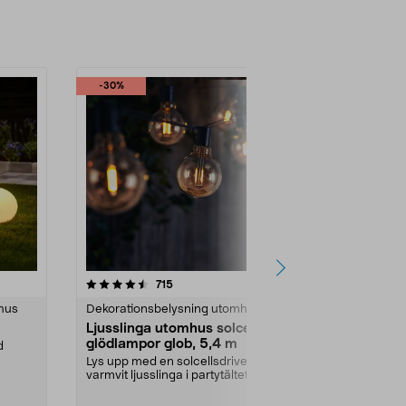
-30%
4.5 av 5 stjärnor
recensioner
3.5
715
4
hus
Dekorationsbelysning utomhus
Altan- & träd
Ljusslinga utomhus solcell
Solcellsbel
glödlampor glob, 5,4 m
staket, 3-p
d
Lys upp med en solcellsdriven,
Dekorativ sol
varmvit ljusslinga i partytältet, på
utebelysning f
altanen elle...
Färg:
Svart