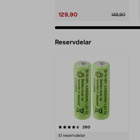
129,90
149,90
Reservdelar
5av 5 stjärnor
recensioner
260
El reservdelar