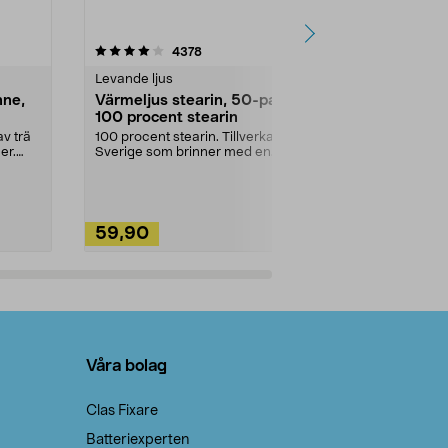
4.5av 5 stjärnor
recensioner
4.5
4378
2
Levande ljus
Rengöringsm
nne,
Värmeljus stearin, 50-pack,
Bikarbonat
100 procent stearin
Ett allsidigt 
städning och 
v trä
100 procent stearin. Tillverkade i
ute. Städa med
er.
Sverige som brinner med en
vacker och sotfri ...
59,90
49,90
Lägg i varukorg
Lägg
Våra bolag
Clas Fixare
Batteriexperten