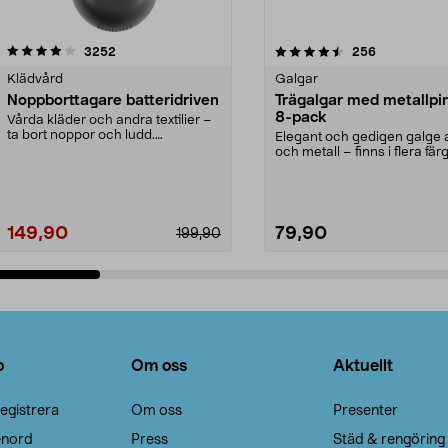
4.5av 5 stjärnor
recensioner
4.0av 5 stjärnor
recensioner
3252
256
Klädvård
Galgar
Noppborttagare batteridriven
Trägalgar med metallpi
8-pack
Vårda kläder och andra textilier –
ta bort noppor och ludd.
Elegant och gedigen galge a
Noppborttagaren fräs...
och metall – finns i flera färg
Galge med sv...
149,90
79,90
199,90
Lägg i varukorg
Lägg i varukorg
o
Om oss
Aktuellt
egistrera
Om oss
Presenter
enord
Press
Städ & rengöring