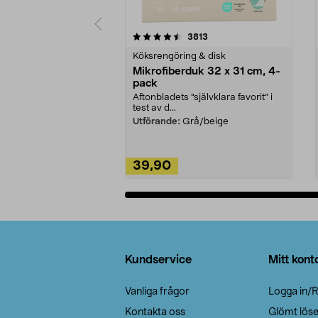
5av 5 stjärnor
4.0av 5 stjärnor
recensioner
3813
Köksrengöring & disk
Mikrofiberduk 32 x 31 cm, 4-
pack
Aftonbladets "självklara favorit” i
test av d...
Utförande:
Grå/beige
39,90
Lägg i varukorg
Sidfot
Kundservice
Mitt kont
Vanliga frågor
Logga in/R
Kontakta oss
Glömt lös