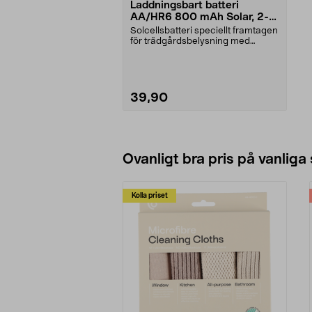
Laddningsbart batteri
AA/HR6 800 mAh Solar, 2-
pack
Solcellsbatteri speciellt framtagen
för trädgårdsbelysning med
solceller och AA-...
39,90
Lägg i varukorg
Ovanligt bra pris på vanliga
Kolla priset