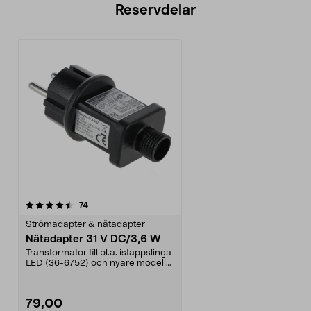
Reservdelar
recensioner
74
Strömadapter & nätadapter
Nätadapter 31 V DC/3,6 W
Transformator till bl.a. istappslinga
LED (36-6752) och nyare modell
av stjärnga...
79,00