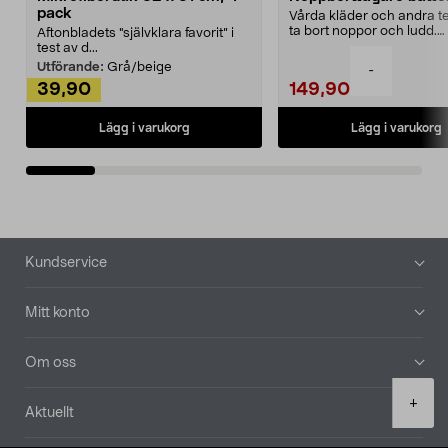
pack
Vårda kläder och andra tex
ta bort noppor och ludd.
Aftonbladets "självklara favorit” i
Noppborttagaren fräs...
test av d...
Utförande:
Grå/beige
-
39,90
149,90
Lägg i varukorg
Lägg i varukorg
Sidfot
Kundservice
Mitt konto
Om oss
Product
+
Aktuellt
quantity