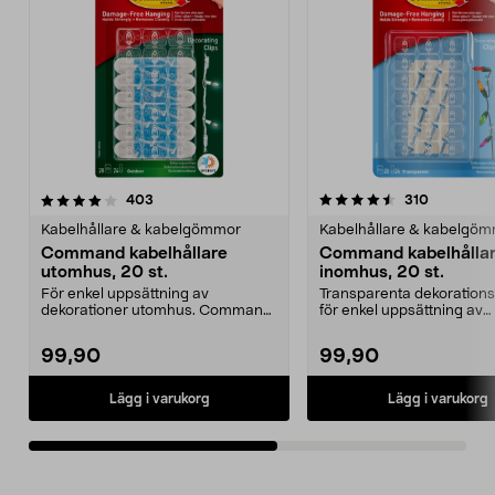
4.5av 5 stjärnor
recensioner
4.5av 5 stjärnor
recension
403
310
Kabelhållare & kabelgömmor
Kabelhållare & kabelgö
Command kabelhållare
Command kabelhålla
utomhus, 20 st.
inomhus, 20 st.
För enkel uppsättning av
Transparenta dekoration
dekorationer utomhus. Command
för enkel uppsättning av
kabelhållare – transparen...
dekorationer inomhus. S..
99,90
99,90
Lägg i varukorg
Lägg i varukorg