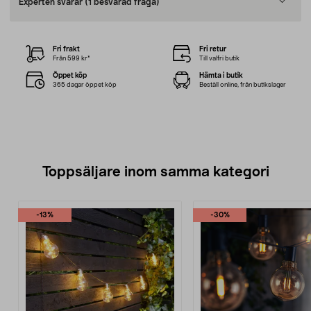
Experten svarar
(1 besvarad fråga)
Fri frakt
Fri retur
Från 599 kr*
Till valfri butik
Öppet köp
Hämta i butik
365 dagar öppet köp
Beställ online, från butikslager
Toppsäljare inom samma kategori
-13%
-30%