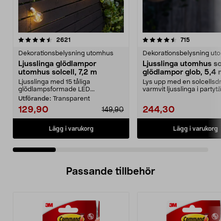
4.5 av 5 stjärnor
recensioner
4.0 av 5 stjärnor
recensione
2621
715
Dekorationsbelysning utomhus
Dekorationsbelysning ut
Ljusslinga glödlampor
Ljusslinga utomhus so
utomhus solcell, 7,2 m
glödlampor glob, 5,4
Ljusslinga med 15 tåliga
Lys upp med en solcellsdr
glödlampsformade LED...
varmvit ljusslinga i partytä
altanen elle...
Utförande:
Transparent
129,90
244,30
149,90
Lägg i varukorg
Lägg i varukorg
Passande tillbehör