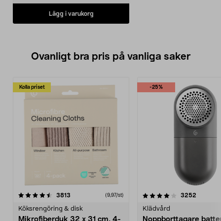
Lägg i varukorg
Ovanligt bra pris på vanliga saker
Kolla priset
-25%
4.0av 5 stjärnor
recensioner
4.5av 5 stjärnor
recensio
3813
3252
(9,97/st)
Köksrengöring & disk
Klädvård
Mikrofiberduk 32 x 31 cm, 4-
Noppborttagare batter