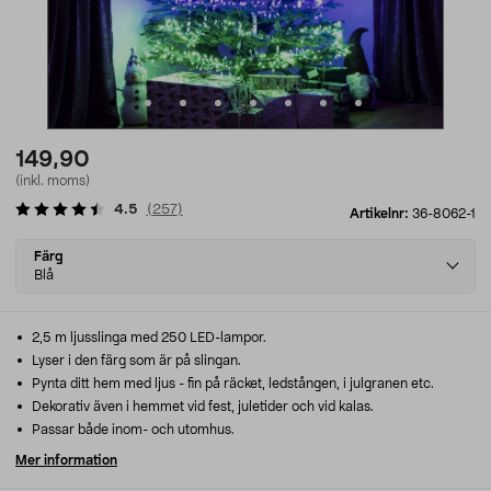
149,90
(inkl. moms)
4.5
(
257
)
Artikelnr:
36-8062-1
Select
Färg
variant
Blå
2,5 m ljusslinga med 250 LED-lampor.
Lyser i den färg som är på slingan.
Pynta ditt hem med ljus - fin på räcket, ledstången, i julgranen etc.
Dekorativ även i hemmet vid fest, juletider och vid kalas.
Passar både inom- och utomhus.
Mer information