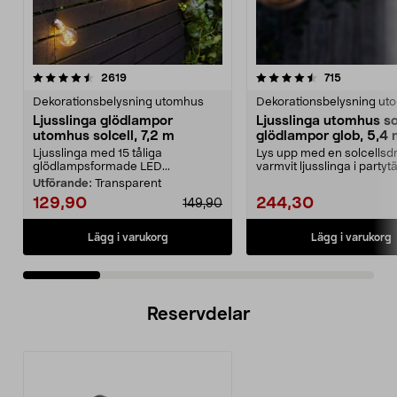
4.5 av 5 stjärnor
recensioner
4.5 av 5 stjärnor
recensione
2619
715
Dekorationsbelysning utomhus
Dekorationsbelysning ut
Ljusslinga glödlampor
Ljusslinga utomhus so
utomhus solcell, 7,2 m
glödlampor glob, 5,4
Ljusslinga med 15 tåliga
Lys upp med en solcellsdr
glödlampsformade LED...
varmvit ljusslinga i partytä
altanen elle...
Utförande:
Transparent
129,90
244,30
149,90
Lägg i varukorg
Lägg i varukorg
Reservdelar