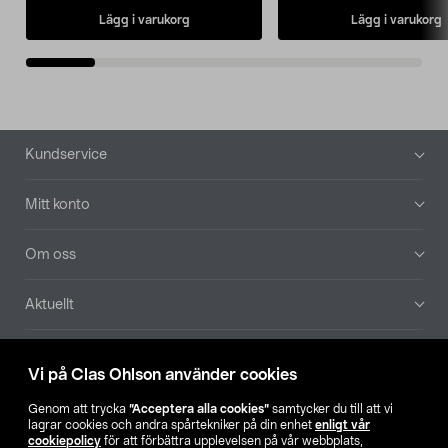
Lägg i varukorg
Lägg i varukorg
Sidfot
Kundservice
Mitt konto
Om oss
Aktuellt
Våra bolag
Vi på Clas Ohlson använder cookies
Hitta butik
Genom att trycka
”Acceptera alla cookies”
samtycker du till att vi
lagrar cookies och andra spårtekniker på din enhet
enligt vår
cookiepolicy
för att förbättra upplevelsen på vår webbplats,