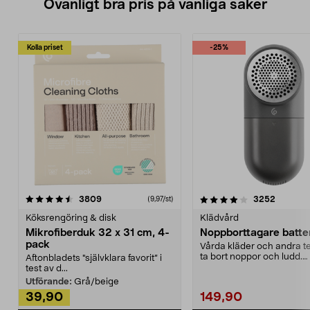
Ovanligt bra pris på vanliga saker
Kolla priset
-25%
4.0av 5 stjärnor
recensioner
4.5av 5 stjärnor
recensio
3809
3252
(9,97/st)
Köksrengöring & disk
Klädvård
Mikrofiberduk 32 x 31 cm, 4-
Noppborttagare batter
pack
Vårda kläder och andra tex
ta bort noppor och ludd.
Aftonbladets "självklara favorit” i
Noppborttagaren fräs...
test av d...
Utförande:
Grå/beige
39,90
149,90