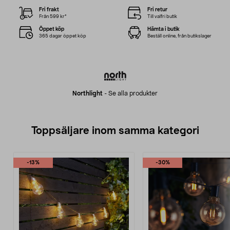
Fri frakt
Fri retur
Från 599 kr*
Till valfri butik
Öppet köp
Hämta i butik
365 dagar öppet köp
Beställ online, från butikslager
Northlight
-
Se alla produkter
Toppsäljare inom samma kategori
-13%
-30%