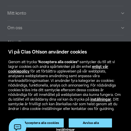
Mitt konto
Om oss
Aktuellt
Vi på Clas Ohlson använder cookies
Våra bolag
Genom att trycka
”Acceptera alla cookies”
samtycker du till att vi
lagrar cookies och andra spårtekniker på din enhet
enligt vår
Hitta butik
cookiepolicy
för att förbättra upplevelsen på vår webbplats,
analysera webbplatsens användning samt anpassa våra
marknadsföringsinsatser. Vi använder fyra kategorier av cookies:
nödvändiga, funktionella, analys och annonsering. För nödvändiga
SE
NO
FI
cookies krävs inte ditt samtycke eftersom dessa cookies är
nödvändiga för att innehållet på webbplatsen ska kunna fungera. Om
du istället vill skräddarsy dina val kan du trycka på
inställningar
. Ditt
samtycke är frivilligt och kan återkallas när som helst genom att du
ändrar i dina cookie-inställningar eller kontaktar oss för guidning.
Acceptera alla cookies
Avvisa alla
Köpvillkor
Privacy statement
Klubbvillkor
För företag
Inställningar
Ändra till priser exklusive moms