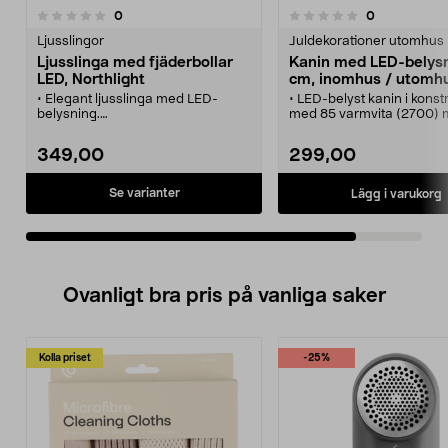
recensioner
recensioner
0
0
0.0 av 5 stjärnor
Ljusslingor
Juldekorationer utomhus
Ljusslinga med fjäderbollar
Kanin med LED-belys
LED, Northlight
cm, inomhus / utomh
• Elegant ljusslinga med LED-
• LED-belyst kanin i konst
belysning.
med 85 varmvita (2700) 
• Mjuk och fluffig - fin dekoration i
LED-lampor.
hemmet.
• Nätt julbelysning med i
349,00
299,00
• Tygklädd lampsladd - trendigt
ljusslinga och strömbryta
och snyggt.
• Lättplacerad
trädgårdsdekoration med
Se varianter
Lägg i varukorg
lång sladd.
• Tillverkad i konstrotting –
stå ute i regn och snö. Fin
utföranden.
• Mått (H x B x D) 40 x 32,5
cm. Nätadapter: IP44, skölj
Ovanligt bra pris på vanliga saker
Kolla priset
-25%