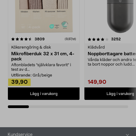
4.0av 5 stjärnor
recensioner
4.5av 5 stjärnor
recensio
3809
3252
(9,97/st)
Köksrengöring & disk
Klädvård
Mikrofiberduk 32 x 31 cm, 4-
Noppborttagare batter
pack
Vårda kläder och andra tex
ta bort noppor och ludd.
Aftonbladets "självklara favorit” i
Noppborttagaren fräs...
test av d...
Utförande:
Grå/beige
39,90
149,90
Lägg i varukorg
Lägg i varukorg
Sidfot
Kundservice