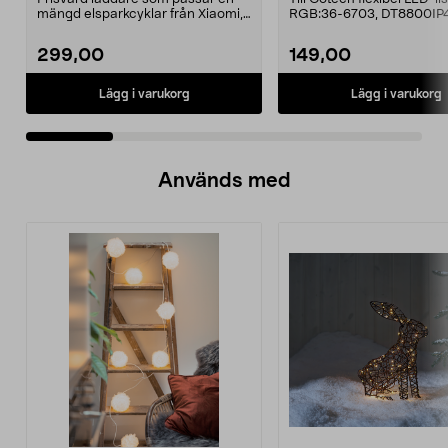
mängd elsparkcyklar från Xiaomi,
RGB:36-6703, DT8800IP
Ninebot och E-Wa...
299,00
149,00
Lägg i varukorg
Lägg i varukorg
Används med