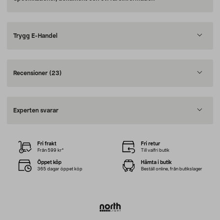
Trygg E-Handel
Recensioner
(23)
Experten svarar
Fri frakt
Fri retur
Från 599 kr*
Till valfri butik
Öppet köp
Hämta i butik
365 dagar öppet köp
Beställ online, från butikslager