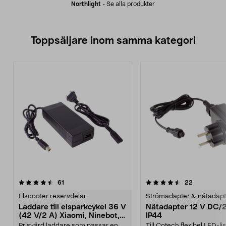
Northlight
-
Se alla produkter
Toppsäljare inom samma kategori
4.5 av 5 stjärnor
recensioner
4.5 av 5 stjärnor
recensione
61
22
Elscooter reservdelar
Strömadapter & nätadapt
Laddare till elsparkcykel 36 V
Nätadapter 12 V DC/
(42 V/2 A) Xiaomi, Ninebot,
IP44
E-Way m.fl.
Prisvärd laddare som passar en
Till Cotech flexibel LED-li