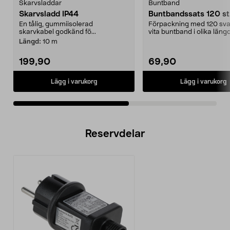
Skarvsladdar
Buntband
Skarvsladd IP44
Buntbandssats 120 st
En tålig, gummiisolerad
Förpackning med 120 sva
skarvkabel godkänd fö...
vita buntband i olika längd
Innehåller 20 st. ...
Längd:
10 m
199,90
69,90
Lägg i varukorg
Lägg i varukorg
Reservdelar