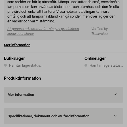
som sprider en härlig atmosfär. Många uppskattar de små, energisnåla
lamporna som kan användas både inom- och utomhus, och den är ofta
prisvärd och enkel att hantera. Vissa noterar att slingan kan vara
ömtålig och att lamporna ibland kan gå sönder, men överlag ger den
en vacker och varm stämning.
AI-genererad sammanfattning av produktens
Verified by
kundrecensioner
Trustvoice
Mer information
Butikslager
Onlinelager
Hämtar lagerstatus...
Hämtar lagerstatus...
Produktinformation
Mer information
Specifikationer, dokument och ev. faroinformation