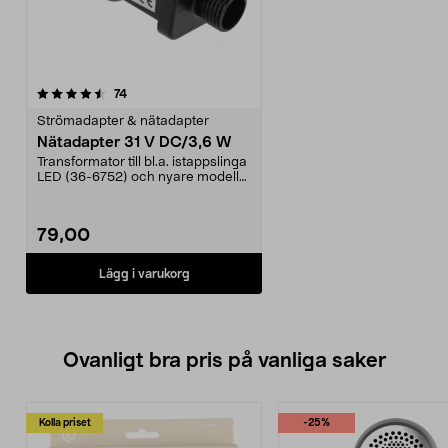
recensioner
74
Strömadapter & nätadapter
Nätadapter 31 V DC/3,6 W
Transformator till bl.a. istappslinga
LED (36-6752) och nyare modell
av stjärnga...
79,00
Lägg i varukorg
Ovanligt bra pris på vanliga saker
Kolla priset
-25%