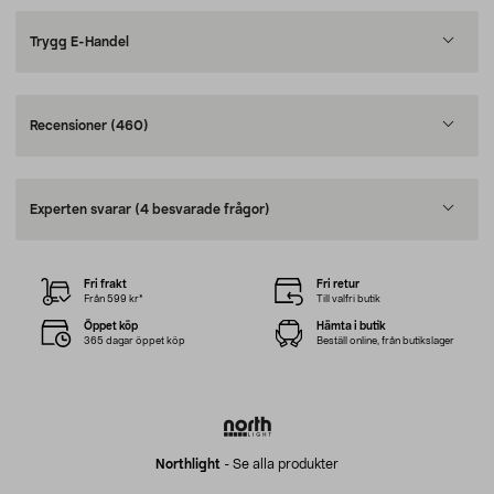
Trygg E-Handel
Recensioner
(460)
Experten svarar
(4 besvarade frågor)
Fri frakt
Fri retur
Från 599 kr*
Till valfri butik
Öppet köp
Hämta i butik
365 dagar öppet köp
Beställ online, från butikslager
Northlight
-
Se alla produkter