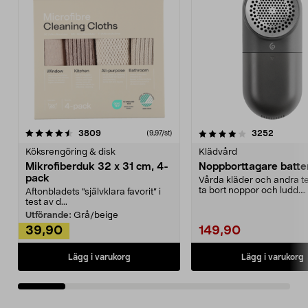
4.0av 5 stjärnor
recensioner
4.5av 5 stjärnor
recensio
3809
3252
(9,97/st)
Köksrengöring & disk
Klädvård
Mikrofiberduk 32 x 31 cm, 4-
Noppborttagare batter
pack
Vårda kläder och andra tex
ta bort noppor och ludd.
Aftonbladets "självklara favorit” i
Noppborttagaren fräs...
test av d...
Utförande:
Grå/beige
39,90
149,90
Lägg i varukorg
Lägg i varukorg