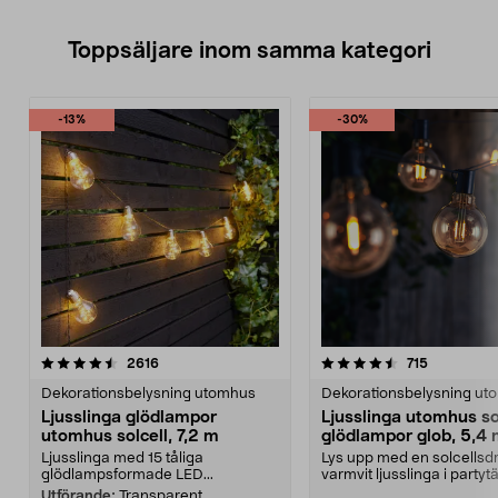
Toppsäljare inom samma kategori
-13%
-30%
4.5 av 5 stjärnor
recensioner
4.0 av 5 stjärnor
recensione
2616
715
Dekorationsbelysning utomhus
Dekorationsbelysning ut
Ljusslinga glödlampor
Ljusslinga utomhus so
utomhus solcell, 7,2 m
glödlampor glob, 5,4
Ljusslinga med 15 tåliga
Lys upp med en solcellsdr
glödlampsformade LED...
varmvit ljusslinga i partytä
altanen elle...
Utförande:
Transparent