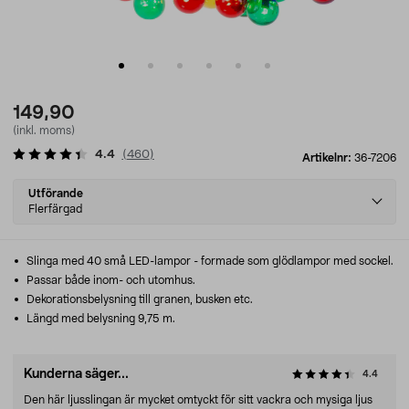
149,90
(inkl. moms)
4.4
(
460
)
Artikelnr:
36-7206
Select
Utförande
variant
Flerfärgad
Slinga med 40 små LED-lampor - formade som glödlampor med sockel.
Passar både inom- och utomhus.
Dekorationsbelysning till granen, busken etc.
Längd med belysning 9,75 m.
Kunderna säger...
4.4
Den här ljusslingan är mycket omtyckt för sitt vackra och mysiga ljus