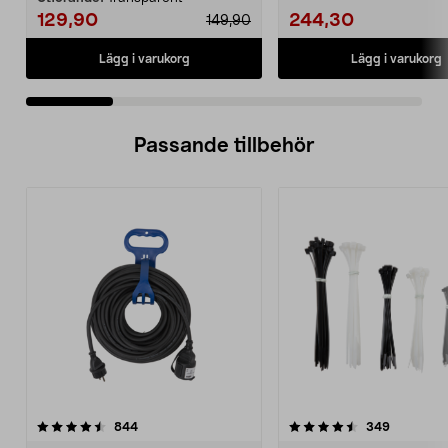
129,90
244,30
149,90
Lägg i varukorg
Lägg i varukorg
Passande tillbehör
4.5av 5 stjärnor
recensioner
4.0av 5 stjärnor
recension
844
349