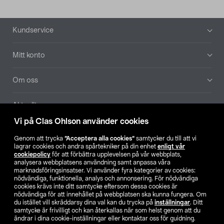
Sidfot
Kundservice
Mitt konto
Om oss
Aktuellt
Vi på Clas Ohlson använder cookies
Våra bolag
Genom att trycka
”Acceptera alla cookies”
samtycker du till att vi
lagrar cookies och andra spårtekniker på din enhet
enligt vår
Hitta butik
cookiepolicy
för att förbättra upplevelsen på vår webbplats,
analysera webbplatsens användning samt anpassa våra
marknadsföringsinsatser. Vi använder fyra kategorier av cookies:
nödvändiga, funktionella, analys och annonsering. För nödvändiga
SE
NO
FI
cookies krävs inte ditt samtycke eftersom dessa cookies är
nödvändiga för att innehållet på webbplatsen ska kunna fungera. Om
du istället vill skräddarsy dina val kan du trycka på
inställningar
. Ditt
samtycke är frivilligt och kan återkallas när som helst genom att du
ändrar i dina cookie-inställningar eller kontaktar oss för guidning.