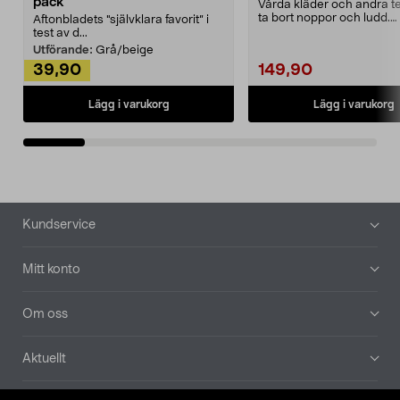
pack
Vårda kläder och andra tex
ta bort noppor och ludd.
Aftonbladets "självklara favorit” i
Noppborttagaren fräs...
test av d...
Utförande:
Grå/beige
39,90
149,90
Lägg i varukorg
Lägg i varukorg
Sidfot
Kundservice
Mitt konto
Om oss
Aktuellt