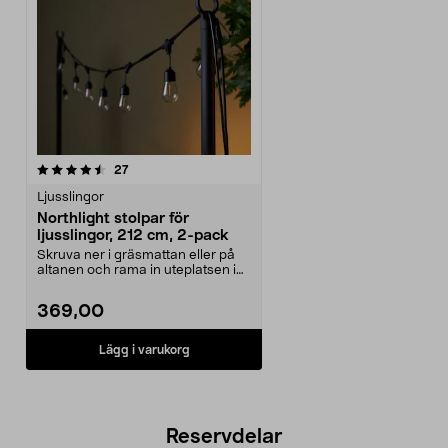
recensioner
27
Ljusslingor
Northlight stolpar för
ljusslingor, 212 cm, 2-pack
Skruva ner i gräsmattan eller på
altanen och rama in uteplatsen i
ljus. Häng enk...
369,00
Lägg i varukorg
Reservdelar