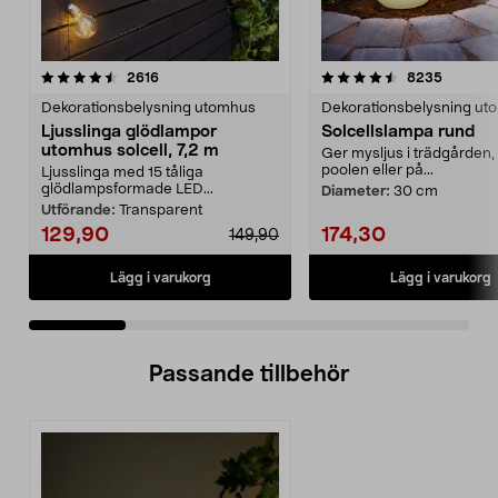
4.5 av 5 stjärnor
recensioner
4.5 av 5 stjärnor
recensio
2616
8235
Dekorationsbelysning utomhus
Dekorationsbelysning ut
Ljusslinga glödlampor
Solcellslampa rund
utomhus solcell, 7,2 m
Ger mysljus i trädgården, 
poolen eller på...
Ljusslinga med 15 tåliga
glödlampsformade LED...
Diameter:
30 cm
Utförande:
Transparent
129,90
174,30
149,90
Lägg i varukorg
Lägg i varukorg
Passande tillbehör