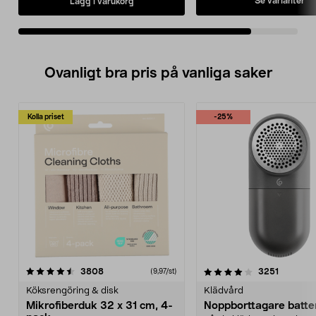
Se varianter
Lägg i varukorg
Ovanligt bra pris på vanliga saker
Kolla priset
-25%
4.0av 5 stjärnor
recensioner
4.5av 5 stjärnor
recensio
3808
3251
(9,97/st)
Köksrengöring & disk
Klädvård
Mikrofiberduk 32 x 31 cm, 4-
Noppborttagare batter