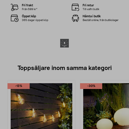
Fri frakt
Fri retur
Från 599 kr*
Till valfri butik
Öppet köp
Hämta i butik
365 dagar öppet köp
Beställ online, från butikslager
Toppsäljare inom samma kategori
-13%
-30%