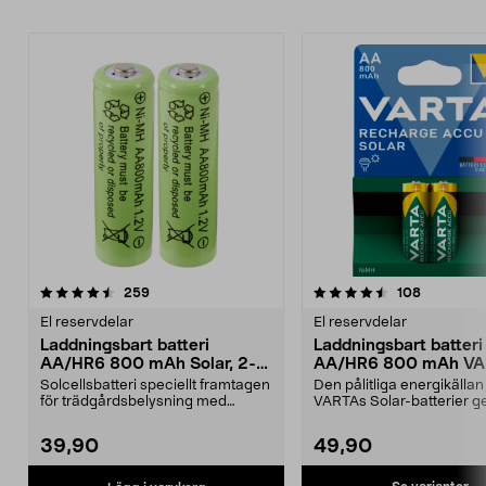
4.5av 5 stjärnor
recensioner
recension
259
108
El reservdelar
El reservdelar
Laddningsbart batteri
Laddningsbart batteri
AA/HR6 800 mAh Solar, 2-
AA/HR6 800 mAh VA
pack
Solar
Solcellsbatteri speciellt framtagen
Den pålitliga energikällan
för trädgårdsbelysning med
VARTAs Solar-batterier ger
solceller och AA-...
belysning – ...
39,90
49,90