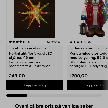
4.0 av 5 stjärnor
recensioner
4.5 av 5 stjärnor
recensioner
57
27
(249,00/st)
Juldekorationer utomhus
Juldekorationer utomhus
Northlight flerfärgad LED-
Konstsmide stor tedd
stjärna, 45 cm
med belysning, 65,5 
Fångar ögat med sin
Stor juldekoration utomh
pärlemoreffekt – skimrande
flerfärgad LED-belysning.
stjärna för utomhus och inomhus.
Konstsmide teddybjörn...
...
249,00
1299,00
Lägg i varukorg
Lägg i varukorg
Ovanligt bra pris på vanliga saker