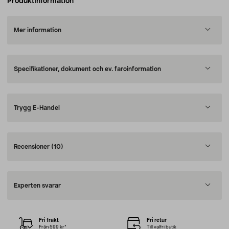
Produktinformation
Mer information
Specifikationer, dokument och ev. faroinformation
Trygg E-Handel
Recensioner
(10)
Experten svarar
Fri frakt
Fri retur
Från 599 kr*
Till valfri butik