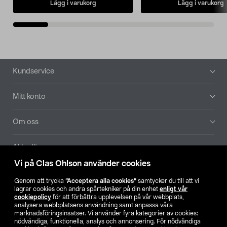
Lägg i varukorg
Lägg i varukorg
Sidfot
Kundservice
Mitt konto
Om oss
Aktuellt
Vi på Clas Ohlson använder cookies
Våra bolag
Genom att trycka
”Acceptera alla cookies”
samtycker du till att vi
lagrar cookies och andra spårtekniker på din enhet
enligt vår
Hitta butik
cookiepolicy
för att förbättra upplevelsen på vår webbplats,
analysera webbplatsens användning samt anpassa våra
marknadsföringsinsatser. Vi använder fyra kategorier av cookies:
nödvändiga, funktionella, analys och annonsering. För nödvändiga
SE
NO
FI