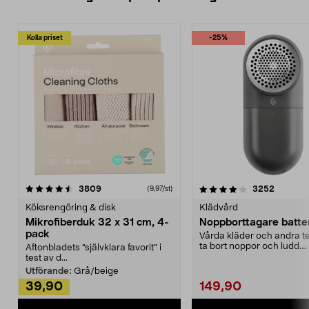
Kolla priset
-25%
4.0av 5 stjärnor
recensioner
4.5av 5 stjärnor
recensio
3809
3252
(9,97/st)
Köksrengöring & disk
Klädvård
Mikrofiberduk 32 x 31 cm, 4-
Noppborttagare batter
pack
Vårda kläder och andra tex
ta bort noppor och ludd.
Aftonbladets "självklara favorit” i
Noppborttagaren fräs...
test av d...
Utförande:
Grå/beige
39,90
149,90