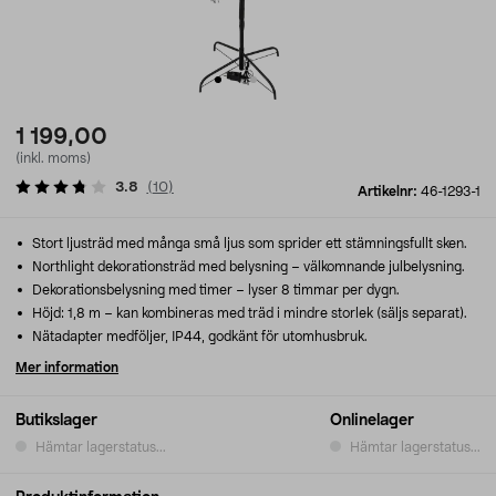
1 199,00
(inkl. moms)
3.8
(
10
)
Artikelnr:
46-1293-1
Stort ljusträd med många små ljus som sprider ett stämningsfullt sken.
Northlight dekorationsträd med belysning – välkomnande julbelysning.
Dekorationsbelysning med timer – lyser 8 timmar per dygn.
Höjd: 1,8 m – kan kombineras med träd i mindre storlek (säljs separat).
Nätadapter medföljer, IP44, godkänt för utomhusbruk.
Mer information
Butikslager
Onlinelager
Hämtar lagerstatus...
Hämtar lagerstatus...