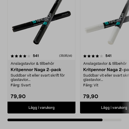
4.0av 5 stjärnor
recensioner
recensione
541
541
(39,95/st)
Anslagstavlor & tillbehör
Anslagstavlor & tillbehör
Kritpennor Naga 2-pack
Kritpennor Naga 2-p
Suddbar vit eller svart skrift för
Suddbar vit eller svart skri
glastavlor...
glastavlor...
Färg:
Svart
Färg:
Vit
79,90
79,90
Lägg i varukorg
Lägg i varukorg