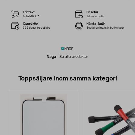
Fri frakt
Fri retur
Från 599 kr*
Till valfri butik
Öppet köp
Hämta i butik
365 dagar öppet köp
Beställ online, från butikslager
Naga
-
Se alla produkter
Toppsäljare inom samma kategori