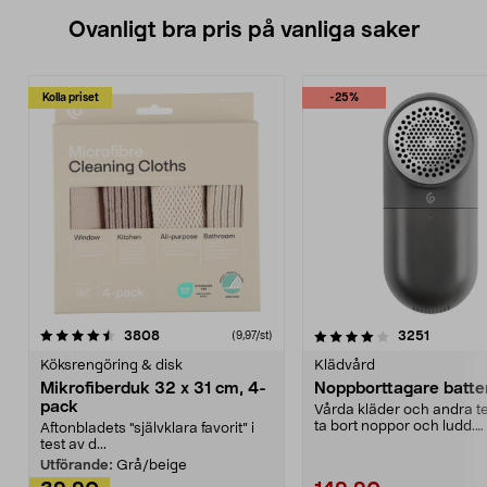
Ovanligt bra pris på vanliga saker
Kolla priset
-25%
4.0av 5 stjärnor
recensioner
4.5av 5 stjärnor
recensio
3808
3251
(9,97/st)
Köksrengöring & disk
Klädvård
Mikrofiberduk 32 x 31 cm, 4-
Noppborttagare batter
pack
Vårda kläder och andra tex
ta bort noppor och ludd.
Aftonbladets "självklara favorit” i
Noppborttagaren fräs...
test av d...
Utförande:
Grå/beige