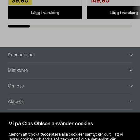
39,90
149,90
Lägg i varukorg
Lägg i varukorg
Sidfot
Kundservice
Mitt konto
Om oss
Aktuellt
Våra bolag
Vi på Clas Ohlson använder cookies
Hitta butik
Genom att trycka
”Acceptera alla cookies”
samtycker du till att vi
lagrar cookies och andra spårtekniker på din enhet
enligt vår