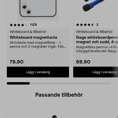
4.5 av 5 stjärnor
recensioner
4.5 av 5 stjärnor
recensioner
1125
2
Whiteboard & tillbehör
Whiteboard & tillbehör
Whiteboard magnettavla
Naga whiteboardpenn
magnet och sudd, 4-
Skrivtavla med magnetfäste – 1
penna och 2 magneter ingår. Fäst
Magnetiska pennor i 4 fä
tavlan på kylskå...
inbyggd tavelsudd. Naga
whiteboardpennor – fäst..
79,90
69,90
Lägg i varukorg
Lägg i varukorg
Passande tillbehör