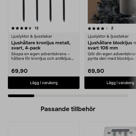
4.0 av 5 stjärnor
recensioner
4.5 av 5 stjärnor
recensioner
13
2
Ljuslyktor & ljusstakar
Ljuslyktor & ljusstakar
Ljushållare kronljus metall,
Ljushållare blockljus 
svart, 4-pack
svart 106 mm
Skapa en egen adventskrans –
Gör din egen adventskra
hållare för kronljus och antikljus.
pynta den med blockljus. 
Ljushållare kro...
ljushållare för bl...
69,90
69,90
Lägg i varukorg
Lägg i varukorg
Passande tillbehör