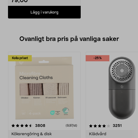
79,00
Lägg i varukorg
Ovanligt bra pris på vanliga saker
Kolla priset
-25%
4.0av 5 stjärnor
recensioner
4.5av 5 stjärnor
recensio
3808
3251
(9,97/st)
Köksrengöring & disk
Klädvård