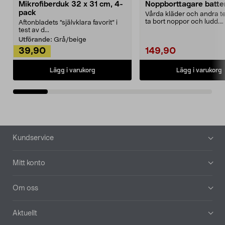
Mikrofiberduk 32 x 31 cm, 4-
Noppborttagare batter
pack
Vårda kläder och andra tex
ta bort noppor och ludd.
Aftonbladets "självklara favorit” i
Noppborttagaren fräs...
test av d...
Utförande:
Grå/beige
39,90
149,90
Lägg i varukorg
Lägg i varukorg
Sidfot
Kundservice
Mitt konto
Om oss
Aktuellt