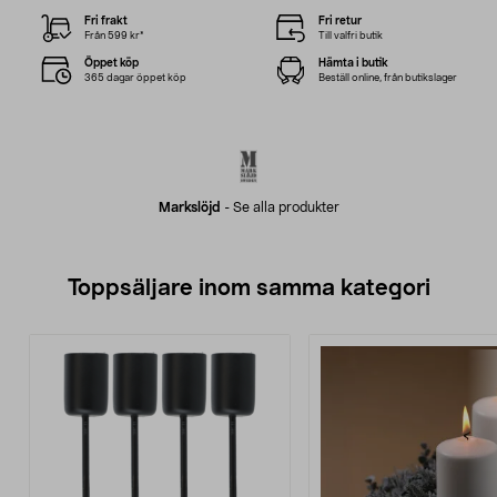
Fri frakt
Fri retur
Från 599 kr*
Till valfri butik
Öppet köp
Hämta i butik
365 dagar öppet köp
Beställ online, från butikslager
Markslöjd
-
Se alla produkter
Toppsäljare inom samma kategori