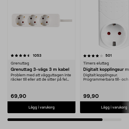
4.0av 5 stjärnor
recensioner
recension
1053
501
Grenuttag
Timers eluttag
Grenuttag 3-vägs 3 m kabel
Digitalt kopplingsur m
Problem med att vägguttagen inte
Digitalt kopplingsur.
räcker till eller att de sitter på fel
Programmerbara till- och 
plats i ...
Litet format, lätt att ...
69,90
99,90
Lägg i varukorg
Lägg i varukorg