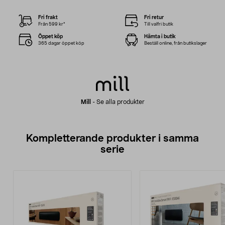
Fri frakt
Fri retur
Från 599 kr*
Till valfri butik
Öppet köp
Hämta i butik
365 dagar öppet köp
Beställ online, från butikslager
Mill
-
Se alla produkter
Kompletterande produkter i samma
serie