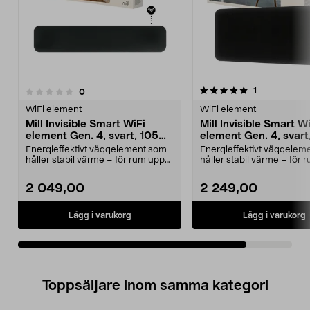
5.0av 5 stjärnor
recensioner
1
recensioner
0
WiFi element
WiFi element
Mill Invisible Smart WiFi
Mill Invisible Smart W
element Gen. 4, svart, 1050
element Gen. 4, svart
W
W
Energieffektivt väggelement som
Energieffektivt väggelem
håller stabil värme – för rum upp
håller stabil värme – för 
till 17 m2. Mi...
till 19 m2. Mi...
2 049,00
2 249,00
Lägg i varukorg
Lägg i varukorg
Toppsäljare inom samma kategori