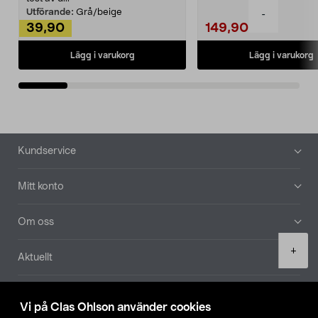
Utförande:
Grå/beige
-
39,90
149,90
Lägg i varukorg
Lägg i varukorg
Sidfot
Kundservice
Mitt konto
Om oss
Product
+
Aktuellt
quantity
Våra bolag
Vi på Clas Ohlson använder cookies