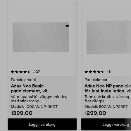
4.5 av 5 stjärnor
recensioner
4.5 av 5 stjärnor
recensioner
237
111
Panelelement
Panelelement
Adax Neo Basic
Adax Neo NP panelel
panelelement, vit
för fast installation, vi
Värmepanel för väggmontering
Tunn och kraftfull värmep
med stickpropp. ...
fast väggin...
Modell:
1000 W. NP10KDT
Modell:
800 W, NP08DT
1399,00
1299,00
Lägg i varukorg
Lägg i varukorg