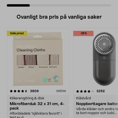
Ovanligt bra pris på vanliga saker
Kolla priset
-25%
4.0av 5 stjärnor
recensioner
4.5av 5 stjärnor
recensio
3809
3252
(9,97/st)
Köksrengöring & disk
Klädvård
Mikrofiberduk 32 x 31 cm, 4-
Noppborttagare batter
pack
Vårda kläder och andra tex
ta bort noppor och ludd.
Aftonbladets "självklara favorit” i
Noppborttagaren fräs...
test av d...