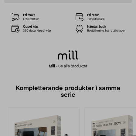
Fri frakt
Fri retur
Från 599 kr*
Till valfri butik
Öppet köp
Hämta i butik
365 dagar öppet köp
Beställ online, från butikslager
Mill
-
Se alla produkter
Kompletterande produkter i samma
serie