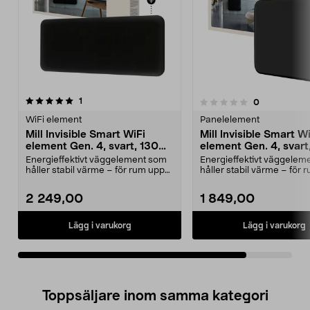
recensioner
1
recensioner
0
0.0 av 5 stjärnor
WiFi element
Panelelement
Mill Invisible Smart WiFi
Mill Invisible Smart W
element Gen. 4, svart, 1300
element Gen. 4, svar
W
Energieffektivt väggelement som
Energieffektivt väggelem
håller stabil värme – för rum upp
håller stabil värme – för 
till 19 m2. Mi...
till 12 m2. Mi...
2 249,00
1 849,00
Lägg i varukorg
Lägg i varukorg
Toppsäljare inom samma kategori