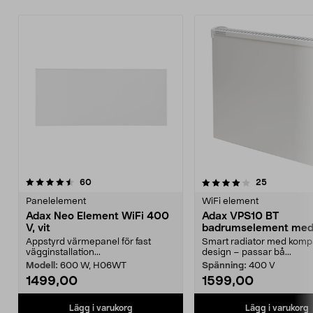
4.0 av 5 stjärnor
recensioner
4.5 av 5 stjärnor
recensione
60
25
Panelelement
WiFi element
Adax Neo Element WiFi 400
Adax VPS10 BT
V, vit
badrumselement me
Bluetooth, 400 W
Appstyrd värmepanel för fast
Smart radiator med komp
vägginstallation...
design – passar bå...
Modell:
600 W, H06WT
Spänning:
400 V
1499,00
1599,00
Lägg i varukorg
Lägg i varukorg