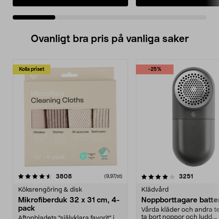
Ovanligt bra pris på vanliga saker
Kolla priset
-25%
4.0av 5 stjärnor
recensioner
4.5av 5 stjärnor
recensio
3808
3251
(9,97/st)
Köksrengöring & disk
Klädvård
Mikrofiberduk 32 x 31 cm, 4-
Noppborttagare batter
pack
Vårda kläder och andra tex
ta bort noppor och ludd.
Aftonbladets "självklara favorit” i