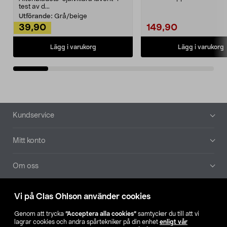
Noppborttagaren fräs...
test av d...
Utförande:
Grå/beige
39,90
149,90
Lägg i varukorg
Lägg i varukorg
Sidfot
Kundservice
Mitt konto
Om oss
Aktuellt
Vi på Clas Ohlson använder cookies
Genom att trycka
”Acceptera alla cookies”
samtycker du till att vi
Våra bolag
lagrar cookies och andra spårtekniker på din enhet
enligt vår