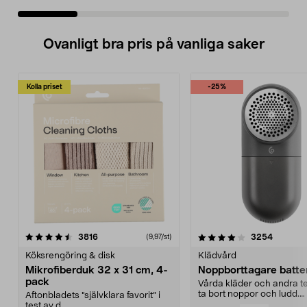
Ovanligt bra pris på vanliga saker
Kolla priset
-25%
4.0av 5 stjärnor
recensioner
4.5av 5 stjärnor
recensio
3816
3254
(9,97/st)
Köksrengöring & disk
Klädvård
Mikrofiberduk 32 x 31 cm, 4-
Noppborttagare batter
pack
Vårda kläder och andra tex
ta bort noppor och ludd.
Aftonbladets "självklara favorit” i
Noppborttagaren fräs...
test av d...