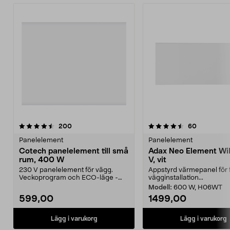
4.5 av 5 stjärnor
recensioner
4.5 av 5 stjärnor
recensione
200
60
Panelelement
Panelelement
Cotech panelelement till små
Adax Neo Element Wi
rum, 400 W
V, vit
230 V panelelement för vägg.
Appstyrd värmepanel för 
Veckoprogram och ECO-läge -
vägginstallation...
sparar energi. Kontroll...
Modell:
600 W, H06WT
599,00
1499,00
Lägg i varukorg
Lägg i varukorg