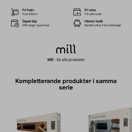
Fri frakt
Fri retur
Från 599 kr*
Till valfri butik
Öppet köp
Hämta i butik
365 dagar öppet köp
Beställ online, från butikslager
Mill
-
Se alla produkter
Kompletterande produkter i samma
serie