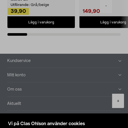
Utförande:
Grå/beige
-
39,90
149,90
Lägg i varukorg
Lägg i varukorg
Sidfot
Kundservice
Mitt konto
Om oss
Product
+
Aktuellt
quantity
Våra bolag
Vi på Clas Ohlson använder cookies