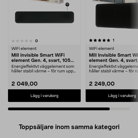
5.0av 5 stjärnor
recensioner
1
recensioner
0
WiFi element
WiFi element
Mill Invisible Smart WiFi
Mill Invisible Smart W
element Gen. 4, svart, 1050
element Gen. 4, svart
W
W
Energieffektivt väggelement som
Energieffektivt väggelem
håller stabil värme – för rum upp
håller stabil värme – för 
till 17 m2. Mi...
till 19 m2. Mi...
2 049,00
2 249,00
Lägg i varukorg
Lägg i varukorg
Toppsäljare inom samma kategori