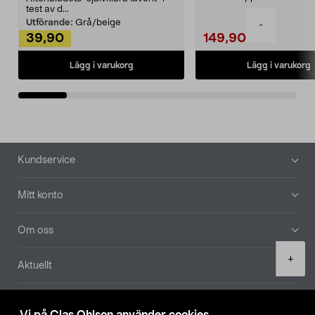
Noppborttagaren fräs...
test av d...
Utförande:
Grå/beige
-
39,90
149,90
Lägg i varukorg
Lägg i varukorg
Sidfot
Kundservice
Mitt konto
Om oss
Product
+
Aktuellt
quantity
Våra bolag