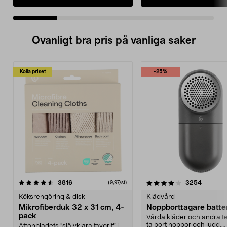
Ovanligt bra pris på vanliga saker
Kolla priset
-25%
4.0av 5 stjärnor
recensioner
4.5av 5 stjärnor
recensio
3816
3254
(9,97/st)
Köksrengöring & disk
Klädvård
Mikrofiberduk 32 x 31 cm, 4-
Noppborttagare batter
pack
Vårda kläder och andra tex
ta bort noppor och ludd.
Aftonbladets "självklara favorit” i