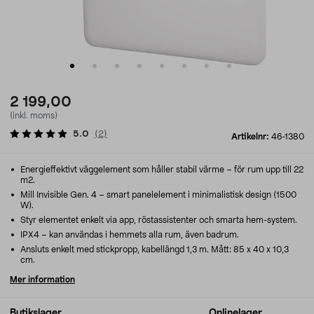
2 199,00
(inkl. moms)
5.0
(
2
)
Artikelnr:
46-1380
Energieffektivt väggelement som håller stabil värme – för rum upp till 22
m2.
Mill Invisible Gen. 4 – smart panelelement i minimalistisk design (1500
W).
Styr elementet enkelt via app, röstassistenter och smarta hem-system.
IPX4 – kan användas i hemmets alla rum, även badrum.
Ansluts enkelt med stickpropp, kabellängd 1,3 m. Mått: 85 x 40 x 10,3
cm.
Mer information
Butikslager
Onlinelager