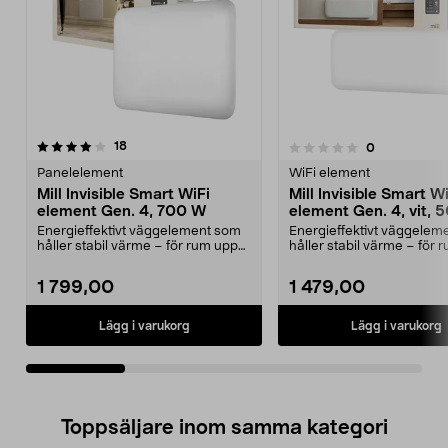
recensioner
4.5av 5 stjärnor
18
recensioner
0
0.0 av 5 stjärnor
Panelelement
WiFi element
Mill Invisible Smart WiFi
Mill Invisible Smart W
element Gen. 4, 700 W
element Gen. 4, vit,
Energieffektivt väggelement som
Energieffektivt väggelem
håller stabil värme – för rum upp
håller stabil värme – för 
till 12 m2. Mi...
till 7 m2. Mil...
1 799,00
1 479,00
Lägg i varukorg
Lägg i varukorg
Toppsäljare inom samma kategori