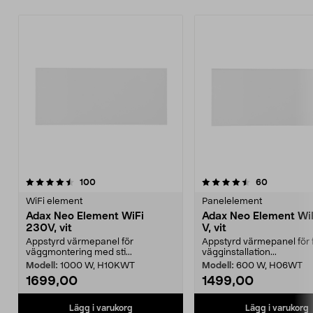
4.5 av 5 stjärnor
recensioner
4.5 av 5 stjärnor
recensione
100
60
WiFi element
Panelelement
Adax Neo Element WiFi
Adax Neo Element Wi
230V, vit
V, vit
Appstyrd värmepanel för
Appstyrd värmepanel för 
väggmontering med sti...
vägginstallation...
Modell:
1000 W, H10KWT
Modell:
600 W, H06WT
1699,00
1499,00
Lägg i varukorg
Lägg i varukorg