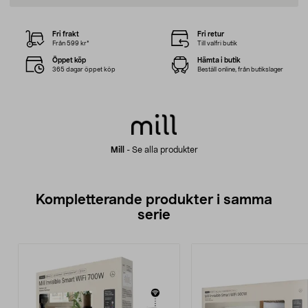
Fri frakt
Fri retur
Från 599 kr*
Till valfri butik
Öppet köp
Hämta i butik
365 dagar öppet köp
Beställ online, från butikslager
Mill
-
Se alla produkter
Kompletterande produkter i samma
serie