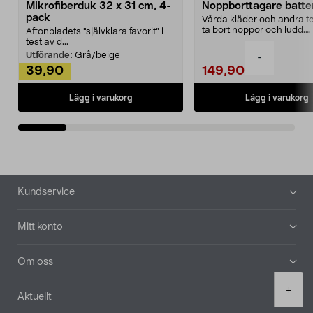
Mikrofiberduk 32 x 31 cm, 4-
Noppborttagare batter
pack
Vårda kläder och andra tex
ta bort noppor och ludd.
Aftonbladets "självklara favorit” i
Noppborttagaren fräs...
test av d...
Utförande:
Grå/beige
-
39,90
149,90
Lägg i varukorg
Lägg i varukorg
Sidfot
Kundservice
Mitt konto
Om oss
Product
+
Aktuellt
quantity