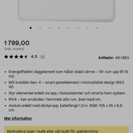
1 799,00
(inkl. moms)
4.5
(
4
)
Artikelnr:
46-1383
Energieffektivt väggelement som håller stabil värme – för rum upp till 15
m2.
Mill Invisible Gen. 4 – smart panelelement i minimalistisk design (850
W).
Styr elementet enkelt via app, röstassistenter och smarta hem-system.
IPX4 – kan användas i hemmets alla rum, även badrum.
Ansluts enkelt med stickpropp, kabellängd 1,3 m. Mått: 105 x 25 x 8,6
cm.
Mer information
Kontrollera lager i butik eller välj butik för upphämtning