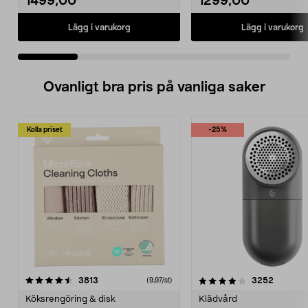
1499,00
1299,00
Lägg i varukorg
Lägg i varukorg
Ovanligt bra pris på vanliga saker
Kolla priset
-25%
4.0av 5 stjärnor
recensioner
4.5av 5 stjärnor
recensio
3813
3252
(9,97/st)
Köksrengöring & disk
Klädvård