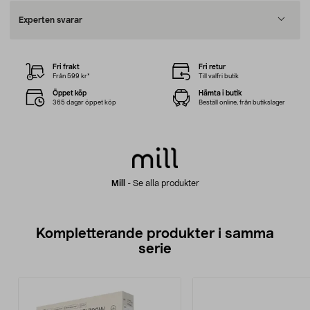
Experten svarar
Fri frakt
Fri retur
Från 599 kr*
Till valfri butik
Öppet köp
Hämta i butik
365 dagar öppet köp
Beställ online, från butikslager
Mill
-
Se alla produkter
Kompletterande produkter i samma
serie