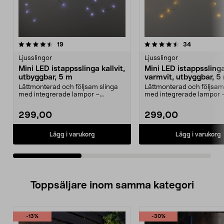
4.5av 5 stjärnor
recensioner
4.5av 5 stjärnor
recensione
19
34
Ljusslingor
Ljusslingor
Mini LED istappsslinga kallvit,
Mini LED istappssling
utbyggbar, 5 m
varmvit, utbyggbar, 5
Lättmonterad och följsam slinga
Lättmonterad och följsam
med integrerade lampor –
med integrerade lampor 
utbyggbar upp till 17,5...
utbyggbar upp till 17,5...
299,00
299,00
Lägg i varukorg
Lägg i varukorg
Toppsäljare inom samma kategori
-13%
-30%