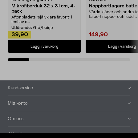
Mikrofiberduk 32 x 31 cm, 4-
Noppborttagare batter
pack
Vårda kläder och andra tex
ta bort noppor och ludd.
Aftonbladets "självklara favorit” i
Noppborttagaren fräs...
test av d...
Utförande:
Grå/beige
39,90
149,90
Lägg i varukorg
Lägg i varukorg
Sidfot
Kundservice
Mitt konto
Om oss
Aktuellt