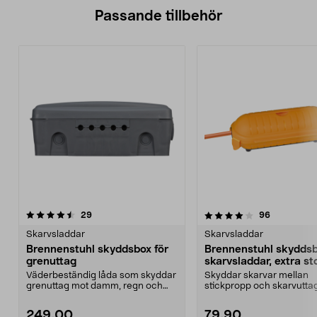
Passande tillbehör
4.0av 5 stjärnor
recensioner
recensione
29
96
Skarvsladdar
Skarvsladdar
Brennenstuhl skyddsbox för
Brennenstuhl skyddsb
grenuttag
skarvsladdar, extra st
Väderbeständig låda som skyddar
Skyddar skarvar mellan
grenuttag mot damm, regn och
stickpropp och skarvutta
snö. Brennenstuhl s...
damm, regn och snö. Bren
249,00
79,90