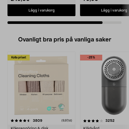
Lägg i varukorg
Lägg i varukorg
Ovanligt bra pris på vanliga saker
Kolla priset
-25%
4.0av 5 stjärnor
recensioner
4.5av 5 stjärnor
recensio
3809
3252
(9,97/st)
Köksrengöring & disk
Klädvård