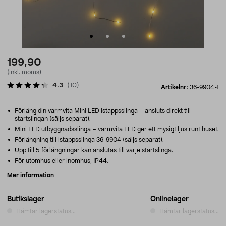
199,90
(inkl. moms)
4.3
(
10
)
Artikelnr:
36-9904-1
Förläng din varmvita Mini LED istappsslinga – ansluts direkt till
startslingan (säljs separat).
Mini LED utbyggnadsslinga – varmvita LED ger ett mysigt ljus runt huset.
Förlängning till istappsslinga 36-9904 (säljs separat).
Upp till 5 förlängningar kan anslutas till varje startslinga.
För utomhus eller inomhus, IP44.
Mer information
Butikslager
Onlinelager
Hämtar lagerstatus...
Hämtar lagerstatus...