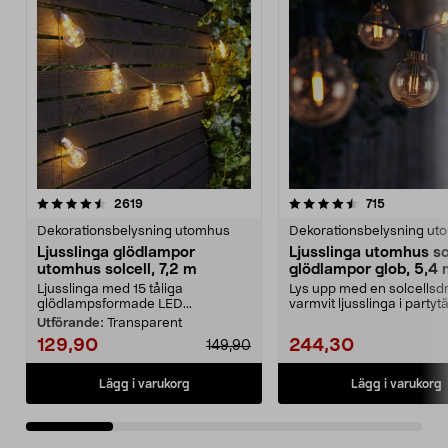
4.5 av 5 stjärnor
recensioner
4.0 av 5 stjärnor
recensione
2619
715
Dekorationsbelysning utomhus
Dekorationsbelysning ut
Ljusslinga glödlampor
Ljusslinga utomhus so
utomhus solcell, 7,2 m
glödlampor glob, 5,4
Ljusslinga med 15 tåliga
Lys upp med en solcellsdr
glödlampsformade LED...
varmvit ljusslinga i partytä
altanen elle...
Utförande:
Transparent
129,90
244,30
149,90
Lägg i varukorg
Lägg i varukorg