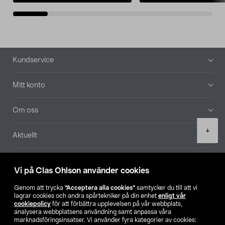
Sidfot
Kundservice
Mitt konto
Om oss
Product
+
Aktuellt
quantity
Våra bolag
Vi på Clas Ohlson använder cookies
Hitta butik
Genom att trycka
”Acceptera alla cookies”
samtycker du till att vi
lagrar cookies och andra spårtekniker på din enhet
enligt vår
cookiepolicy
för att förbättra upplevelsen på vår webbplats,
SE
NO
FI
analysera webbplatsens användning samt anpassa våra
marknadsföringsinsatser. Vi använder fyra kategorier av cookies: