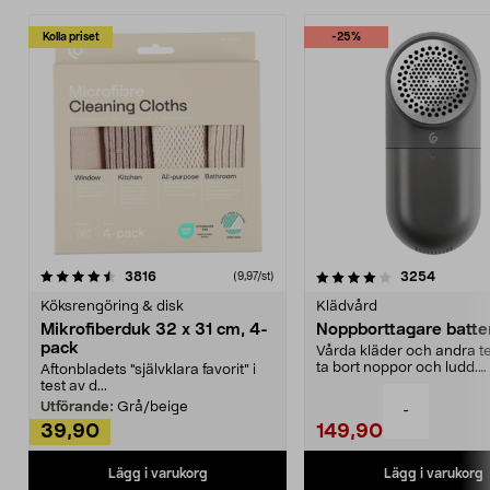
Kolla priset
-25%
4.0av 5 stjärnor
recensioner
4.5av 5 stjärnor
recensio
3816
3254
(9,97/st)
Köksrengöring & disk
Klädvård
Mikrofiberduk 32 x 31 cm, 4-
Noppborttagare batter
pack
Vårda kläder och andra tex
ta bort noppor och ludd.
Aftonbladets "självklara favorit” i
Noppborttagaren fräs...
test av d...
Utförande:
Grå/beige
-
39,90
149,90
Lägg i varukorg
Lägg i varukorg