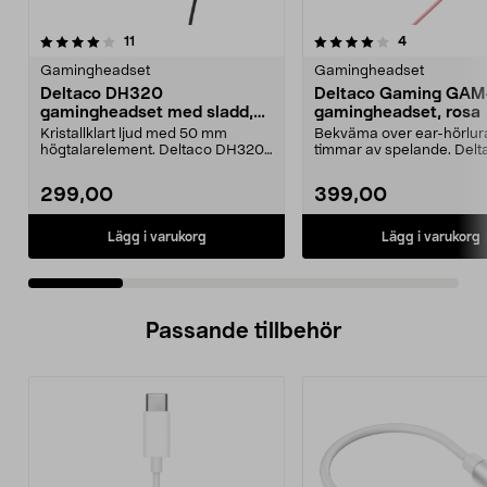
4.0 av 5 stjärnor
recensioner
4.5 av 5 stjärnor
recensioner
11
4
Gamingheadset
Gamingheadset
Deltaco DH320
Deltaco Gaming GAM
gamingheadset med sladd,
gamingheadset, rosa
GAM-190
Kristallklart ljud med 50 mm
Bekväma over ear-hörlura
högtalarelement. Deltaco DH320
timmar av spelande. Delt
robust gamingheadset...
PH85 rosa gamingheadse.
299,00
399,00
Lägg i varukorg
Lägg i varukorg
Passande tillbehör