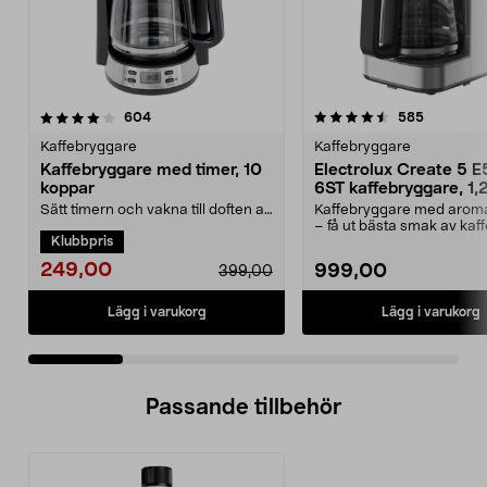
4.5 av 5 stjärnor
recensioner
4.5 av 5 stjärnor
recension
604
585
Kaffebryggare
Kaffebryggare
Kaffebryggare med timer, 10
Electrolux Create 5 
koppar
6ST kaffebryggare, 1,2
Sätt timern och vakna till doften av
Kaffebryggare med aroma
nybryggt kaffe. Kaffebryggare för
– få ut bästa smak av kaff
Klubbpris
10 koppar...
Electrolux Create 5...
249,00
999,00
399,00
Lägg i varukorg
Lägg i varukorg
Passande tillbehör