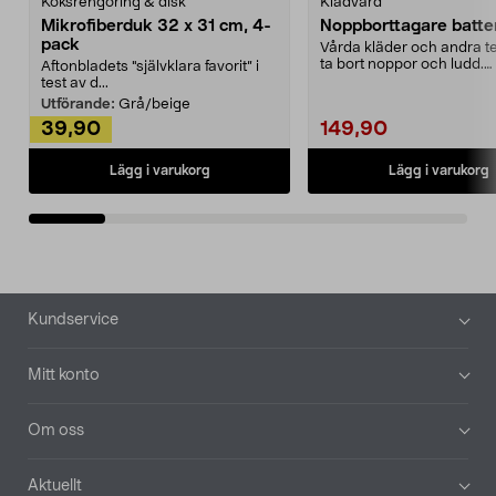
Köksrengöring & disk
Klädvård
Mikrofiberduk 32 x 31 cm, 4-
Noppborttagare batter
pack
Vårda kläder och andra tex
ta bort noppor och ludd.
Aftonbladets "självklara favorit” i
Noppborttagaren fräs...
test av d...
Utförande:
Grå/beige
39,90
149,90
Lägg i varukorg
Lägg i varukorg
Sidfot
Kundservice
Mitt konto
Om oss
Aktuellt