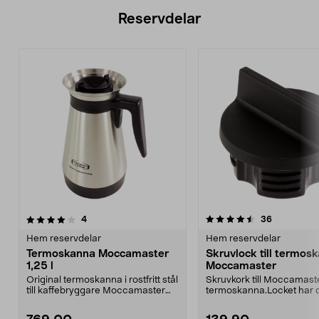
Reservdelar
4.5av 5 stjärnor
recensioner
5.0av 5 stjärnor
recensione
4
36
Hem reservdelar
Hem reservdelar
Termoskanna Moccamaster
Skruvlock till termos
1,25 l
Moccamaster
Original termoskanna i rostfritt stål
Skruvkork till Moccamast
till kaffebryggare Moccamaster
termoskanna.Locket har 
KBT, KBGT, ...
på 65 mm och gängan 5..