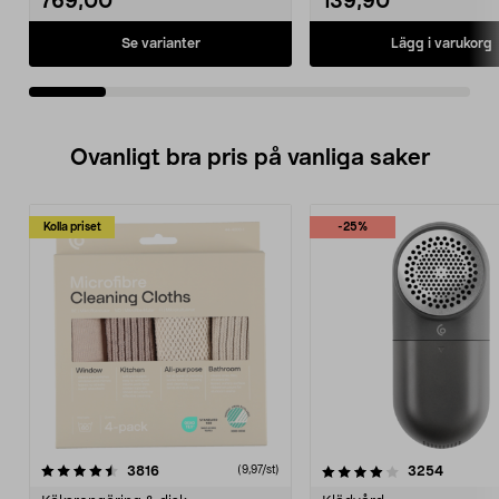
769,00
139,90
Se varianter
Lägg i varukorg
Ovanligt bra pris på vanliga saker
Kolla priset
-25%
4.0av 5 stjärnor
recensioner
4.5av 5 stjärnor
recensio
3816
3254
(9,97/st)