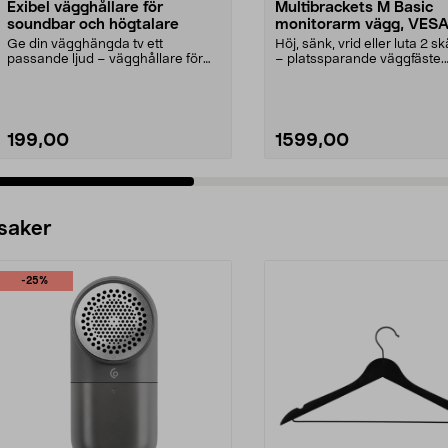
Exibel vägghållare för
Multibrackets M Basic
soundbar och högtalare
monitorarm vägg, VESA
Dual
Ge din vägghängda tv ett
Höj, sänk, vrid eller luta 2 
passande ljud – vägghållare för
– platssparande väggfäste.
soundbar och högtalare....
Multibrackets M ...
199,00
1599,00
 saker
-25%