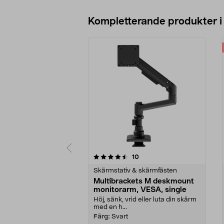
Kompletterande produkter i
5av 5 stjärnor
4.5av 5 stjärnor
recensioner
10
Skärmstativ & skärmfästen
Multibrackets M deskmount
monitorarm, VESA, single
Höj, sänk, vrid eller luta din skärm
med en h...
Färg:
Svart