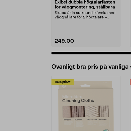
Exibel dubbla högtalarfästen
för väggmontering, ställbara
Skapa äkta surround-känsla med
vägghållare för 2 högtalare –
platsbesparande ins...
249,00
Ovanligt bra pris på vanliga
Kolla priset