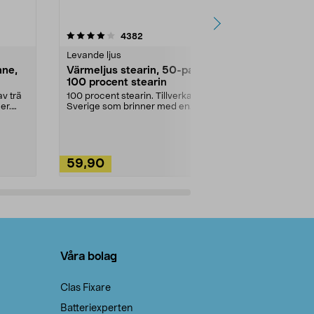
4.5av 5 stjärnor
recensioner
4.5
4382
2
Levande ljus
Rengöringsm
nne,
Värmeljus stearin, 50-pack,
Bikarbonat
100 procent stearin
Ett allsidigt 
städning och 
v trä
100 procent stearin. Tillverkade i
ute. Städa med
er.
Sverige som brinner med en
vacker och sotfri ...
59,90
49,90
Lägg i varukorg
Lägg
Våra bolag
Clas Fixare
Batteriexperten