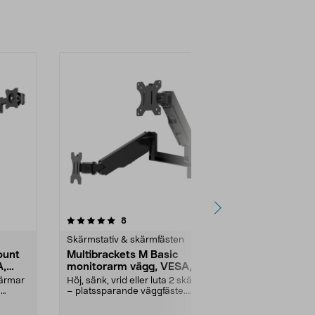
recensioner
8
Skärmstativ & skärmfästen
ount
Multibrackets M Basic
A,
monitorarm vägg, VESA,
Dual
skärmar
Höj, sänk, vrid eller luta 2 skärmar
.
– platssparande väggfäste.
Multibrackets M ...