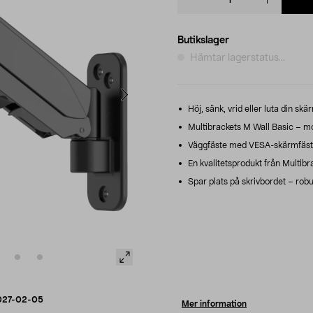
quantity
Butikslager
Hämtar lagerstatus...
Höj, sänk, vrid eller luta din sk
Multibrackets M Wall Basic – m
Väggfäste med VESA-skärmfäste
En kvalitetsprodukt från Multibr
Spar plats på skrivbordet – robu
027-02-05
Mer information