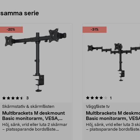
 samma serie
-20%
-31%
4.0av 5 stjärnor
recensioner
5.0av 5 stjärnor
recensioner
3
1
Skärmstativ & skärmfästen
Väggfäste tv
Multibrackets M deskmount
Multibrackets M deskm
Basic monitorarm, VESA,
Basic monitorarm, VES
dual
triple
Höj, sänk, vrid eller luta 2 skärmar
Höj, sänk, vrid eller luta 3 
– platssparande bordsfäste.
– platssparande bordsfäste
Multibrackets M...
Multibrackets M...