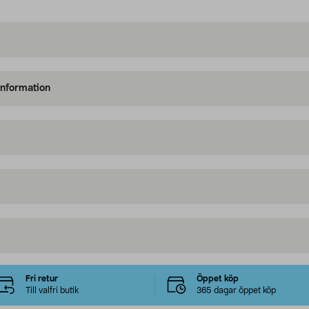
information
Fri retur
Öppet köp
Till valfri butik
365 dagar öppet köp