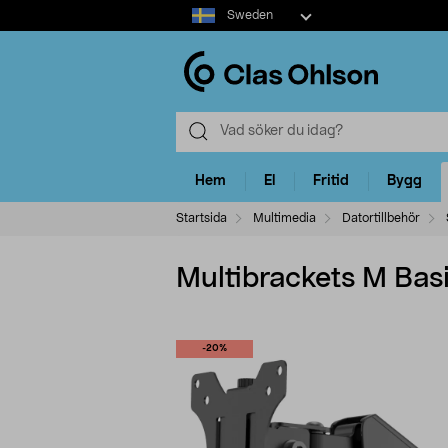
Select
Sweden
market
Hem
El
Fritid
Bygg
Startsida
Multimedia
Datortillbehör
Multibrackets M Bas
-20%