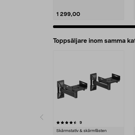
1 299,00
Lägg i varukorg
Toppsäljare inom samma ka
5 av 5 stjärnor
4.0 av 5 stjärnor
recensioner
9
Skärmstativ & skärmfästen