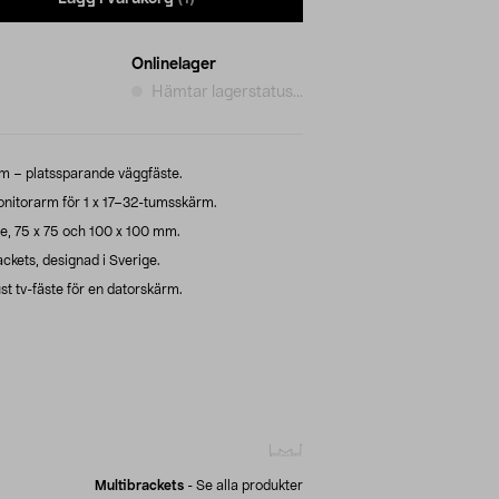
Onlinelager
Hämtar lagerstatus...
ärm – platssparande väggfäste.
onitorarm för 1 x 17–32-tumsskärm.
, 75 x 75 och 100 x 100 mm.
ackets, designad i Sverige.
st tv-fäste för en datorskärm.
Multibrackets
-
Se alla produkter