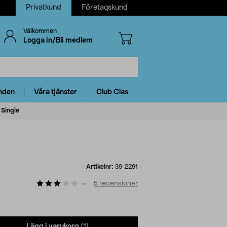
Privatkund
Företagskund
Välkommen
Logga in/Bli medlem
nden
Våra tjänster
Club Clas
 Single
Artikelnr:
39-2291
5
recensioner
Lägg i varukorg
(1)