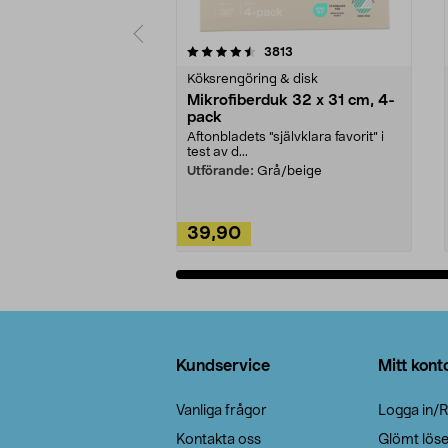
5av 5 stjärnor
4.0av 5 stjärnor
recensioner
3813
Köksrengöring & disk
Mikrofiberduk 32 x 31 cm, 4-
pack
Aftonbladets "självklara favorit” i
test av d...
Utförande:
Grå/beige
39,90
Lägg i varukorg
Sidfot
Kundservice
Mitt kont
Vanliga frågor
Logga in/R
Kontakta oss
Glömt lös