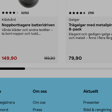
4.5av 5 stjärnor
recensioner
4.0av 5 stjärnor
recensioner
3252
256
Klädvård
Galgar
Noppborttagare batteridriven
Trägalgar med metallpi
8-pack
Vårda kläder och andra textilier –
ta bort noppor och ludd.
Elegant och gedigen galge a
Noppborttagaren fräs...
och metall – finns i flera färg
Galge med sv...
149,90
79,90
199,90
Lägg i varukorg
Lägg i varukorg
o
Om oss
Aktuellt
egistrera
Om oss
Presenter
enord
Press
Städ & rengöring