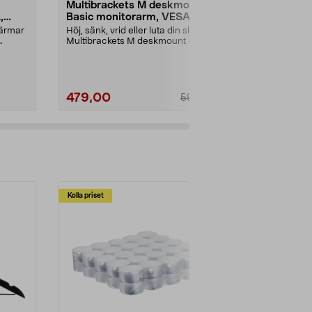
Multibrackets M deskmount
Väggfäste f
,
Basic monitorarm, VESA,
9 - 32 tum
single
skärmar
Höj, sänk, vrid eller luta din skärm.
Vinklingsbart 
Multibrackets M deskmount –
mindre skärm
monitorarm för...
Vesa Full - Mot
479,00
299,00
599,00
Kolla priset
Multibuy