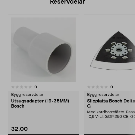
Reservdelar
recensioner
recensioner
0
0
0.0 av 5 stjärnor
0.0 av 5 stjärnor
Bygg reservdelar
Bygg reservdelar
Utsugsadapter (19-35MM)
Slipplatta Bosch Delt
Bosch
G
Med kardborrefäste. Pas
10,8 V-LI, GOP 250 CE, 
SCE Professional,...
32,00