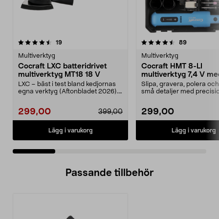
4.5 av 5 stjärnor
recensioner
4.5 av 5 stjärnor
recensione
19
89
Multiverktyg
Multiverktyg
Cocraft LXC batteridrivet
Cocraft HMT 8-LI
multiverktyg MT18 18 V
multiverktyg 7,4 V me
tillbehör
LXC – bäst i test bland kedjornas
Slipa, gravera, polera oc
egna verktyg (Aftonbladet 2026).
små detaljer med precisi
Cocraft LXC M...
Cocraft HMT 8-LI –...
299,00
299,00
399,00
Lägg i varukorg
Lägg i varukorg
Passande tillbehör