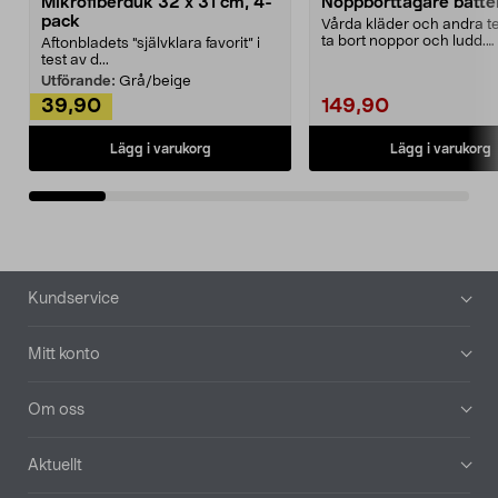
Mikrofiberduk 32 x 31 cm, 4-
Noppborttagare batter
pack
Vårda kläder och andra tex
ta bort noppor och ludd.
Aftonbladets "självklara favorit” i
Noppborttagaren fräs...
test av d...
Utförande:
Grå/beige
39,90
149,90
Lägg i varukorg
Lägg i varukorg
Sidfot
Kundservice
Mitt konto
Om oss
Aktuellt