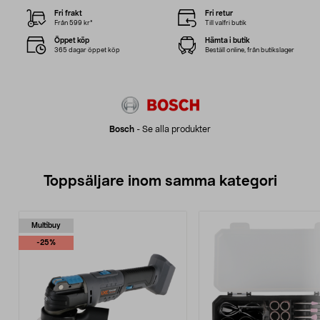
Fri frakt
Fri retur
Från 599 kr*
Till valfri butik
Öppet köp
Hämta i butik
365 dagar öppet köp
Beställ online, från butikslager
Bosch
-
Se alla produkter
Toppsäljare inom samma kategori
Multibuy
-25%