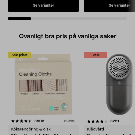
Se varianter
Se varianter
Ovanligt bra pris på vanliga saker
Kolla priset
-25%
4.0av 5 stjärnor
recensioner
4.5av 5 stjärnor
recensio
3808
3251
(9,97/st)
Köksrengöring & disk
Klädvård