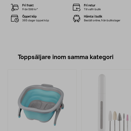
Fri frakt
Fri retur
Från 599 kr*
Till valfri butik
Öppet köp
Hämta i butik
365 dagar öppet köp
Beställ online, från butikslager
Toppsäljare inom samma kategori