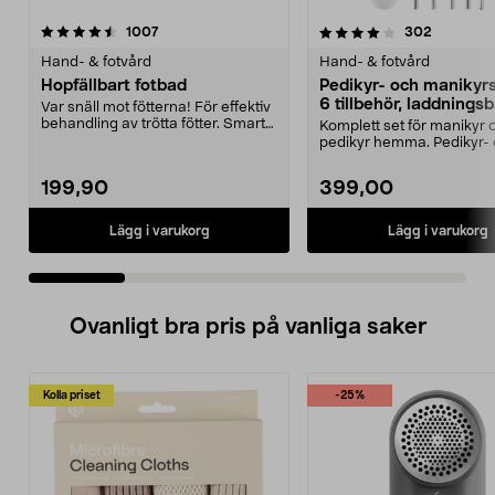
4.0 av 5 stjärnor
recensioner
4.5 av 5 stjärnor
recension
1007
302
Hand- & fotvård
Hand- & fotvård
Hopfällbart fotbad
Pedikyr- och manikyr
6 tillbehör, laddningsb
Var snäll mot fötterna! För effektiv
behandling av trötta fötter. Smart
Komplett set för manikyr 
vikbar d...
pedikyr hemma. Pedikyr-
manikyrset med 6 tillbe...
199,90
399,00
Lägg i varukorg
Lägg i varukorg
Ovanligt bra pris på vanliga saker
Kolla priset
-25%