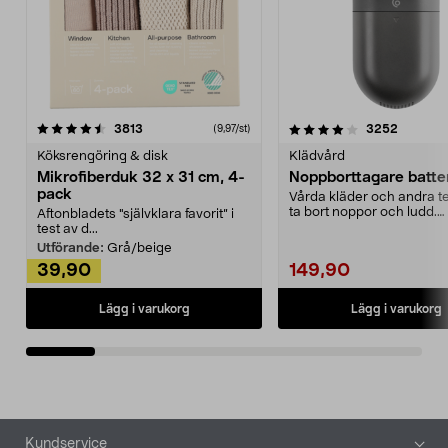
4.0av 5 stjärnor
recensioner
4.5av 5 stjärnor
recensio
3813
3252
(9,97/st)
Köksrengöring & disk
Klädvård
Mikrofiberduk 32 x 31 cm, 4-
Noppborttagare batter
pack
Vårda kläder och andra tex
ta bort noppor och ludd.
Aftonbladets "självklara favorit” i
Noppborttagaren fräs...
test av d...
Utförande:
Grå/beige
39,90
149,90
Lägg i varukorg
Lägg i varukorg
Sidfot
Kundservice