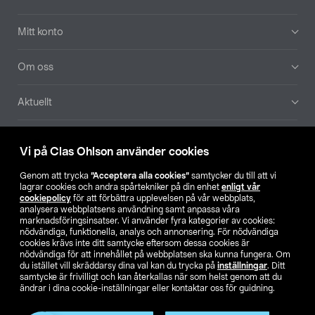
Mitt konto
Om oss
Aktuellt
Våra bolag
Vi på Clas Ohlson använder cookies
Hitta butik
Genom att trycka
”Acceptera alla cookies”
samtycker du till att vi
lagrar cookies och andra spårtekniker på din enhet
enligt vår
cookiepolicy
för att förbättra upplevelsen på vår webbplats,
SE
NO
FI
analysera webbplatsens användning samt anpassa våra
marknadsföringsinsatser. Vi använder fyra kategorier av cookies:
nödvändiga, funktionella, analys och annonsering. För nödvändiga
cookies krävs inte ditt samtycke eftersom dessa cookies är
nödvändiga för att innehållet på webbplatsen ska kunna fungera. Om
du istället vill skräddarsy dina val kan du trycka på
inställningar
. Ditt
samtycke är frivilligt och kan återkallas när som helst genom att du
ändrar i dina cookie-inställningar eller kontaktar oss för guidning.
Köpvillkor
Privacy statement
Klubbvillkor
För företag
Ändra till priser exklusive moms