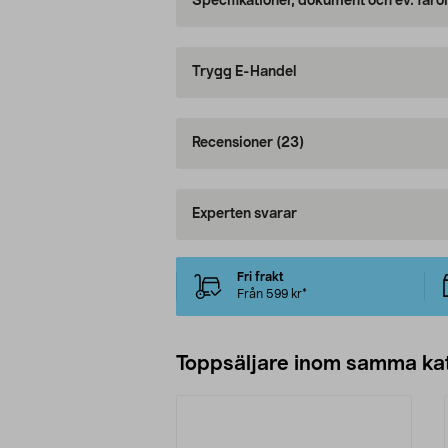
Specifikationer, dokument och ev. faro
Trygg E-Handel
Recensioner
(23)
Experten svarar
Fri frakt
Från 599 kr*
Toppsäljare inom samma ka