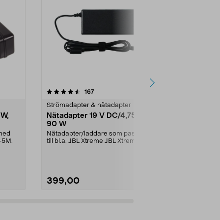
4.5 av 5 stjärnor
recensioner
4.5
167
2
Strömadapter & nätadapter
Strömadapter
 W,
Nätadapter 19 V DC/4,75 A,
Nätadapter
90 W
Till Cotech L
8068, SP-0
 med
Nätadapter/laddare som passar
-5M.
till bl.a. JBL Xtreme JBL Xtreme
2JBL BoomboxJBL B...
399,00
99,90