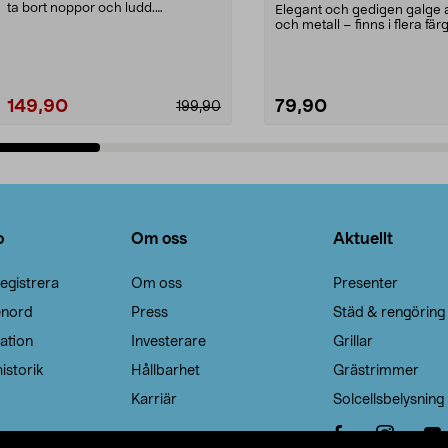
ta bort noppor och ludd.
Elegant och gedigen galge a
Noppborttagaren fräs...
och metall – finns i flera färg
Galge med sv...
149,90
79,90
199,90
Lägg i varukorg
Lägg i varukorg
o
Om oss
Aktuellt
egistrera
Om oss
Presenter
enord
Press
Städ & rengöring
ation
Investerare
Grillar
istorik
Hållbarhet
Grästrimmer
Karriär
Solcellsbelysning