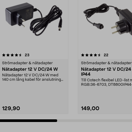
4.5 av 5 stjärnor
recensioner
4.5 av 5 stjärnor
recensioner
23
22
Strömadapter & nätadapter
Strömadapter & nätadapter
Nätadapter 12 V DC/24 W
Nätadapter 12 V DC/24
IP44
Nätadapter 12 V DC/24 W med
140 cm lång kabel för anslutning
Till Cotech flexibel LED-list
till 230 V väggutta...
RGB:36-6703, DT8800IP44
129,90
149,00