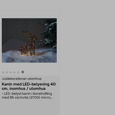
recensioner
0
Juldekorationer utomhus
Kanin med LED-belysning 40
cm, inomhus / utomhus
• LED-belyst kanin i konstrotting
med 85 varmvita (2700) micro
LED-lampor.
• Nätt julbelysning med inbyggd
ljusslinga och strömbrytare.
• Lättplacerad