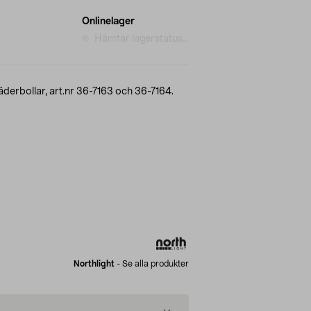
Onlinelager
Hämtar lagerstatus...
fjäderbollar, art.nr 36-7163 och 36-7164.
Northlight
-
Se alla produkter