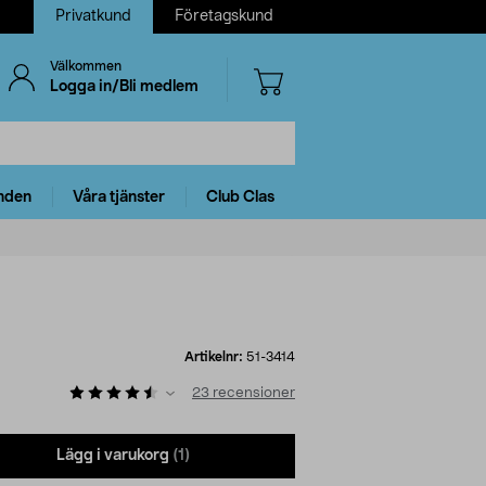
Privatkund
Företagskund
Välkommen
Logga in/Bli medlem
nden
Våra tjänster
Club Clas
Artikelnr:
51-3414
23
recensioner
Lägg i varukorg
(1)