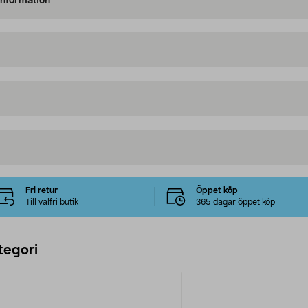
information
Fri retur
Öppet köp
Till valfri butik
365 dagar öppet köp
tegori