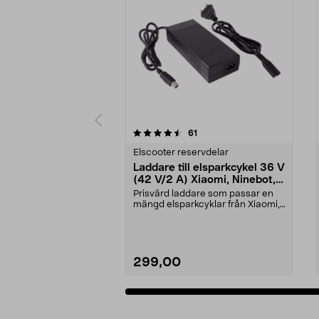
5 av 5 stjärnor
4.5 av 5 stjärnor
recensioner
61
Elscooter reservdelar
Laddare till elsparkcykel 36 V
(42 V/2 A) Xiaomi, Ninebot,
E-Way m.fl.
Prisvärd laddare som passar en
mängd elsparkcyklar från Xiaomi,
Ninebot och E-Wa...
299,00