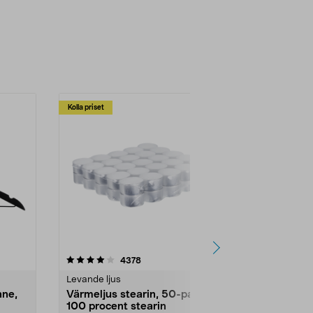
Kolla priset
Multibuy
4.5av 5 stjärnor
recensioner
4.5
4378
2
Levande ljus
Rengöringsm
nne,
Värmeljus stearin, 50-pack,
Bikarbonat
100 procent stearin
Ett allsidigt 