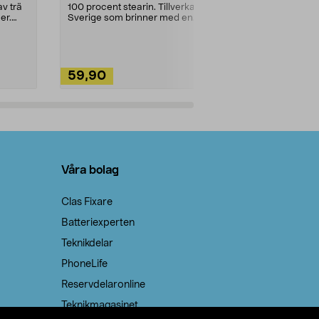
städning och 
v trä
100 procent stearin. Tillverkade i
ute. Städa med
er.
Sverige som brinner med en
vacker och sotfri ...
59,90
49,90
Lägg i varukorg
Lägg
Våra bolag
Clas Fixare
Batteriexperten
Teknikdelar
PhoneLife
Reservdelaronline
Teknikmagasinet