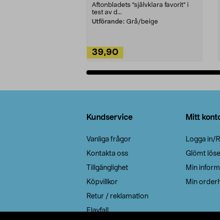
Aftonbladets "självklara favorit” i
test av d...
Utförande:
Grå/beige
39,90
Lägg i varukorg
Sidfot
Kundservice
Mitt kont
Vanliga frågor
Logga in/R
Kontakta oss
Glömt lös
Tillgänglighet
Min inform
Köpvillkor
Min orderh
Retur / reklamation
Elavfall