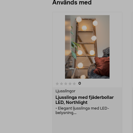
Används med
recensioner
0
0 av 5 stjärnor
0.0 av 5 stjärnor
Ljusslingor
Ljusslinga med fjäderbollar
LED, Northlight
• Elegant ljusslinga med LED-
belysning.
• Mjuk och fluffig - fin dekoration i
hemmet.
• Tygklädd lampsladd - trendigt
och snyggt.