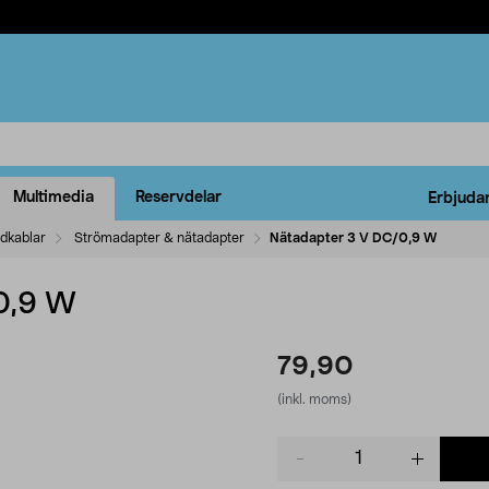
Multimedia
Reservdelar
Erbjuda
ddkablar
Strömadapter & nätadapter
Nätadapter 3 V DC/0,9 W
0,9 W
79,90
(inkl. moms)
Product
quantity