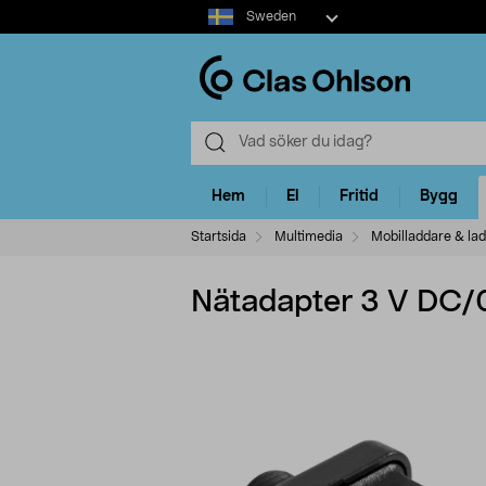
Select
Sweden
market
Hem
El
Fritid
Bygg
Startsida
Multimedia
Mobilladdare & la
Nätadapter 3 V DC/