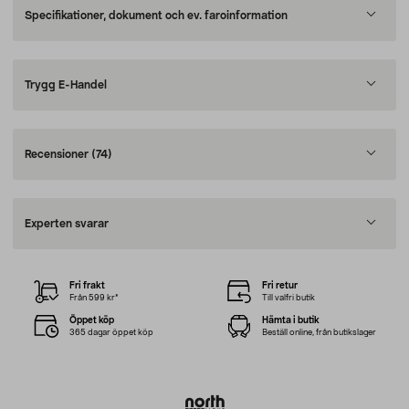
Specifikationer, dokument och ev. faroinformation
Trygg E-Handel
Recensioner
(74)
Experten svarar
Fri frakt
Fri retur
Från 599 kr*
Till valfri butik
Öppet köp
Hämta i butik
365 dagar öppet köp
Beställ online, från butikslager