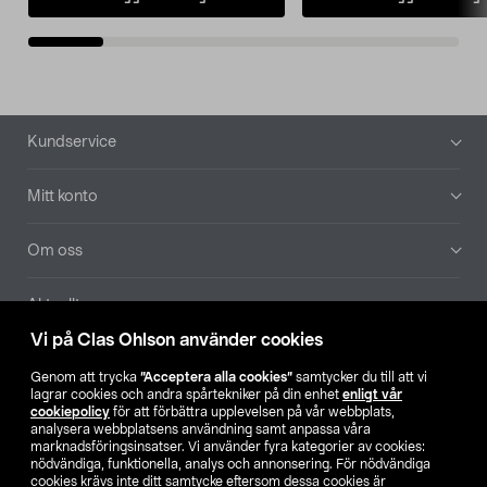
Sidfot
Kundservice
Mitt konto
Om oss
Aktuellt
Vi på Clas Ohlson använder cookies
Våra bolag
Genom att trycka
”Acceptera alla cookies”
samtycker du till att vi
lagrar cookies och andra spårtekniker på din enhet
enligt vår
Hitta butik
cookiepolicy
för att förbättra upplevelsen på vår webbplats,
analysera webbplatsens användning samt anpassa våra
marknadsföringsinsatser. Vi använder fyra kategorier av cookies:
nödvändiga, funktionella, analys och annonsering. För nödvändiga
SE
NO
FI
cookies krävs inte ditt samtycke eftersom dessa cookies är