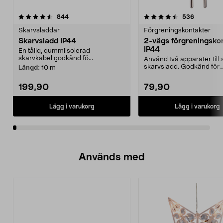
4.5av 5 stjärnor
recensioner
4.0av 5 stjärnor
recension
844
536
Skarvsladdar
Förgreningskontakter
Skarvsladd IP44
2-vägs förgreningsko
IP44
En tålig, gummiisolerad
skarvkabel godkänd fö...
Använd två apparater til
skarvsladd. Godkänd för
Längd:
10 m
utomhusbruk.
199,90
79,90
Lägg i varukorg
Lägg i varukorg
Används med