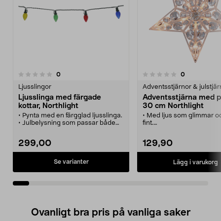
recensioner
recensioner
0
0
0.0 av 5 stjärnor
0.0 av 5 stjärnor
Ljusslingor
Adventsstjärnor & julstjär
Ljusslinga med färgade
Adventsstjärna med p
kottar, Northlight
30 cm Northlight
• Pynta med en färgglad ljusslinga.
• Med ljus som glimmar o
• Julbelysning som passar både
fint.
inom- och utomhus.
• Elegant adventsstjärna
• Fin i granen, runt ett räcke eller
LED-belysta prismor i tra
299,00
129,90
en krans etc.
akryl.
• 60 LED-belysta kottar - slingans
• Julbelysning för inomhu
längd 8,8 m.
• Diameter: 30 cm.
Se varianter
Lägg i varukorg
• En 3 meter lång kabel 
nätadapter ingår.
Ovanligt bra pris på vanliga saker