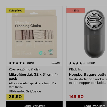
Kolla priset
-25%
4.0av 5 stjärnor
recensioner
4.5av 5 stjärnor
recensio
3813
3252
(9,97/st)
Köksrengöring & disk
Klädvård
Mikrofiberduk 32 x 31 cm, 4-
Noppborttagare batter
pack
Vårda kläder och andra tex
ta bort noppor och ludd.
Aftonbladets "självklara favorit” i
Noppborttagaren fräs...
test av d...
Utförande:
Grå/beige
39,90
149,90
Lägg i varukorg
Lägg i varukorg