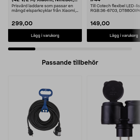
E-Way m.fl.
Prisvärd laddare som passar en
Till Cotech flexibel LED-li
mängd elsparkcyklar från Xiaomi,
RGB:36-6703, DT8800IP
Ninebot och E-Wa...
299,00
149,00
Lägg i varukorg
Lägg i varukorg
Passande tillbehör