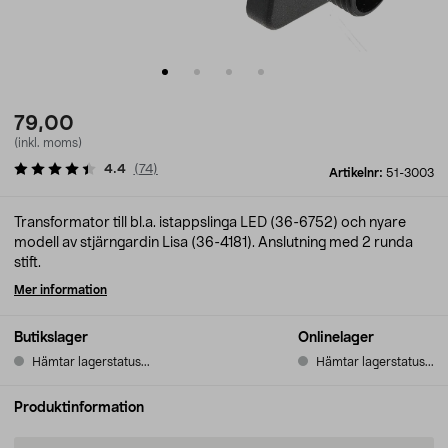
79,00
(inkl. moms)
4.4
(
74
)
Artikelnr:
51-3003
Transformator till bl.a. istappslinga LED (36-6752) och nyare
modell av stjärngardin Lisa (36-4181). Anslutning med 2 runda
stift.
Mer information
Butikslager
Onlinelager
Hämtar lagerstatus...
Hämtar lagerstatus...
Produktinformation