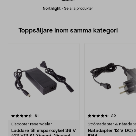
Northlight
-
Se alla produkter
Toppsäljare inom samma kategori
4.5 av 5 stjärnor
recensioner
4.5 av 5 stjärnor
recensione
61
22
Elscooter reservdelar
Strömadapter & nätadapt
Laddare till elsparkcykel 36 V
Nätadapter 12 V DC/
(42 V/2 A) Xiaomi, Ninebot,
IP44