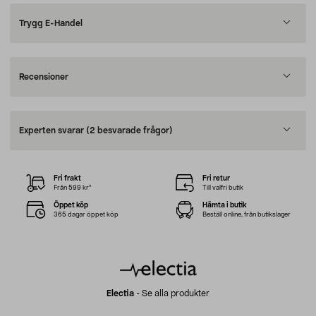
Trygg E-Handel
Recensioner
Experten svarar
(2 besvarade frågor)
Fri frakt
Fri retur
Från 599 kr*
Till valfri butik
Öppet köp
Hämta i butik
365 dagar öppet köp
Beställ online, från butikslager
Electia
-
Se alla produkter