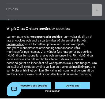
Product
Om oss
+
quantity
Aktuellt
Vi på Clas Ohlson använder cookies
Våra bolag
Genom att trycka
”Acceptera alla cookies”
samtycker du till att vi
lagrar cookies och andra spårtekniker på din enhet
enligt vår
Hitta butik
cookiepolicy
för att förbättra upplevelsen på vår webbplats,
analysera webbplatsens användning samt anpassa våra
marknadsföringsinsatser. Vi använder fyra kategorier av cookies:
nödvändiga, funktionella, analys och annonsering. För nödvändiga
SE
NO
FI
cookies krävs inte ditt samtycke eftersom dessa cookies är
nödvändiga för att innehållet på webbplatsen ska kunna fungera. Om
du istället vill skräddarsy dina val kan du trycka på
inställningar
. Ditt
samtycke är frivilligt och kan återkallas när som helst genom att du
ändrar i dina cookie-inställningar eller kontaktar oss för guidning.
Acceptera alla cookies
Avvisa alla
Köpvillkor
Privacy statement
Klubbvillkor
För företag
Lägg i varukorg
(1)
Inställningar
Ändra till priser exklusive moms