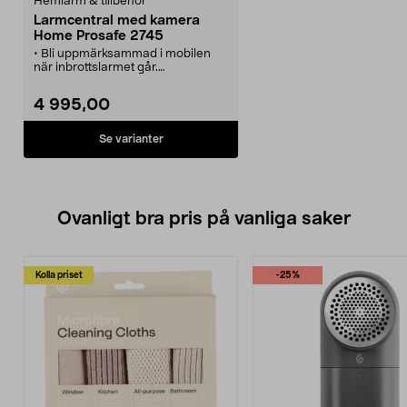
Hemlarm & tillbehör
Larmcentral med kamera
Home Prosafe 2745
• Bli uppmärksammad i mobilen
när inbrottslarmet går.
• Välj om larmet ska ringa upp,
skicka SMS eller skicka bilder som
4 995,00
MMS.
• Använder mobiltelefonnätet,
idealiskt för fritidshuset.
Se varianter
• Trådlösa sensorer och tillbehör
för enkel installation.
• Utbyggbar för att t.ex. få
brandlarm eller för att fjärrstyra
apparater.
Ovanligt bra pris på vanliga saker
Kolla priset
-25%