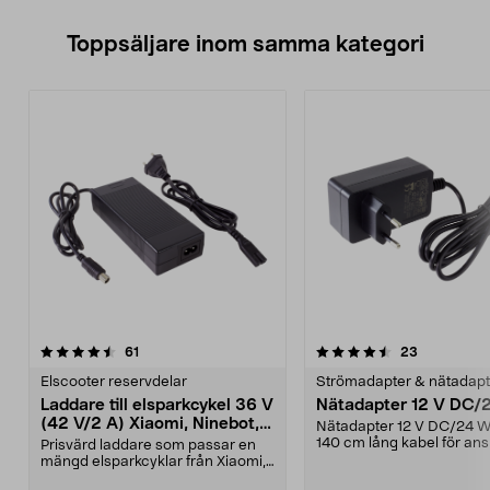
Toppsäljare inom samma kategori
4.5 av 5 stjärnor
recensioner
4.5 av 5 stjärnor
recensione
61
23
Elscooter reservdelar
Strömadapter & nätadapt
Laddare till elsparkcykel 36 V
Nätadapter 12 V DC/
(42 V/2 A) Xiaomi, Ninebot,
Nätadapter 12 V DC/24 
E-Way m.fl.
140 cm lång kabel för ans
Prisvärd laddare som passar en
till 230 V väggutta...
mängd elsparkcyklar från Xiaomi,
Ninebot och E-Wa...