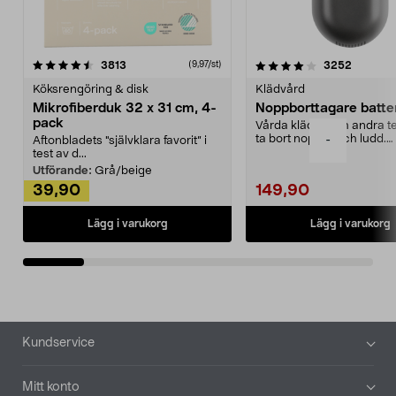
4.0av 5 stjärnor
recensioner
4.5av 5 stjärnor
recensio
3813
3252
(9,97/st)
Köksrengöring & disk
Klädvård
Mikrofiberduk 32 x 31 cm, 4-
Noppborttagare batter
pack
Vårda kläder och andra tex
ta bort noppor och ludd.
-
Aftonbladets "självklara favorit” i
Noppborttagaren fräs...
test av d...
Utförande:
Grå/beige
39,90
149,90
Lägg i varukorg
Lägg i varukorg
Sidfot
Kundservice
Mitt konto