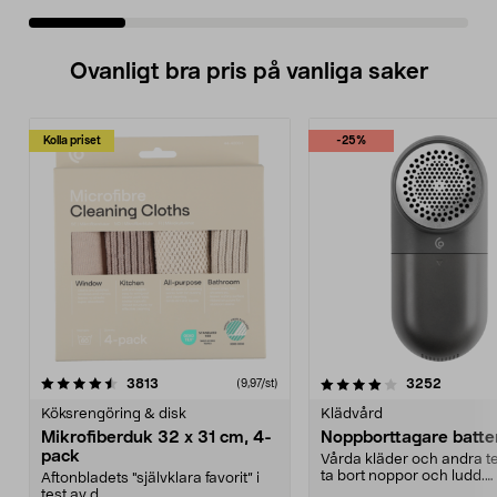
Ovanligt bra pris på vanliga saker
Kolla priset
-25%
4.0av 5 stjärnor
recensioner
4.5av 5 stjärnor
recensio
3813
3252
(9,97/st)
Köksrengöring & disk
Klädvård
Mikrofiberduk 32 x 31 cm, 4-
Noppborttagare batter
pack
Vårda kläder och andra tex
ta bort noppor och ludd.
Aftonbladets "självklara favorit” i
Noppborttagaren fräs...
test av d...