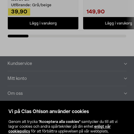
Utförande:
Grå/beige
39,90
149,90
Lägg i varukorg
Lägg i varukorg
Sidfot
Kundservice
Mitt konto
Om oss
Aktuellt
Vi på Clas Ohlson använder cookies
Genom att trycka
”Acceptera alla cookies”
samtycker du till att vi
Våra bolag
lagrar cookies och andra spårtekniker på din enhet
enligt vår
cookiepolicy
för att förbättra upplevelsen på vår webbplats,