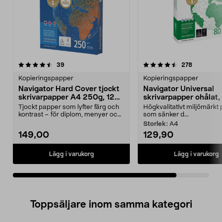
4.5av 5 stjärnor
recensioner
recension
39
278
Kopieringspapper
Kopieringspapper
Navigator Hard Cover tjockt
Navigator Universal
skrivarpapper A4 250g, 125
skrivarpapper ohålat,
ark
g/m²
Tjockt papper som lyfter färg och
Högkvalitativt miljömärkt
kontrast – för diplom, menyer och
som sänker d...
mer. Navigat...
Storlek:
A4
149,00
129,90
Lägg i varukorg
Lägg i varukorg
Toppsäljare inom samma kategori