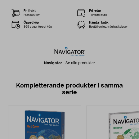
Fri frakt
Fri retur
Från 599 kr*
Till valfri butik
Öppet köp
Hämta i butik
365 dagar öppet köp
Beställ online, från butikslager
Navigator
-
Se alla produkter
Kompletterande produkter i samma
serie