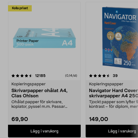
Kolla priset
4.5 av 5 stjärnor
recensioner
4.5 av 5 stjärnor
recensione
12185
39
(0,14/st)
Kopieringspapper
Kopieringspapper
Skrivarpapper ohålat A4,
Navigator Hard Cover 
Clas Ohlson
skrivarpapper A4 250
ark
Ohålat papper för skrivare,
Tjockt papper som lyfter 
kopiator, pyssel m.m. Passar
kontrast – för diplom, me
perfekt som ritpapper. ...
mer. Navigat...
69,90
149,00
Lägg i varukorg
Lägg i varukorg