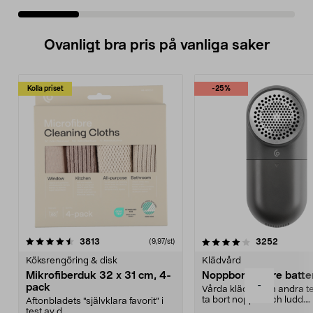
Ovanligt bra pris på vanliga saker
Kolla priset
-25%
4.0av 5 stjärnor
recensioner
4.5av 5 stjärnor
recensio
3813
3252
(9,97/st)
Köksrengöring & disk
Klädvård
Mikrofiberduk 32 x 31 cm, 4-
Noppborttagare batter
-
pack
Vårda kläder och andra tex
ta bort noppor och ludd.
Aftonbladets "självklara favorit” i
Noppborttagaren fräs...
test av d...