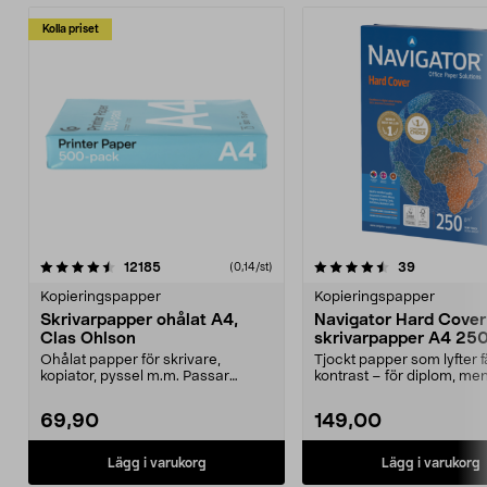
Kolla priset
4.5 av 5 stjärnor
recensioner
4.5 av 5 stjärnor
recensione
12185
39
(0,14/st)
Kopieringspapper
Kopieringspapper
Skrivarpapper ohålat A4,
Navigator Hard Cover 
Clas Ohlson
skrivarpapper A4 250
ark
Ohålat papper för skrivare,
Tjockt papper som lyfter 
kopiator, pyssel m.m. Passar
kontrast – för diplom, me
perfekt som ritpapper. ...
mer. Navigat...
69,90
149,00
Lägg i varukorg
Lägg i varukorg