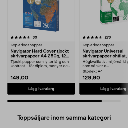
4.5av 5 stjärnor
recensioner
recension
39
278
Kopieringspapper
Kopieringspapper
Navigator Hard Cover tjockt
Navigator Universal
skrivarpapper A4 250g, 125
skrivarpapper ohålat,
ark
g/m²
Tjockt papper som lyfter färg och
Högkvalitativt miljömärkt
kontrast – för diplom, menyer och
som sänker d...
mer. Navigat...
Storlek:
A4
149,00
129,90
Lägg i varukorg
Lägg i varukorg
Toppsäljare inom samma kategori