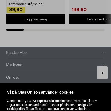
Utförande:
Grå/beige
39,90
149,90
Lägg i varukorg
Lägg i varukorg
Sidfot
Kundservice
Mitt konto
Product
+
quantity
Om oss
Aktuellt
Vi på Clas Ohlson använder cookies
Genom att trycka
”Acceptera alla cookies”
samtycker du till att vi
Våra bolag
lagrar cookies och andra spårtekniker på din enhet
enligt vår
cookiepolicy
för att förbättra upplevelsen på vår webbplats,