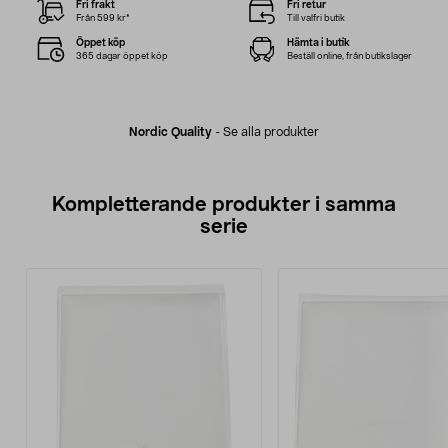
Fri frakt
Fri retur
Från 599 kr*
Till valfri butik
Öppet köp
Hämta i butik
365 dagar öppet köp
Beställ online, från butikslager
Nordic Quality
-
Se alla produkter
Kompletterande produkter i samma
serie