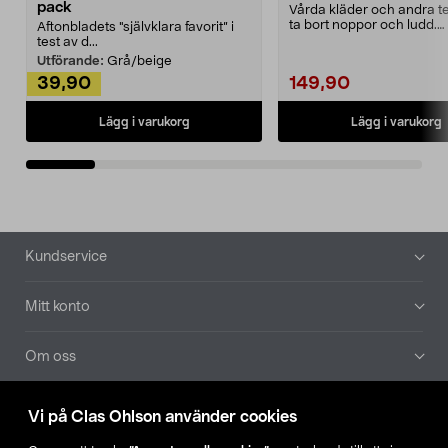
pack
Vårda kläder och andra tex
ta bort noppor och ludd.
Aftonbladets "självklara favorit” i
Noppborttagaren fräs...
test av d...
Utförande:
Grå/beige
39,90
149,90
Lägg i varukorg
Lägg i varukorg
Sidfot
Kundservice
Mitt konto
Om oss
Aktuellt
Vi på Clas Ohlson använder cookies