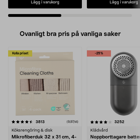
Lägg i varukorg
Lägg i varukorg
Ovanligt bra pris på vanliga saker
Kolla priset
-25%
4.0av 5 stjärnor
recensioner
4.5av 5 stjärnor
recensio
3813
3252
(9,97/st)
Köksrengöring & disk
Klädvård
Mikrofiberduk 32 x 31 cm, 4-
Noppborttagare batter