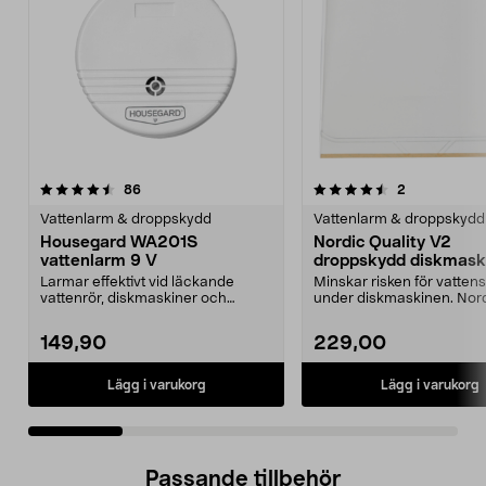
4.5 av 5 stjärnor
recensioner
5.0 av 5 stjärnor
recensioner
86
2
Vattenlarm & droppskydd
Vattenlarm & droppskydd
Housegard WA201S
Nordic Quality V2
vattenlarm 9 V
droppskydd diskmaski
x 56 cm
Larmar effektivt vid läckande
Minskar risken för vatten
vattenrör, diskmaskiner och
under diskmaskinen. Nor
tvättmaskiner. Housega...
Quality V2 droppskydd...
149,90
229,00
Lägg i varukorg
Lägg i varukorg
Passande tillbehör