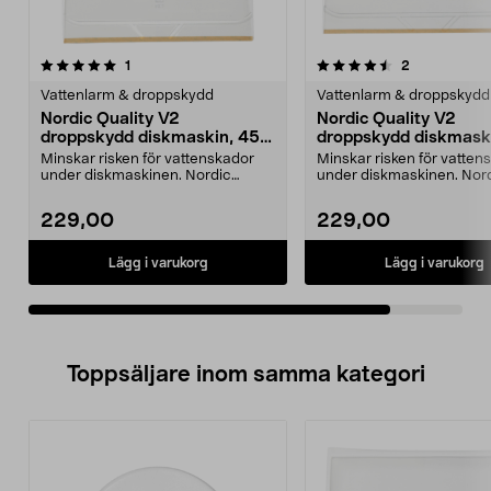
4.5av 5 stjärnor
recensioner
recensioner
1
2
Vattenlarm & droppskydd
Vattenlarm & droppskydd
Nordic Quality V2
Nordic Quality V2
droppskydd diskmaskin, 45 x
droppskydd diskmaski
55 cm
x 56 cm
Minskar risken för vattenskador
Minskar risken för vatten
under diskmaskinen. Nordic
under diskmaskinen. Nor
Quality V2 droppskydd...
Quality V2 droppskydd...
229,00
229,00
Lägg i varukorg
Lägg i varukorg
Toppsäljare inom samma kategori