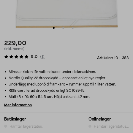
229,00
(inkl. moms)
5.0
(
1
)
Artikelnr:
10-1-388
Minskar risken för vattenskador under diskmaskinen.
Nordic Quality V2 droppskydd – anpassat enligt nya regler.
Underlägg med upphöjd framkant – rymmer upp till 1 liter vatten.
RISE-certifierad droppskydd enligt SC1039-15.
Mått (B x D): 60 x 54,5 cm. Höjd bakkant: 42 mm.
Mer information
Butikslager
Onlinelager
Hämtar lagerstatus...
Hämtar lagerstatus...