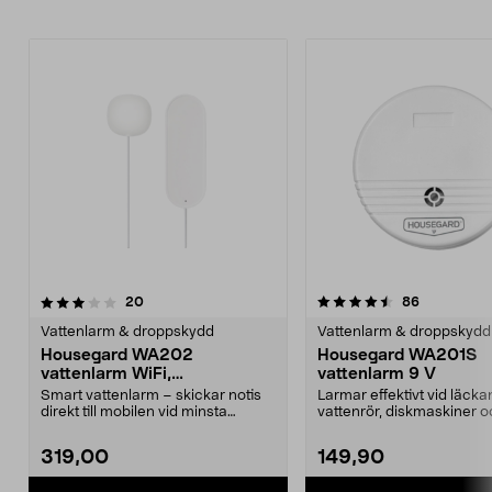
4.5av 5 stjärnor
recensioner
5.0av 5 stjärnor
recensione
20
86
Vattenlarm & droppskydd
Vattenlarm & droppskydd
Housegard WA202
Housegard WA201S
vattenlarm WiFi,
vattenlarm 9 V
vattenläckagesensor
Smart vattenlarm – skickar notis
Larmar effektivt vid läck
direkt till mobilen vid minsta
vattenrör, diskmaskiner 
vattenläcka. Hou...
tvättmaskiner. Housega...
319,00
149,90