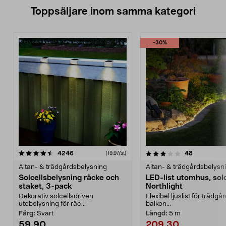
Toppsäljare inom samma kategori
-30%
3.5 av 5 stjärnor
recensioner
4.0 av 5 stjärnor
recensione
4246
48
(19,97/st)
Altan- & trädgårdsbelysning
Altan- & trädgårdsbelysn
Solcellsbelysning räcke och
LED-list utomhus, solc
staket, 3-pack
Northlight
Dekorativ solcellsdriven
Flexibel ljuslist för trädgår
utebelysning för räc...
balkon...
Färg:
Svart
Längd:
5 m
59,90
209,30