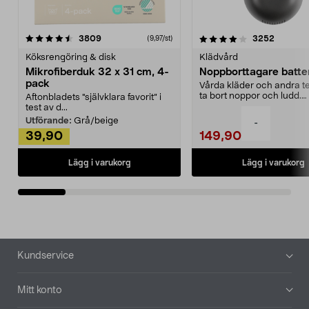
4.0av 5 stjärnor
recensioner
4.5av 5 stjärnor
recensio
3809
3252
(9,97/st)
Köksrengöring & disk
Klädvård
Mikrofiberduk 32 x 31 cm, 4-
Noppborttagare batter
pack
Vårda kläder och andra tex
ta bort noppor och ludd.
Aftonbladets "självklara favorit” i
Noppborttagaren fräs...
test av d...
Utförande:
Grå/beige
-
39,90
149,90
Lägg i varukorg
Lägg i varukorg
Sidfot
Kundservice
Mitt konto