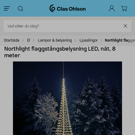
Startsida
El
Lampor & belysning
Ljusslingor
Northlight flagg
Northlight flaggstångsbelysning LED, nät, 8
meter