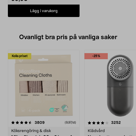
Lägg i varukorg
Ovanligt bra pris på vanliga saker
Kolla priset
-25%
4.0av 5 stjärnor
recensioner
4.5av 5 stjärnor
recensio
3809
3252
(9,97/st)
Köksrengöring & disk
Klädvård