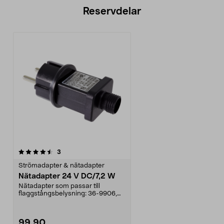
Reservdelar
recensioner
3
Strömadapter & nätadapter
Nätadapter 24 V DC/7,2 W
Nätadapter som passar till
flaggstångsbelysning: 36-9906,
XYIP-24ELED-480-B.
99,90