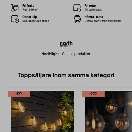
Fri frakt
Fri retur
Från 599 kr*
Till valfri butik
Öppet köp
Hämta i butik
365 dagar öppet köp
Beställ online, från butikslager
Northlight
-
Se alla produkter
Toppsäljare inom samma kategori
-13%
-30%