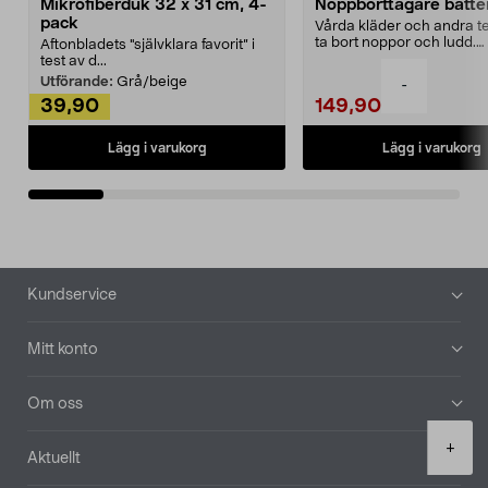
Mikrofiberduk 32 x 31 cm, 4-
Noppborttagare batter
pack
Vårda kläder och andra tex
ta bort noppor och ludd.
Aftonbladets "självklara favorit” i
Noppborttagaren fräs...
test av d...
Utförande:
Grå/beige
-
39,90
149,90
Lägg i varukorg
Lägg i varukorg
Sidfot
Kundservice
Mitt konto
Om oss
Product
+
Aktuellt
quantity