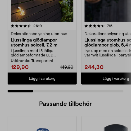
4.5 av 5 stjärnor
recensioner
4.5 av 5 stjärnor
recensione
2619
715
Dekorationsbelysning utomhus
Dekorationsbelysning ut
Ljusslinga glödlampor
Ljusslinga utomhus so
utomhus solcell, 7,2 m
glödlampor glob, 5,4
Ljusslinga med 15 tåliga
Lys upp med en solcellsdr
glödlampsformade LED...
varmvit ljusslinga i partytä
altanen elle...
Utförande:
Transparent
129,90
244,30
149,90
Lägg i varukorg
Lägg i varukorg
Passande tillbehör