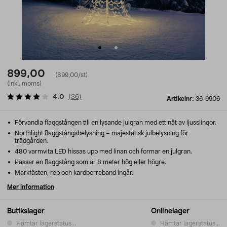
899,00
(899,00/st)
(inkl. moms)
4.0
(
36
)
Artikelnr:
36-9906
Förvandla flaggstången till en lysande julgran med ett nät av ljusslingor.
Northlight flaggstångsbelysning – majestätisk julbelysning för
trädgården.
480 varmvita LED hissas upp med linan och formar en julgran.
Passar en flaggstång som är 8 meter hög eller högre.
Markfästen, rep och kardborreband ingår.
Mer information
Butikslager
Onlinelager
Hämtar lagerstatus...
Hämtar lagerstatus...