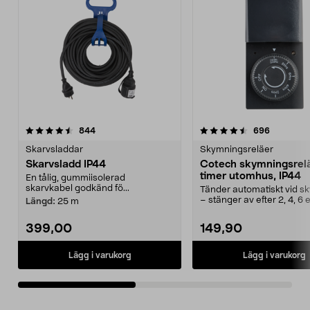
4.5av 5 stjärnor
recensioner
4.5av 5 stjärnor
recension
844
696
Skarvsladdar
Skymningsreläer
Skarvsladd IP44
Cotech skymningsrel
timer utomhus, IP44
En tålig, gummiisolerad
skarvkabel godkänd fö...
Tänder automatiskt vid s
– stänger av efter 2, 4, 6 e
Längd:
25 m
timmar. Skymn...
399,00
149,90
Lägg i varukorg
Lägg i varukorg