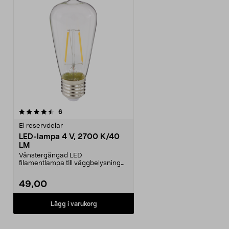
recensioner
6
El reservdelar
LED-lampa 4 V, 2700 K/40
LM
Vänstergängad LED
filamentlampa till väggbelysning
med solcell:36-9069, HJ910336...
49,00
Lägg i varukorg