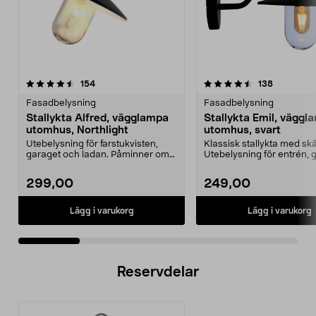
4.5 av 5 stjärnor
recensioner
4.5 av 5 stjärnor
recensione
154
138
Fasadbelysning
Fasadbelysning
Stallykta Alfred, vägglampa
Stallykta Emil, väggl
utomhus, Northlight
utomhus, svart
Utebelysning för farstukvisten,
Klassisk stallykta med skär
garaget och ladan. Påminner om
Utebelysning för entrén, 
den klassiska sta...
eller lada...
299,00
249,00
Lägg i varukorg
Lägg i varukorg
Reservdelar