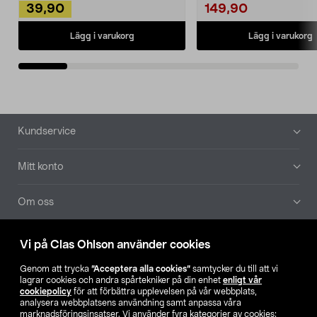
39,90
149,90
Lägg i varukorg
Lägg i varukorg
Sidfot
Kundservice
Mitt konto
Om oss
Aktuellt
Vi på Clas Ohlson använder cookies
Genom att trycka
”Acceptera alla cookies”
samtycker du till att vi
Våra bolag
lagrar cookies och andra spårtekniker på din enhet
enligt vår
cookiepolicy
för att förbättra upplevelsen på vår webbplats,
analysera webbplatsens användning samt anpassa våra
Hitta butik
marknadsföringsinsatser. Vi använder fyra kategorier av cookies: