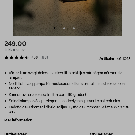
249,00
(inkl. moms)
4.6
(
68
)
Artikelnr:
46-1068
Växlar från svagt dekorativt sken till starkt ljus när någon närmar sig
lampan.
Northlight vägglampa för husfasaden eller staketet – med solcell och
sensor.
Känner av rörelse upp till 6 m bort (90 grader).
Solcellslampa vägg – elegant fasadbelysning i svart plast och glas.
Laddtid ca 8 timmar i direkt solljus. Lystid ca 6 timmar. Mått: 16 x 10 x 18
cm.
Mer information
Butikslager
Onlinelager