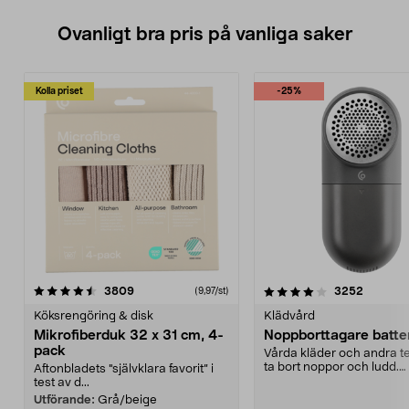
Ovanligt bra pris på vanliga saker
Kolla priset
-25%
4.0av 5 stjärnor
recensioner
4.5av 5 stjärnor
recensio
3809
3252
(9,97/st)
Köksrengöring & disk
Klädvård
Mikrofiberduk 32 x 31 cm, 4-
Noppborttagare batter
pack
Vårda kläder och andra tex
ta bort noppor och ludd.
Aftonbladets "självklara favorit” i
Noppborttagaren fräs...
test av d...
Utförande:
Grå/beige