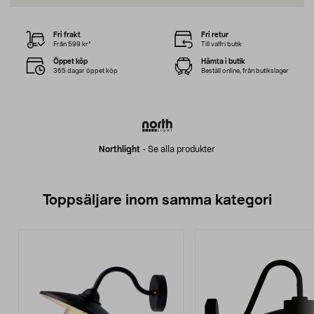
Fri frakt
Fri retur
Från 599 kr*
Till valfri butik
Öppet köp
Hämta i butik
365 dagar öppet köp
Beställ online, från butikslager
Northlight
-
Se alla produkter
Toppsäljare inom samma kategori