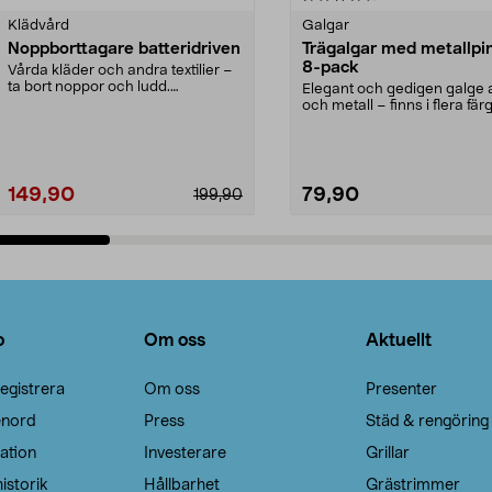
Klädvård
Galgar
Noppborttagare batteridriven
Trägalgar med metallpi
8-pack
Vårda kläder och andra textilier –
ta bort noppor och ludd.
Elegant och gedigen galge a
Noppborttagaren fräs...
och metall – finns i flera färg
Galge med sv...
149,90
79,90
199,90
Lägg i varukorg
Lägg i varukorg
o
Om oss
Aktuellt
egistrera
Om oss
Presenter
enord
Press
Städ & rengöring
ation
Investerare
Grillar
istorik
Hållbarhet
Grästrimmer