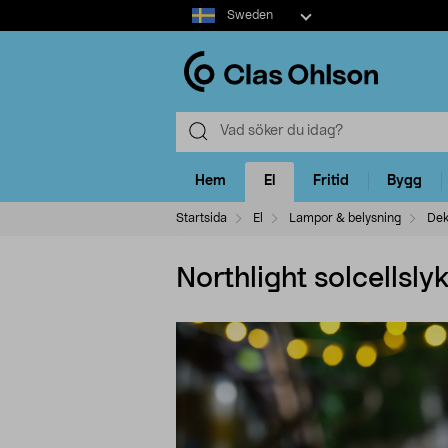
Select
Sweden
market
Hem
El
Fritid
Bygg
Startsida
El
Lampor & belysning
Dek
Northlight solcellsly