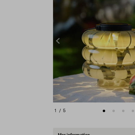
1
/
5