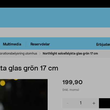
Multimedia
Reservdelar
Erbjuda
orationsbelysning utomhus
Northlight solcellslykta glas grön 17 cm
kta glas grön 17 cm
199,90
(inkl. moms)
Product
quantity