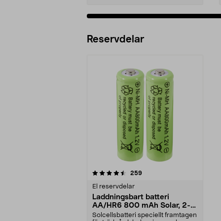
Reservdelar
5av 5 stjärnor
recensioner
259
El reservdelar
Laddningsbart batteri
AA/HR6 800 mAh Solar, 2-
pack
Solcellsbatteri speciellt framtagen