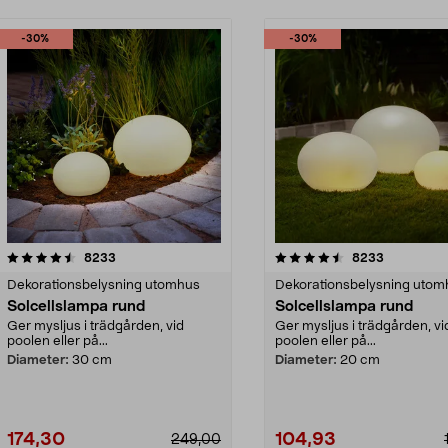
-30%
-30%
4.5 av 5 stjärnor
recensioner
4.5 av 5 stjärnor
recensione
8233
8233
Dekorationsbelysning utomhus
Dekorationsbelysning utom
Solcellslampa rund
Solcellslampa rund
Ger mysljus i trädgården, vid
Ger mysljus i trädgården, vi
poolen eller på...
poolen eller på...
Diameter:
30 cm
Diameter:
20 cm
174,30
104,93
249,00