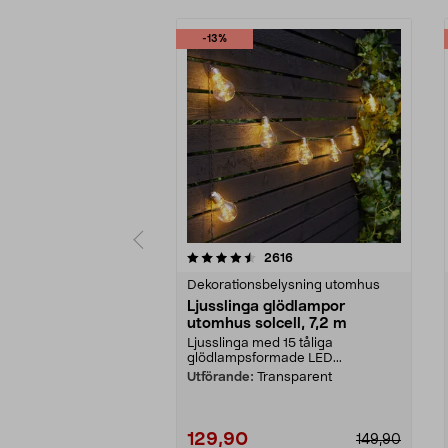
-13%
5 av 5 stjärnor
4.5 av 5 stjärnor
recensioner
2616
Dekorationsbelysning utomhus
Ljusslinga glödlampor
utomhus solcell, 7,2 m
Ljusslinga med 15 tåliga
glödlampsformade LED...
Utförande:
Transparent
129,90
149,90