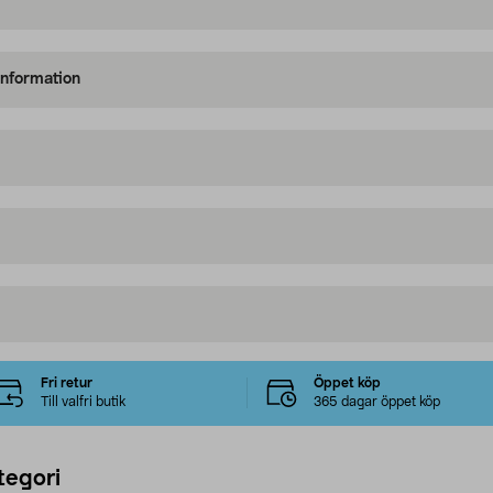
information
Fri retur
Öppet köp
Till valfri butik
365 dagar öppet köp
tegori