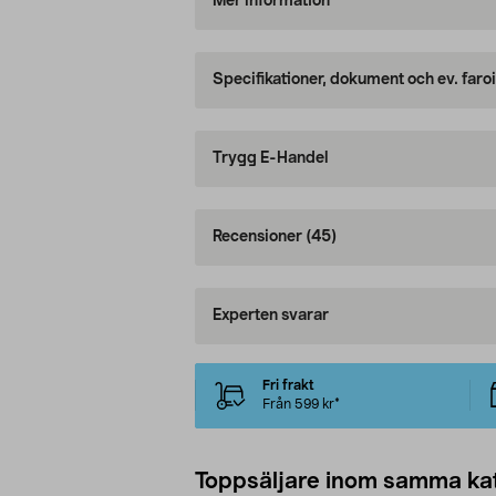
Mer information
Specifikationer, dokument och ev. faro
Trygg E-Handel
Recensioner
(45)
Experten svarar
Fri frakt
Från 599 kr*
Toppsäljare inom samma ka