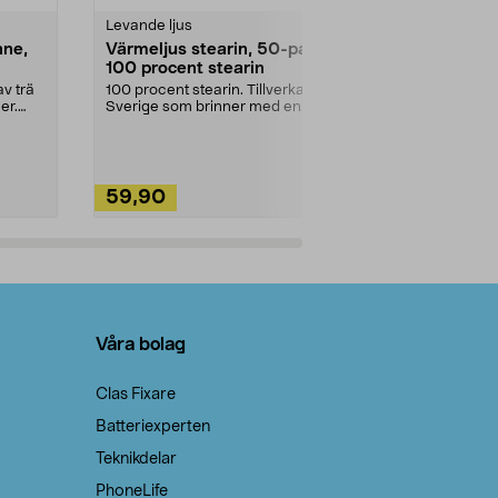
Levande ljus
Rengöringsm
nne,
Värmeljus stearin, 50-pack,
Bikarbonat
100 procent stearin
Ett allsidigt 
städning och 
v trä
100 procent stearin. Tillverkade i
ute. Städa med
er.
Sverige som brinner med en
vacker och sotfri ...
59,90
49,90
Lägg i varukorg
Lägg
Våra bolag
Clas Fixare
Batteriexperten
Teknikdelar
PhoneLife