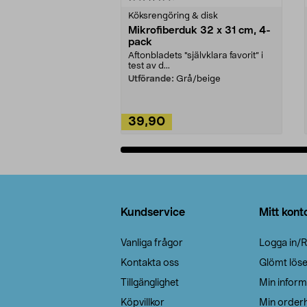
Köksrengöring & disk
Mikrofiberduk 32 x 31 cm, 4-
pack
Aftonbladets "självklara favorit” i
test av d...
Utförande:
Grå/beige
39,90
Lägg i varukorg
Sidfot
Kundservice
Mitt kont
Vanliga frågor
Logga in/R
Kontakta oss
Glömt lös
Tillgänglighet
Min inform
Köpvillkor
Min orderh