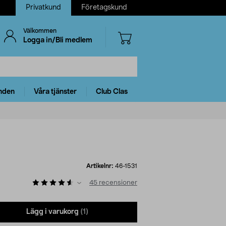
Privatkund
Företagskund
Välkommen
Logga in/Bli medlem
nden
Våra tjänster
Club Clas
Artikelnr:
46-1531
45
recensioner
Lägg i varukorg
(1)