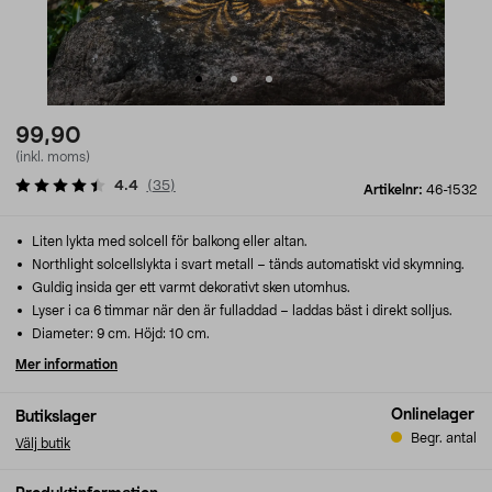
99,90
(inkl. moms)
4.4
(
35
)
Artikelnr:
46-1532
Liten lykta med solcell för balkong eller altan.
Northlight solcellslykta i svart metall – tänds automatiskt vid skymning.
Guldig insida ger ett varmt dekorativt sken utomhus.
Lyser i ca 6 timmar när den är fulladdad – laddas bäst i direkt solljus.
Diameter: 9 cm. Höjd: 10 cm.
Mer information
Onlinelager
Butikslager
Begr. antal
Välj butik