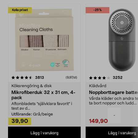
Kolla priset
-25%
4.0av 5 stjärnor
recensioner
4.5av 5 stjärnor
recensio
3813
3252
(9,97/st)
Köksrengöring & disk
Klädvård
Mikrofiberduk 32 x 31 cm, 4-
Noppborttagare batter
pack
Vårda kläder och andra tex
ta bort noppor och ludd.
Aftonbladets "självklara favorit” i
Noppborttagaren fräs...
test av d...
Utförande:
Grå/beige
-
39,90
149,90
Lägg i varukorg
Lägg i varukorg