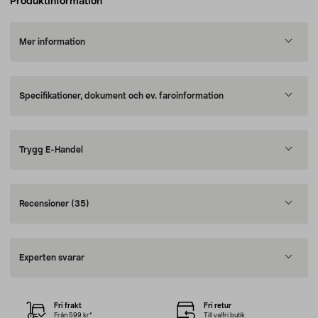
Produktinformation
Mer information
Specifikationer, dokument och ev. faroinformation
Trygg E-Handel
Recensioner
(35)
Experten svarar
Fri frakt
Fri retur
Från 599 kr*
Till valfri butik