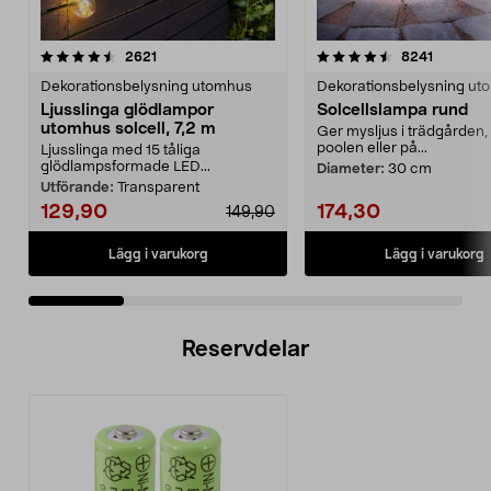
4.5 av 5 stjärnor
recensioner
4.5 av 5 stjärnor
recensio
2621
8241
Dekorationsbelysning utomhus
Dekorationsbelysning ut
Ljusslinga glödlampor
Solcellslampa rund
utomhus solcell, 7,2 m
Ger mysljus i trädgården, 
poolen eller på...
Ljusslinga med 15 tåliga
glödlampsformade LED...
Diameter:
30 cm
Utförande:
Transparent
129,90
174,30
149,90
Lägg i varukorg
Lägg i varukorg
Reservdelar