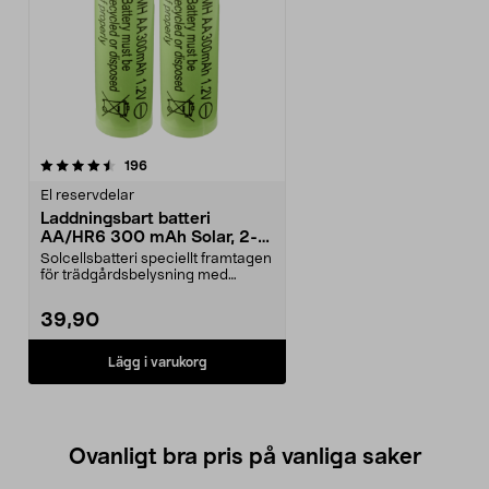
recensioner
196
El reservdelar
Laddningsbart batteri
AA/HR6 300 mAh Solar, 2-
pack
Solcellsbatteri speciellt framtagen
för trädgårdsbelysning med
solceller och AA-...
39,90
Lägg i varukorg
Ovanligt bra pris på vanliga saker