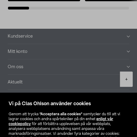
Sidfot
Kundservice
Mitt konto
Om oss
Product
+
Aktuellt
quantity
Våra bolag
Vi på Clas Ohlson använder cookies
Hitta butik
Genom att trycka
”Acceptera alla cookies”
samtycker du till att vi
lagrar cookies och andra spårtekniker på din enhet
enligt vår
cookiepolicy
för att förbättra upplevelsen på vår webbplats,
SE
NO
FI
analysera webbplatsens användning samt anpassa våra
marknadsföringsinsatser. Vi använder fyra kategorier av cookies: