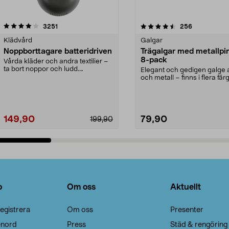
4.5av 5 stjärnor
recensioner
4.0av 5 stjärnor
recensioner
3251
256
Klädvård
Galgar
Noppborttagare batteridriven
Trägalgar med metallpi
8-pack
Vårda kläder och andra textilier –
ta bort noppor och ludd.
Elegant och gedigen galge a
Noppborttagaren fräs...
och metall – finns i flera färg
Galge med sv...
149,90
79,90
199,90
Lägg i varukorg
Lägg i varukorg
o
Om oss
Aktuellt
egistrera
Om oss
Presenter
enord
Press
Städ & rengöring