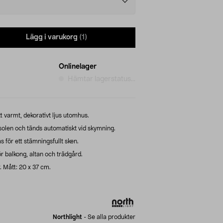
Lägg i varukorg
(1)
Onlinelager
Hämtar lagerstatus...
tt varmt, dekorativt ljus utomhus.
i solen och tänds automatiskt vid skymning.
 för ett stämningsfullt sken.
ör balkong, altan och trädgård.
r. Mått: 20 x 37 cm.
Northlight
-
Se alla produkter