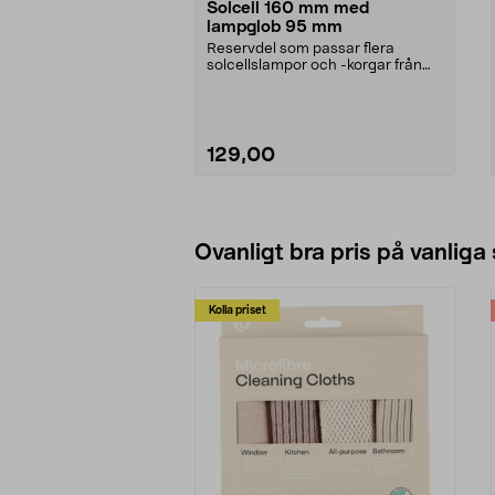
Solcell 160 mm med
lampglob 95 mm
Reservdel som passar flera
solcellslampor och -korgar från
Northlight. Solcell d...
129,00
Läs mer
Ovanligt bra pris på vanliga
Kolla priset