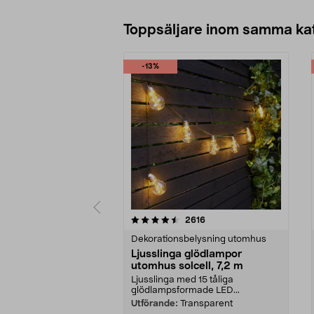
Toppsäljare inom samma ka
-13%
5 av 5 stjärnor
4.5 av 5 stjärnor
recensioner
2616
Dekorationsbelysning utomhus
Ljusslinga glödlampor
utomhus solcell, 7,2 m
Ljusslinga med 15 tåliga
glödlampsformade LED...
Utförande:
Transparent