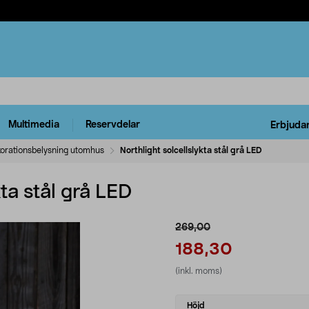
Multimedia
Reservdelar
Erbjuda
orationsbelysning utomhus
Northlight solcellslykta stål grå LED
kta stål grå LED
269,00
188,30
(inkl. moms)
Select
Höjd