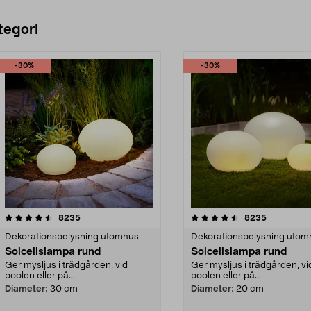
tegori
-30%
-30%
4.5 av 5 stjärnor
recensioner
4.5 av 5 stjärnor
recensione
8235
8235
Dekorationsbelysning utomhus
Dekorationsbelysning utom
Solcellslampa rund
Solcellslampa rund
Ger mysljus i trädgården, vid
Ger mysljus i trädgården, vi
poolen eller på...
poolen eller på...
Diameter:
30 cm
Diameter:
20 cm