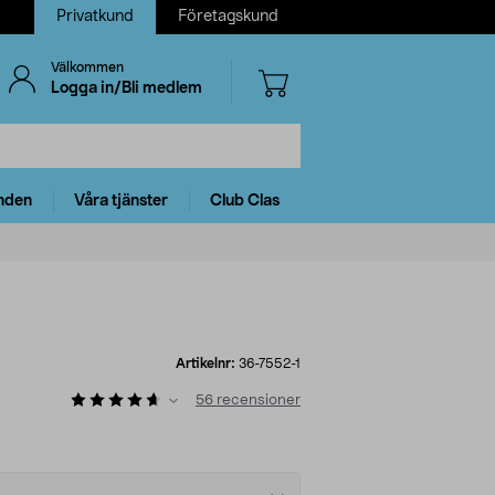
Privatkund
Företagskund
Välkommen
Logga in/Bli medlem
nden
Våra tjänster
Club Clas
Artikelnr:
36-7552-1
56
recensioner