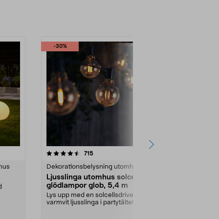
-30%
-30%
r
4.5 av 5 stjärnor
recensioner
4.0
715
8
hus
Dekorationsbelysning utomhus
Dekorationsb
Ljusslinga utomhus solcell
Solcellslam
glödlampor glob, 5,4 m
d
Ger mysljus i
poolen eller på
Lys upp med en solcellsdriven,
varmvit ljusslinga i partytältet, på
Diameter:
40
altanen elle...