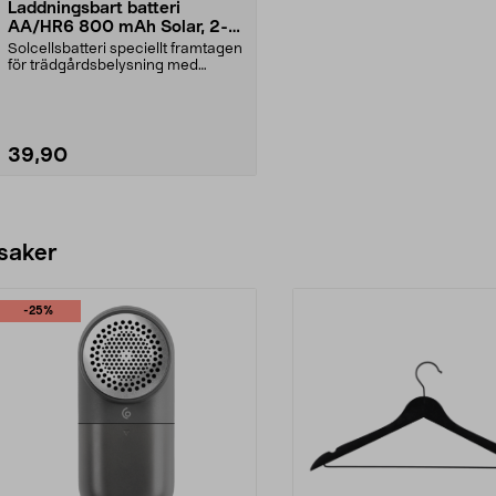
Laddningsbart batteri
AA/HR6 800 mAh Solar, 2-
pack
Solcellsbatteri speciellt framtagen
för trädgårdsbelysning med
solceller och AA-...
39,90
Lägg i varukorg
 saker
-25%