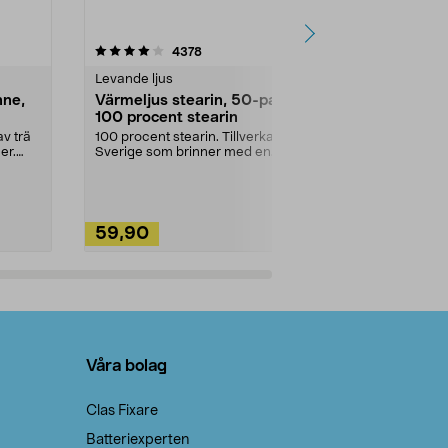
4.5av 5 stjärnor
recensioner
4.5
4378
2
Levande ljus
Rengöringsm
nne,
Värmeljus stearin, 50-pack,
Bikarbonat
100 procent stearin
Ett allsidigt 
städning och 
v trä
100 procent stearin. Tillverkade i
ute. Städa med
er.
Sverige som brinner med en
vacker och sotfri ...
59,90
49,90
Lägg i varukorg
Lägg
Våra bolag
Clas Fixare
Batteriexperten