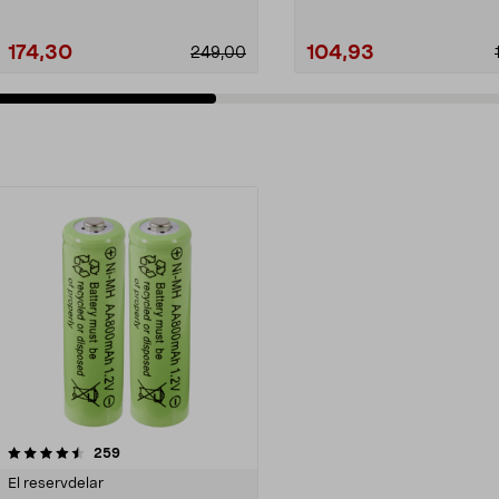
174,30
104,93
249,00
recensioner
259
El reservdelar