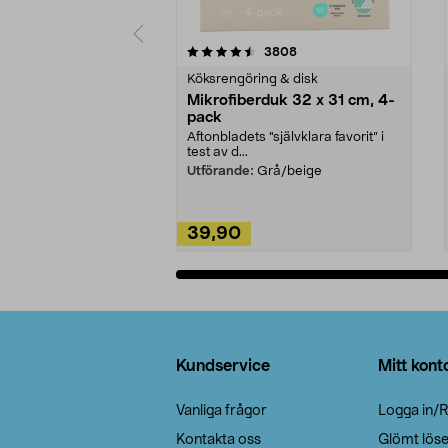
5av 5 stjärnor
4.0av 5 stjärnor
recensioner
3808
Köksrengöring & disk
Mikrofiberduk 32 x 31 cm, 4-
pack
Aftonbladets "självklara favorit” i
test av d...
Utförande:
Grå/beige
39,90
Lägg i varukorg
Sidfot
Kundservice
Mitt kont
Vanliga frågor
Logga in/R
Kontakta oss
Glömt lös