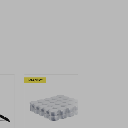
Kolla priset
Multibuy