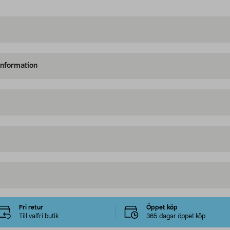
information
Fri retur
Öppet köp
Till valfri butik
365 dagar öppet köp