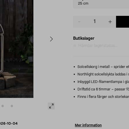
variant
25 cm
Product
quantity
Butikslager
Hämtar lagerstatus...
Solcellskorg i metall – sprider e
Northlight solcellslykta laddas 
Inbyggd LED-filamentlampa i glas
Driftstid ca 6 timmar – passar f
Finns i flera färger och storleka
026-10-04
Mer information