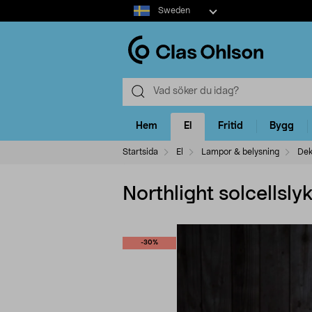
Select
Sweden
market
Hem
El
Fritid
Bygg
Startsida
El
Lampor & belysning
Dek
Northlight solcellsly
-30%