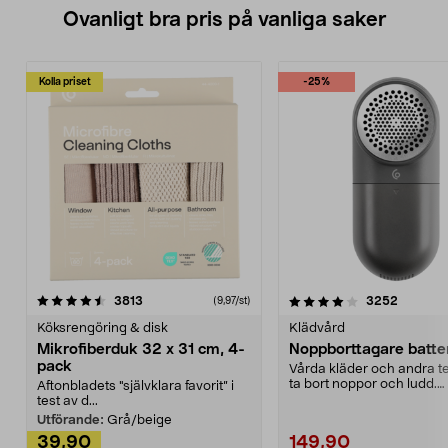
Ovanligt bra pris på vanliga saker
Kolla priset
-25%
4.0av 5 stjärnor
recensioner
4.5av 5 stjärnor
recensio
3813
3252
(9,97/st)
Köksrengöring & disk
Klädvård
Mikrofiberduk 32 x 31 cm, 4-
Noppborttagare batter
pack
Vårda kläder och andra tex
ta bort noppor och ludd.
Aftonbladets "självklara favorit” i
Noppborttagaren fräs...
test av d...
Utförande:
Grå/beige
39,90
149,90