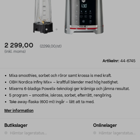
2 299,00
(2299,00/st)
(inkl. moms)
Artikelnr:
44-6745
Mixa smoothies, sorbet och röror samt krossa is med kraft.
OBH Nordica Infiny Mix+ – kraftfull blender med hög hastighet.
Mixerns 6-bladiga Powelix-teknologi ger krämiga och jämna resultat.
5 program – smoothie, iskross, sorbet, efterrätt, rengöring.
Take away-flaska (600 ml) ingår – lätt att ta med.
Mer information
Butikslager
Onlinelager
Hämtar lagerstatus...
Hämtar lagerstatus...