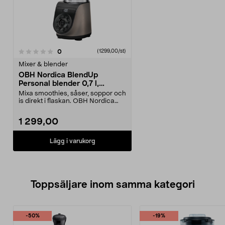
recensioner
0
(1299,00/st)
Mixer & blender
OBH Nordica BlendUp
Personal blender 0,7 l,
LH190EN0
Mixa smoothies, såser, soppor och
is direkt i flaskan. OBH Nordica
BlendUp Perso...
1 299,00
Lägg i varukorg
Toppsäljare inom samma kategori
-50%
-19%