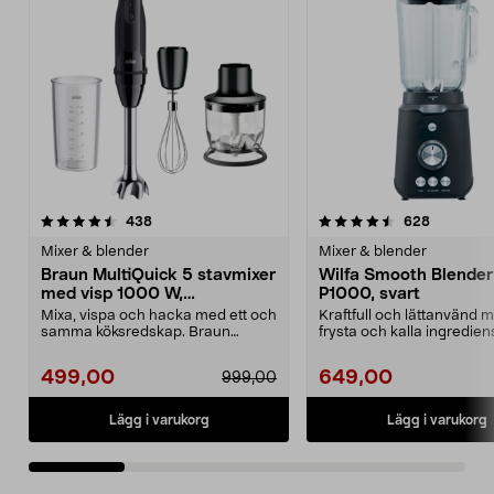
4.5 av 5 stjärnor
recensioner
4.5 av 5 stjärnor
recension
438
628
Mixer & blender
Mixer & blender
Braun MultiQuick 5 stavmixer
Wilfa Smooth Blender
med visp 1000 W,
P1000, svart
MQ50202M
Mixa, vispa och hacka med ett och
Kraftfull och lättanvänd m
samma köksredskap. Braun
frysta och kalla ingrediens
MultiQuick 5 stavmixe...
Smooth B...
499,00
649,00
999,00
Lägg i varukorg
Lägg i varukorg