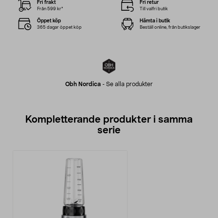
Fri frakt
Fri retur
Från 599 kr*
Till valfri butik
Öppet köp
Hämta i butik
365 dagar öppet köp
Beställ online, från butikslager
Obh Nordica
-
Se alla produkter
Kompletterande produkter i samma
serie