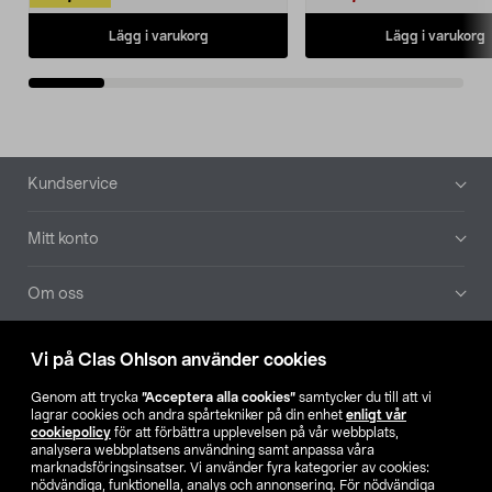
Lägg i varukorg
Lägg i varukorg
Sidfot
Kundservice
Mitt konto
Om oss
Aktuellt
Vi på Clas Ohlson använder cookies
Genom att trycka
”Acceptera alla cookies”
samtycker du till att vi
Våra bolag
lagrar cookies och andra spårtekniker på din enhet
enligt vår
cookiepolicy
för att förbättra upplevelsen på vår webbplats,
analysera webbplatsens användning samt anpassa våra
Hitta butik
marknadsföringsinsatser. Vi använder fyra kategorier av cookies:
nödvändiga, funktionella, analys och annonsering. För nödvändiga