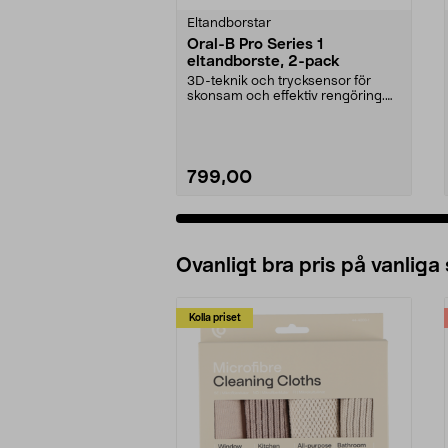
Eltandborstar
Oral-B Pro Series 1
eltandborste, 2-pack
3D-teknik och trycksensor för
skonsam och effektiv rengöring.
Oral-B Pro Series ...
799,00
Lägg i varukorg
Ovanligt bra pris på vanliga
Kolla priset