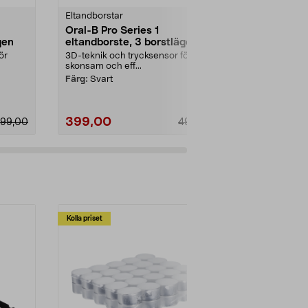
Eltandborstar
Eltandborstar
Oral-B Pro Series 1
Oral-B Vital
gen
eltandborste, 3 borstlägen
eltandbors
ör
3D-teknik och trycksensor för
2D-teknik – 
skonsam och eff...
oscillerande 
rörelser. Oral-
Färg:
Svart
399,00
399,00
99,00
499,00
Lägg i varukorg
Lägg
Kolla priset
Multibuy