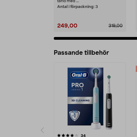
tand med ...
Antal i förpackning:
3
249,00
319,00
Passande tillbehör
0av 5 stjärnor
4.0av 5 stjärnor
recensioner
34