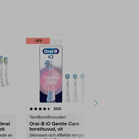
-22%
-33%
Nyhet
4.5 av 5 stjärnor
recensioner
4.5
300
2
Tandborsthuvuden
Tandborsthu
timal
Oral-B iO Gentle Care
Oral-B Pro 
ack
borsthuvud, vit
borsthuvud,
kade av
Skonsam och effektiv rengöring,
För rengöring