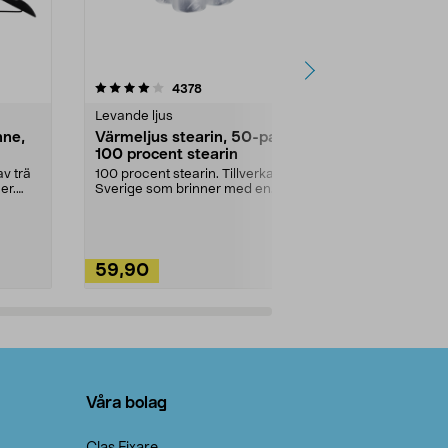
4.5av 5 stjärnor
recensioner
4.5
4378
2
Levande ljus
Rengöringsm
nne,
Värmeljus stearin, 50-pack,
Bikarbonat
100 procent stearin
Ett allsidigt 
städning och 
v trä
100 procent stearin. Tillverkade i
ute. Städa med
er.
Sverige som brinner med en
vacker och sotfri ...
59,90
49,90
Lägg i varukorg
Lägg
Våra bolag
Clas Fixare