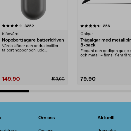
4.5av 5 stjärnor
recensioner
4.0av 5 stjärnor
recensioner
3252
256
Klädvård
Galgar
Noppborttagare batteridriven
Trägalgar med metallpi
8-pack
Vårda kläder och andra textilier –
ta bort noppor och ludd.
Elegant och gedigen galge a
Noppborttagaren fräs...
och metall – finns i flera färg
Galge med sv...
149,90
79,90
199,90
Lägg i varukorg
Lägg i varukorg
o
Om oss
Aktuellt
egistrera
Om oss
Presenter