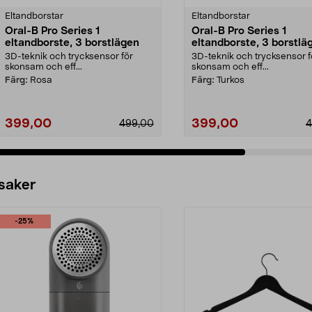
Eltandborstar
Eltandborstar
Oral-B Pro Series 1
Oral-B Pro Series 1
eltandborste, 3 borstlägen
eltandborste, 3 borstlä
3D-teknik och trycksensor för
3D-teknik och trycksensor f
skonsam och eff...
skonsam och eff...
Färg:
Rosa
Färg:
Turkos
399,00
399,00
499,00
4
Lägg i varukorg
Lägg i varukorg
 saker
-25%