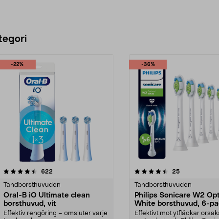
tegori
-22%
-36%
4.5 av 5 stjärnor
recensioner
4.5 av 5 stjärnor
recensioner
622
25
Tandborsthuvuden
Tandborsthuvuden
Oral-B iO Ultimate clean
Philips Sonicare W2 Op
borsthuvud, vit
White borsthuvud, 6-p
Effektiv rengöring – omsluter varje
Effektivt mot ytfläckar orsa