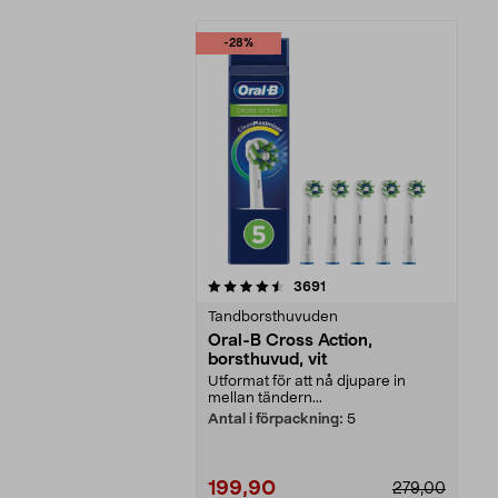
-28%
5av 5 stjärnor
recensioner
3691
Tandborsthuvuden
Oral-B Cross Action,
borsthuvud, vit
Utformat för att nå djupare in
mellan tändern...
Antal i förpackning:
5
199,90
279,00