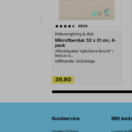
5av 5 stjärnor
4.0av 5 stjärnor
recensioner
3809
Köksrengöring & disk
Mikrofiberduk 32 x 31 cm, 4-
pack
Aftonbladets "självklara favorit” i
test av d...
Utförande:
Grå/beige
39,90
Lägg i varukorg
Sidfot
Kundservice
Mitt kont
Vanliga frågor
Logga in/R