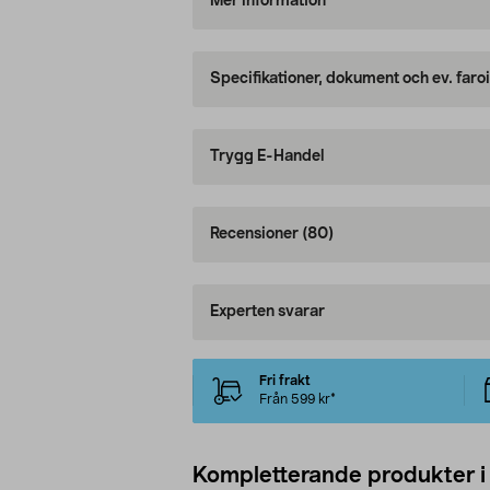
Mer information
Specifikationer, dokument och ev. faro
Trygg E-Handel
Recensioner
(80)
Experten svarar
Fri frakt
Från 599 kr*
Kompletterande produkter i