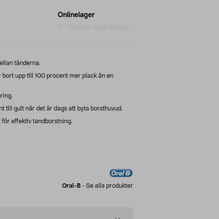
Onlinelager
Hämtar lagerstatus...
ellan tänderna.
r bort upp till 100 procent mer plack än en
ring.
 till gult när det är dags att byta borsthuvud.
för effektiv tandborstning.
Oral-B
-
Se alla produkter