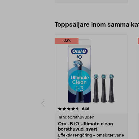
Lägg i varukorg
Toppsäljare inom samma ka
-22%
5 av 5 stjärnor
4.5 av 5 stjärnor
recensioner
646
Tandborsthuvuden
Oral-B iO Ultimate clean
borsthuvud, svart
Effektiv rengöring – omsluter varje