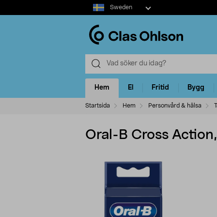
Select
Sweden
market
Hem
El
Fritid
Bygg
Startsida
Hem
Personvård & hälsa
Oral-B Cross Action,