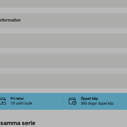
information
Fri retur
Öppet köp
Till valfri butik
365 dagar öppet köp
 samma serie