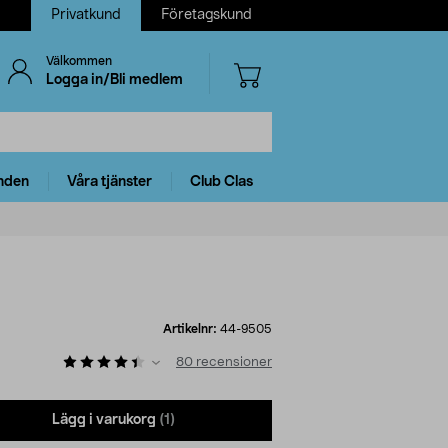
Privatkund
Företagskund
Välkommen
Logga in/Bli medlem
nden
Våra tjänster
Club Clas
Artikelnr:
44-9505
80
recensioner
Lägg i varukorg
(1)