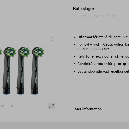
Butikslager
Hämtar lagerstatus...
Utformat för att nå djupare in m
Perfekt vinkel – Cross Action ta
manuell tandborste.
Refill för effektiv och mjuk rengö
Borststråna växlar färg från grönt
Byt tandborsthuvud regelbundet 
Mer information