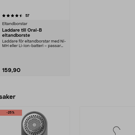
recensioner
57
Eltandborstar
Laddare till Oral-B
eltandborste
Laddare för eltandborstar med Ni-
MH eller Li-Ion-batteri – passar
modeller med l...
159,90
Lägg i varukorg
 saker
-25%