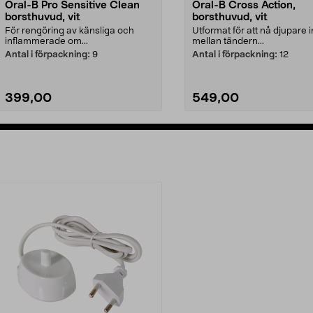
Oral-B Pro Sensitive Clean
Oral-B Cross Action,
borsthuvud, vit
borsthuvud, vit
För rengöring av känsliga och
Utformat för att nå djupare i
inflammerade om...
mellan tändern...
Antal i förpackning:
9
Antal i förpackning:
12
399,00
549,00
Lägg i varukorg
Lägg i varukorg