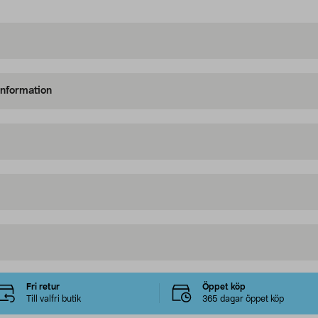
information
Fri retur
Öppet köp
Till valfri butik
365 dagar öppet köp