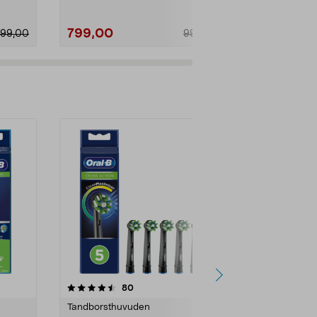
799,00
799,00
99,00
999,00
-28%
4.5av 5 stjärnor
recensioner
80
3
Tandborsthuvuden
Tandborsthu