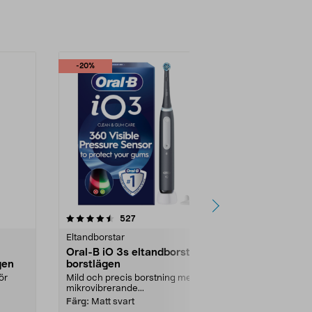
-20%
-27%
4.5 av 5 stjärnor
recensioner
4.5
527
4
Eltandborstar
Eltandborstar
Oral-B iO 3s eltandborste, 3
Oral-B iO2 
gen
borstlägen
3 borstläge
ör
Mild och precis borstning med
Anpassad bor
mikrovibrerande...
intensitetsniv
skonsam till d
Färg:
Matt svart