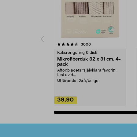
5av 5 stjärnor
4.0av 5 stjärnor
recensioner
3808
Köksrengöring & disk
Mikrofiberduk 32 x 31 cm, 4-
pack
Aftonbladets "självklara favorit” i
test av d...
Utförande:
Grå/beige
39,90
Lägg i varukorg
Sidfot