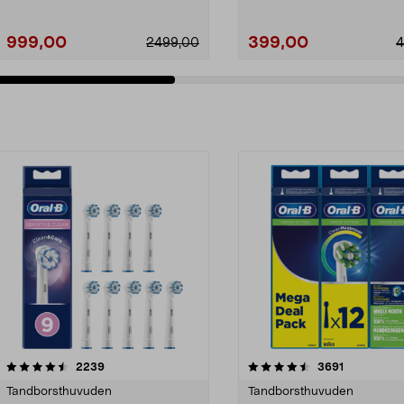
999,00
399,00
2499,00
4
4.5av 5 stjärnor
recensioner
4.5av 5 stjärnor
recensioner
2239
3691
Tandborsthuvuden
Tandborsthuvuden