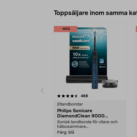
Toppsäljare inom samma ka
-60%
5 av 5 stjärnor
4.5 av 5 stjärnor
recensioner
466
Eltandborstar
Philips Sonicare
DiamondClean 9000
eltandborste, Special Edition
Sonisk tandborste för vitare och
hälsosammare...
Färg:
Blå