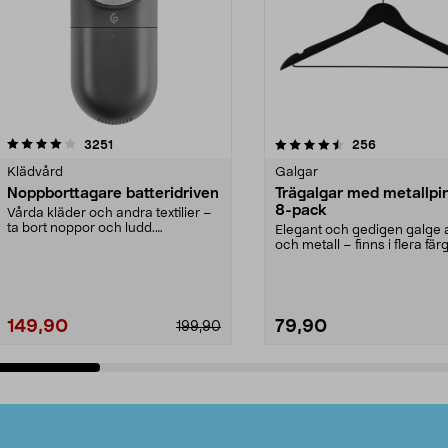
4.5av 5 stjärnor
recensioner
4.0av 5 stjärnor
recensioner
3251
256
Klädvård
Galgar
Noppborttagare batteridriven
Trägalgar med metallpi
8-pack
Vårda kläder och andra textilier –
ta bort noppor och ludd.
Elegant och gedigen galge a
Noppborttagaren fräs...
och metall – finns i flera färg
Galge med sv...
149,90
79,90
199,90
Lägg i varukorg
Lägg i varukorg