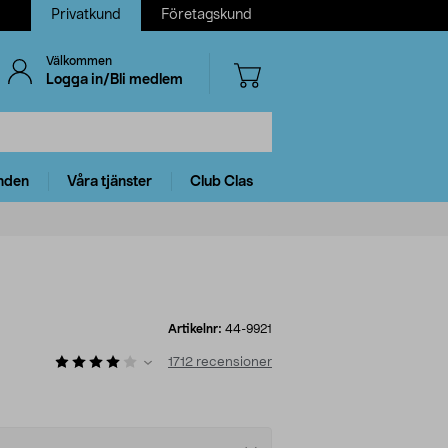
Privatkund
Företagskund
Välkommen
Logga in/Bli medlem
nden
Våra tjänster
Club Clas
Artikelnr:
44-9921
1712
recensioner