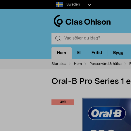
Select
Sweden
market
Hem
El
Fritid
Bygg
Startsida
Hem
Personvård & hälsa
E
Oral-B Pro Series 1 
-20%