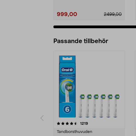
999,00
2499,00
Passande tillbehör
5av 5 stjärnor
4.5av 5 stjärnor
recensioner
1219
Tandborsthuvuden