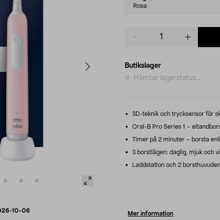
variant
Rosa
Product
quantity
Butikslager
Hämtar lagerstatus...
3D-teknik och trycksensor för s
Oral-B Pro Series 1 – eltandbors
Timer på 2 minuter – borsta enl
3 borstlägen: daglig, mjuk och v
Laddstation och 2 borsthuvuden 
026-10-06
Mer information