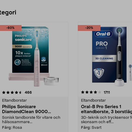
tegori
-60%
-20%
4.0 av 5 stjärnor
recensioner
4.5 av 5 stjärnor
recensioner
466
1711
Eltandborstar
Eltandborstar
Philips Sonicare
Oral-B Pro Series 1
DiamondClean 9000
eltandborste, 3 borstlä
eltandborste, Special Edition
Sonisk tandborste för vitare och
3D-teknik och trycksensor f
hälsosammare...
skonsam och eff...
Färg:
Rosa
Färg:
Svart