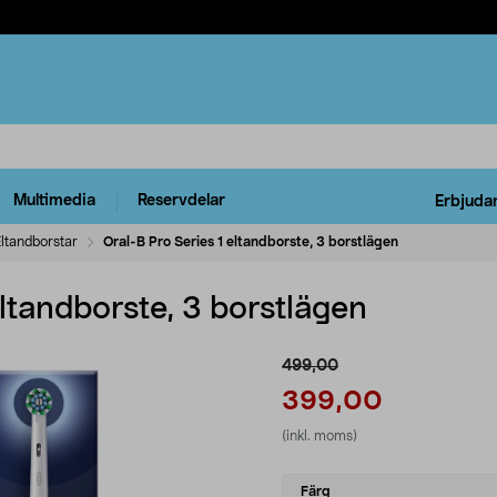
Multimedia
Reservdelar
Erbjuda
ltandborstar
Oral-B Pro Series 1 eltandborste, 3 borstlägen
eltandborste, 3 borstlägen
499,00
399,00
(inkl. moms)
Select
Färg