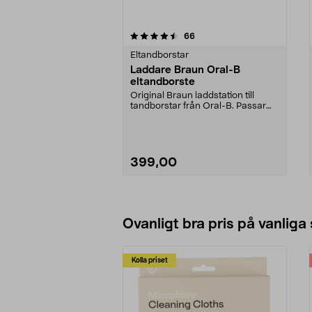
5av 5 stjärnor
4.5av 5 stjärnor
recensioner
66
Eltandborstar
Laddare Braun Oral-B
eltandborste
Original Braun laddstation till
tandborstar från Oral-B. Passar
eltandborstar me...
399,00
Lägg i varukorg
Ovanligt bra pris på vanliga
Kolla priset