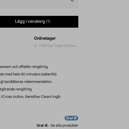
Lägg i varukorg
(1)
Onlinelager
Hämtar lagerstatus...
konsam och effektiv rengöring.
te med hela 40 minuters batteritid.
igt tandläkares rekommendation.
itgörande rengöring.
(Cross Action, Sensitive Clean) ingår.
Oral-B
-
Se alla produkter