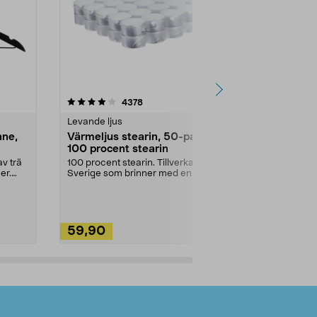
4.5av 5 stjärnor
recensioner
4.5
4378
2
Levande ljus
Rengöringsm
nne,
Värmeljus stearin, 50-pack,
Bikarbonat
100 procent stearin
Ett allsidigt 
städning och 
v trä
100 procent stearin. Tillverkade i
ute. Städa med
er.
Sverige som brinner med en
vacker och sotfri ...
59,90
49,90
Lägg i varukorg
Lägg