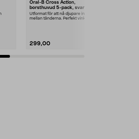
Oral-B Cross Action,
Oral-B Cros
borsthuvud 5-pack, svart
borsthuvud,
n
Utformat för att nå djupare in
Utformat för a
mellan tänderna. Perfekt vinkel –
mellan tändern
Cross Action ta...
Antal i förpa
299,00
199,90
Lägg i varukorg
Lägg