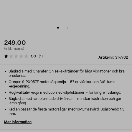
249,00
(inkl. moms)
1.0
(
1
)
Artikelnr:
31-7702
Sågkedja med Chamfer Chisel-skärtänder för låga vibrationer och bra
prestanda.
Oregon 91PX057E motorsågskedja – 57 drivlänkar och 3/8-tums
kedjedelning.
Högkvalitativ kedja med LubriTec-oljefuktioner – för längre livslängd.
Sågkedja med rampformade drivlänkar – minskar kastrisken och ger
jämn gång.
Kedjan passar de flesta motorsågar med 16-tumssvärd. Spårbredd: 1,3
mm.
Mer information