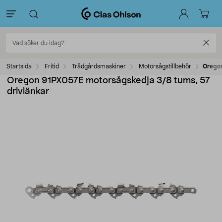
Startsida
Fritid
Trädgårdsmaskiner
Motorsågstillbehör
Oregon
Oregon 91PX057E motorsågskedja 3/8 tums, 57
drivlänkar