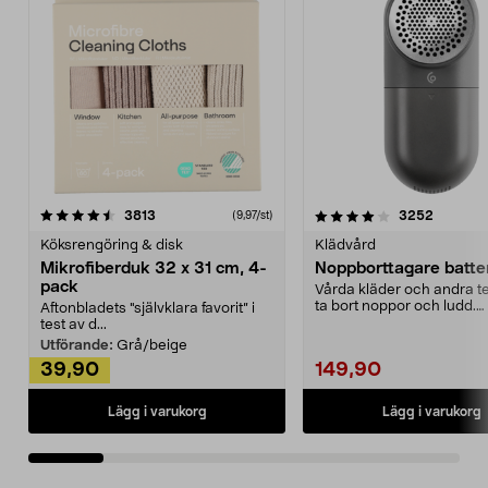
4.0av 5 stjärnor
recensioner
4.5av 5 stjärnor
recensio
3813
3252
(9,97/st)
Köksrengöring & disk
Klädvård
Mikrofiberduk 32 x 31 cm, 4-
Noppborttagare batter
pack
Vårda kläder och andra tex
ta bort noppor och ludd.
Aftonbladets "självklara favorit” i
Noppborttagaren fräs...
test av d...
Utförande:
Grå/beige
39,90
149,90
Lägg i varukorg
Lägg i varukorg