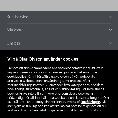
Sidfot
Kundservice
Mitt konto
Om oss
Aktuellt
Vi på Clas Ohlson använder cookies
Genom att trycka
”Acceptera alla cookies”
samtycker du till att vi
Våra bolag
lagrar cookies och andra spårtekniker på din enhet
enligt vår
cookiepolicy
för att förbättra upplevelsen på vår webbplats,
analysera webbplatsens användning samt anpassa våra
Hitta butik
marknadsföringsinsatser. Vi använder fyra kategorier av cookies:
nödvändiga, funktionella, analys och annonsering. För nödvändiga
cookies krävs inte ditt samtycke eftersom dessa cookies är
SE
NO
FI
nödvändiga för att innehållet på webbplatsen ska kunna fungera. Om
du istället vill skräddarsy dina val kan du trycka på
inställningar
. Ditt
samtycke är frivilligt och kan återkallas när som helst genom att du
ändrar i dina cookie-inställningar eller kontaktar oss för guidning.