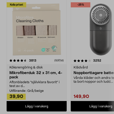
Kolla priset
-25%
4.0av 5 stjärnor
recensioner
4.5av 5 stjärnor
recensio
3813
3252
(9,97/st)
Köksrengöring & disk
Klädvård
Mikrofiberduk 32 x 31 cm, 4-
Noppborttagare batter
pack
Vårda kläder och andra tex
ta bort noppor och ludd.
Aftonbladets "självklara favorit” i
Noppborttagaren fräs...
test av d...
Utförande:
Grå/beige
39,90
149,90
Lägg i varukorg
Lägg i varukorg