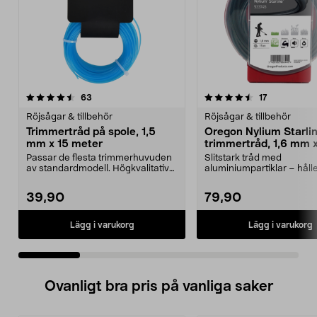
4.5 av 5 stjärnor
recensioner
4.5 av 5 stjärnor
recensioner
63
17
Röjsågar & tillbehör
Röjsågar & tillbehör
Trimmertråd på spole, 1,5
Oregon Nylium Starli
mm x 15 meter
trimmertråd, 1,6 mm 
Passar de flesta trimmerhuvuden
Slitstark tråd med
av standardmodell. Högkvalitativ
aluminiumpartiklar – håll
trimmertråd – g...
och tål mycket. Oregon Nyl
39,90
79,90
Lägg i varukorg
Lägg i varukorg
Ovanligt bra pris på vanliga saker