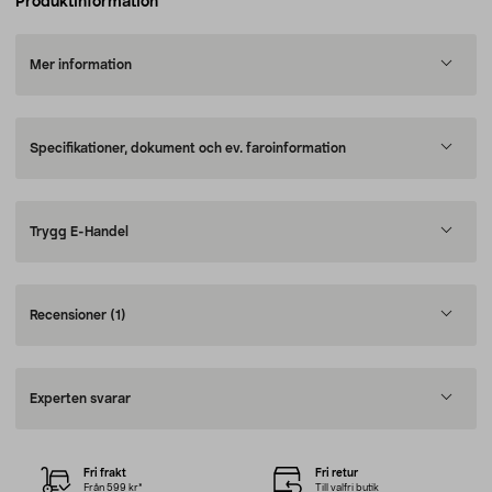
Produktinformation
Mer information
Specifikationer, dokument och ev. faroinformation
Trygg E-Handel
Recensioner
(1)
Experten svarar
Fri frakt
Fri retur
Från 599 kr*
Till valfri butik