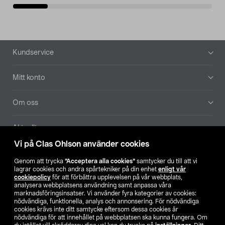
Sidfot
Kundservice
Mitt konto
Om oss
Aktuellt
Vi på Clas Ohlson använder cookies
Våra bolag
Genom att trycka
”Acceptera alla cookies”
samtycker du till att vi
lagrar cookies och andra spårtekniker på din enhet
enligt vår
Hitta butik
cookiepolicy
för att förbättra upplevelsen på vår webbplats,
analysera webbplatsens användning samt anpassa våra
marknadsföringsinsatser. Vi använder fyra kategorier av cookies:
nödvändiga, funktionella, analys och annonsering. För nödvändiga
SE
NO
FI
cookies krävs inte ditt samtycke eftersom dessa cookies är
nödvändiga för att innehållet på webbplatsen ska kunna fungera. Om