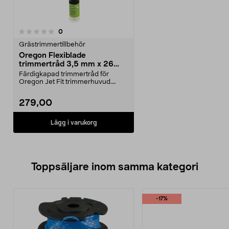
recensioner
0
Grästrimmertillbehör
Oregon Flexiblade
trimmertråd 3,5 mm x 26
cm, 20-pack
Färdigkapad trimmertråd för
Oregon Jet Fit trimmerhuvud.
Oregon Flexiblade trimm...
279,00
Lägg i varukorg
Toppsäljare inom samma kategori
-17%