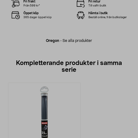
Fri frakt
Fri retur
Från 599 kr*
Till valfri butik
Öppet köp
Hämta i butik
365 dagar öppet köp
Beställ online, från butikslager
Oregon
-
Se alla produkter
Kompletterande produkter i samma
serie