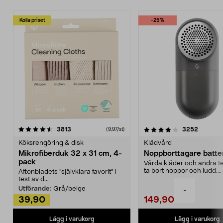
Kolla priset
-25%
4.0av 5 stjärnor
recensioner
4.5av 5 stjärnor
recensio
3813
3252
(9,97/st)
Köksrengöring & disk
Klädvård
Mikrofiberduk 32 x 31 cm, 4-
Noppborttagare batter
pack
Vårda kläder och andra tex
ta bort noppor och ludd.
Aftonbladets "självklara favorit” i
Noppborttagaren fräs...
test av d...
Utförande:
Grå/beige
-
39,90
149,90
Lägg i varukorg
Lägg i varukorg