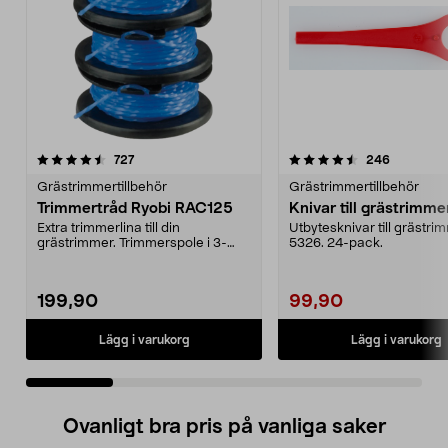
4.5 av 5 stjärnor
recensioner
4.5 av 5 stjärnor
recension
727
246
Grästrimmertillbehör
Grästrimmertillbehör
Trimmertråd Ryobi RAC125
Knivar till grästrimme
Extra trimmerlina till din
Utbytesknivar till grästri
grästrimmer. Trimmerspole i 3-
5326. 24-pack.
pack. Passar till alla ...
199,90
99,90
Lägg i varukorg
Lägg i varukorg
Ovanligt bra pris på vanliga saker