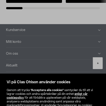
Sidfot
Kundservice
Mitt konto
Om oss
Product
+
Aktuellt
quantity
Våra bolag
Vi på Clas Ohlson använder cookies
Hitta butik
Genom att trycka
”Acceptera alla cookies”
samtycker du till att vi
lagrar cookies och andra spårtekniker på din enhet
enligt vår
cookiepolicy
för att förbättra upplevelsen på vår webbplats,
SE
NO
FI
analysera webbplatsens användning samt anpassa våra
marknadsföringsinsatser. Vi använder fyra kategorier av cookies: