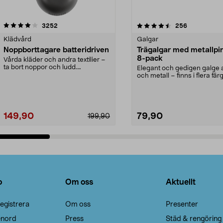
4.5av 5 stjärnor
recensioner
4.0av 5 stjärnor
recensioner
3252
256
Klädvård
Galgar
Noppborttagare batteridriven
Trägalgar med metallpi
8-pack
Vårda kläder och andra textilier –
ta bort noppor och ludd.
Elegant och gedigen galge a
Noppborttagaren fräs...
och metall – finns i flera färg
Galge med sv...
149,90
79,90
199,90
Lägg i varukorg
Lägg i varukorg
o
Om oss
Aktuellt
egistrera
Om oss
Presenter
enord
Press
Städ & rengöring