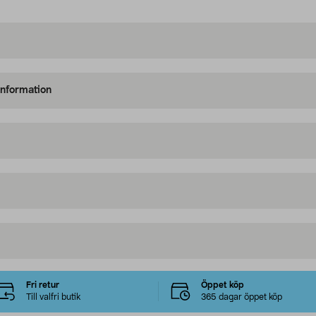
information
Fri retur
Öppet köp
Till valfri butik
365 dagar öppet köp