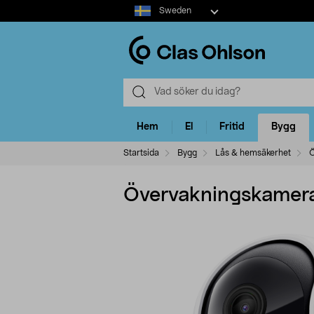
Select
Sweden
market
Hem
El
Fritid
Bygg
Startsida
Bygg
Lås & hemsäkerhet
Ö
Övervakningskamera