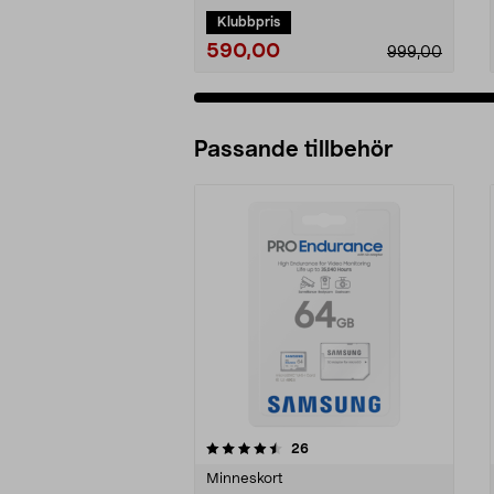
Klubbpris
590,00
999,00
Passande tillbehör
5av 5 stjärnor
4.5av 5 stjärnor
recensioner
26
Minneskort