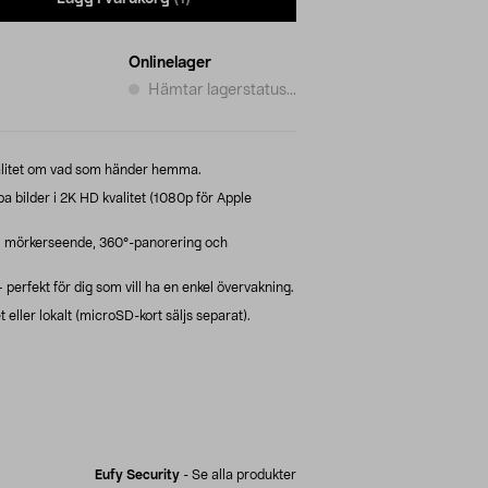
Onlinelager
Hämtar lagerstatus...
valitet om vad som händer hemma.
 bilder i 2K HD kvalitet (1080p för Apple
, mörkerseende, 360°-panorering och
erfekt för dig som vill ha en enkel övervakning.
et eller lokalt (microSD-kort säljs separat).
Eufy Security
-
Se alla produkter