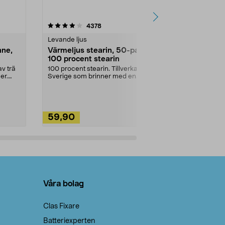
4.5av 5 stjärnor
recensioner
4.5
4378
2
Levande ljus
Rengöringsm
nne,
Värmeljus stearin, 50-pack,
Bikarbonat
100 procent stearin
Ett allsidigt 
städning och 
v trä
100 procent stearin. Tillverkade i
ute. Städa med
er.
Sverige som brinner med en
vacker och sotfri ...
59,90
49,90
Lägg i varukorg
Lägg
Våra bolag
Clas Fixare
Batteriexperten