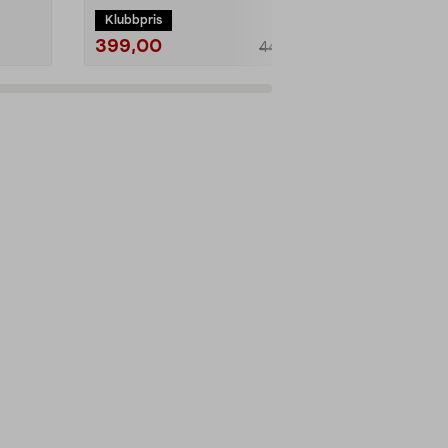
Klubbpris
Klubbpris
399,00
890,00
449,00