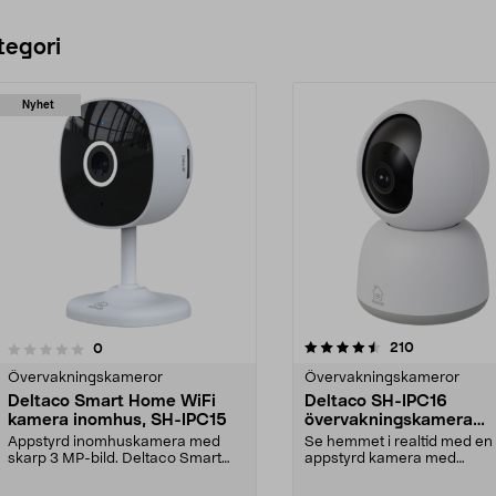
tegori
Nyhet
4.5 av 5 stjärnor
4.5 av 5 stjärnor
recensioner
210
recensioner
0
Övervakningskameror
Övervakningskameror
Deltaco Smart Home WiFi
Deltaco SH-IPC16
kamera inomhus, SH-IPC15
övervakningskamera
inomhus WiFi
Appstyrd inomhuskamera med
Se hemmet i realtid med en
skarp 3 MP-bild. Deltaco Smart
appstyrd kamera med
Home WiFi övervaknings...
motoriserad panorering. De
S...