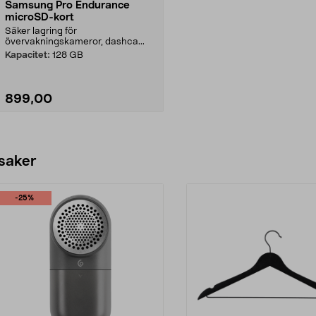
Samsung Pro Endurance
microSD-kort
Säker lagring för
övervakningskameror, dashca...
Kapacitet:
128 GB
899,00
Lägg i varukorg
 saker
-25%