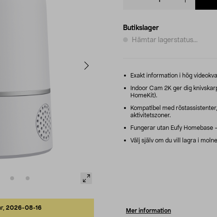
quantity
Butikslager
Hämtar lagerstatus...
Exakt information i hög videok
Indoor Cam 2K ger dig knivskarpa
HomeKit).
Kompatibel med röstassistenter
aktivitetszoner.
Fungerar utan Eufy Homebase – p
Välj själv om du vill lagra i moln
ar,
2026-08-16
Mer information