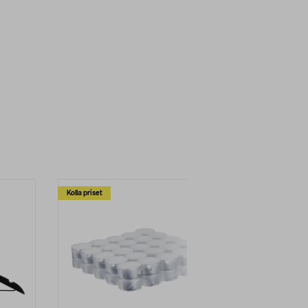
Kolla priset
Multibuy