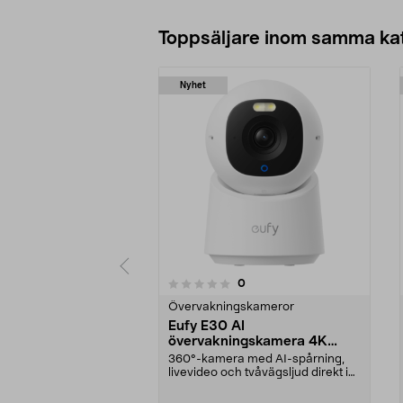
Toppsäljare inom samma ka
Nyhet
recensioner
0
0 av 5 stjärnor
0.0 av 5 stjärnor
Övervakningskameror
Eufy E30 AI
övervakningskamera 4K
inomhus
360°-kamera med AI-spårning,
livevideo och tvåvägsljud direkt i
mobilen. Eufy E3...