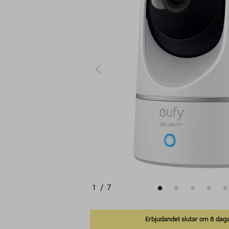
1
/
7
Erbjudandet slutar om 8 dag