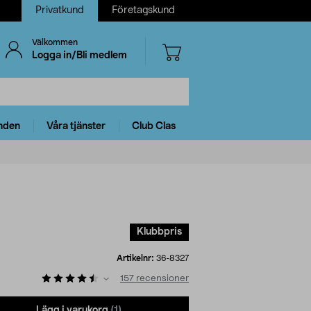
Privatkund
Företagskund
Välkommen
Logga in/Bli medlem
nden
Våra tjänster
Club Clas
Klubbpris
Artikelnr:
36-8327
157
recensioner
Lägg i varukorg
(1)