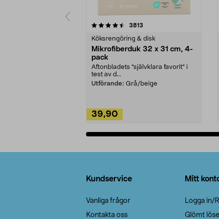
5av 5 stjärnor
4.0av 5 stjärnor
recensioner
3813
Köksrengöring & disk
Mikrofiberduk 32 x 31 cm, 4-
pack
Aftonbladets "självklara favorit” i
test av d...
Utförande:
Grå/beige
39,90
Lägg i varukorg
Sidfot
Kundservice
Mitt kont
Vanliga frågor
Logga in/R
Kontakta oss
Glömt lös