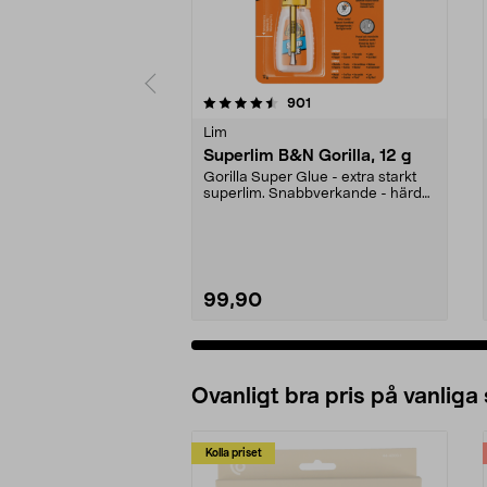
5 av 5 stjärnor
4.5 av 5 stjärnor
recensioner
901
Lim
Superlim B&N Gorilla, 12 g
Gorilla Super Glue - extra starkt
superlim. Snabbverkande - härdar
på 10-45 seku...
99,90
Ovanligt bra pris på vanliga
Kolla priset