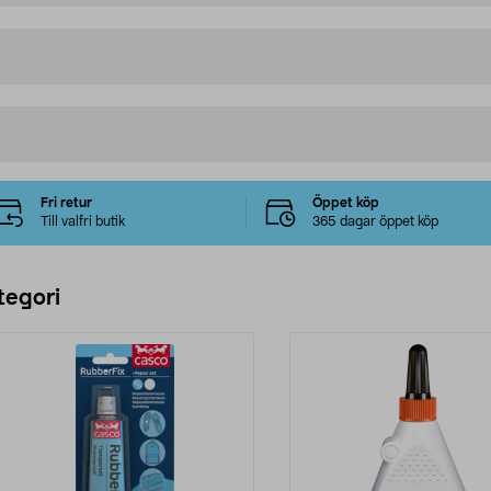
Fri retur
Öppet köp
Till valfri butik
365 dagar öppet köp
tegori