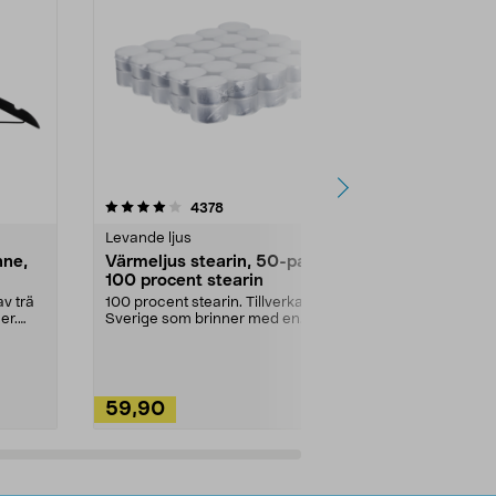
4.5av 5 stjärnor
recensioner
4.5
4378
2
Levande ljus
Rengöringsm
nne,
Värmeljus stearin, 50-pack,
Bikarbonat
100 procent stearin
Ett allsidigt 
städning och 
v trä
100 procent stearin. Tillverkade i
ute. Städa med
er.
Sverige som brinner med en
vacker och sotfri ...
59,90
49,90
Lägg i varukorg
Lägg