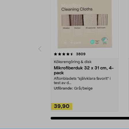
5av 5 stjärnor
4.0av 5 stjärnor
recensioner
3809
Köksrengöring & disk
Mikrofiberduk 32 x 31 cm, 4-
pack
Aftonbladets "självklara favorit” i
test av d...
Utförande:
Grå/beige
39,90
Lägg i varukorg