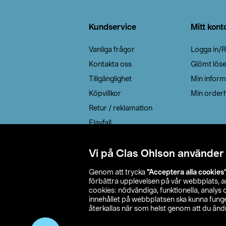
Sidfot
Kundservice
Mitt kont
Vanliga frågor
Logga in/R
Kontakta oss
Glömt lös
Tillgänglighet
Min inform
Köpvillkor
Min orderh
Retur / reklamation
Elavfall
Cookie policy
Leveransalternativ
Vi på Clas Ohlson använder
Genom att trycka
”Acceptera alla cookies
förbättra upplevelsen på vår webbplats, 
cookies: nödvändiga, funktionella, analys
innehållet på webbplatsen ska kunna funger
återkallas när som helst genom att du ändra
© 2026 Cla