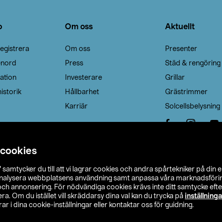
o
Om oss
Aktuellt
egistrera
Om oss
Presenter
enord
Press
Städ & rengöring
ation
Investerare
Grillar
istorik
Hållbarhet
Grästrimmer
Karriär
Solcellsbelysning
 cookies
”
samtycker du till att vi lagrar cookies och andra spårtekniker på din 
analysera webbplatsens användning samt anpassa våra marknadsförings
 och annonsering. För nödvändiga cookies krävs inte ditt samtycke ef
a. Om du istället vill skräddarsy dina val kan du trycka på
inställninga
r i dina cookie-inställningar eller kontaktar oss för guidning.
s Ohlson
Köpvillkor
Privacy statement
Klubbvillkor
H