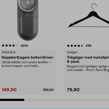
4.5av 5 stjärnor
recensioner
4.0av 5 stjärnor
recensioner
3252
256
Klädvård
Galgar
Noppborttagare batteridriven
Trägalgar med metallpi
8-pack
Vårda kläder och andra textilier –
ta bort noppor och ludd.
Elegant och gedigen galge a
Noppborttagaren fräs...
och metall – finns i flera färg
Galge med sv...
149,90
79,90
199,90
Lägg i varukorg
Lägg i varukorg