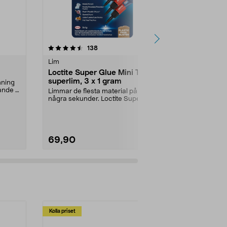
4.5 av 5 stjärnor
recensioner
4.0
138
1
Lim
Lim
Loctite Super Glue Mini Trio
Skruvlåsnin
superlim, 3 x 1 gram
imning
Gänglåsning
ande -
styrka. Undvi
Limmar de flesta material på
loss. Låser mut
några sekunder. Loctite Super
Glue Mini – superlim ...
69,90
99,90
Kolla priset
Multibuy