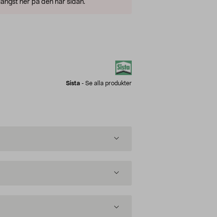
ängst ner på den här sidan.
Sista
-
Se alla produkter