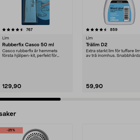
4.5 av 5 stjärnor
recensioner
4.5 av 5 stjärnor
recensioner
767
859
Lim
Lim
Rubberfix Casco 50 ml
Trälim D2
Casco rubberfix är hemmets
Extra starkt lim för tuffare l
första hjälpen-kit, perfekt för
av trä inomhus. Snabbhärd
reparation, skydd och...
använd det ...
129,90
59,90
 saker
-25%