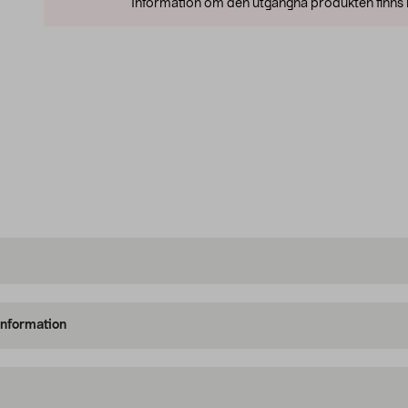
Information om den utgångna produkten finns l
information