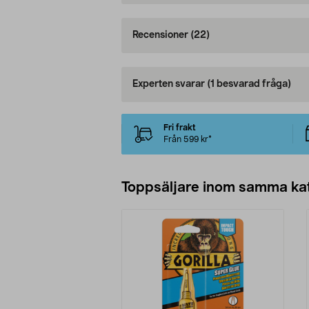
Recensioner
(22)
Experten svarar
(1 besvarad fråga)
Fri frakt
Från 599 kr*
Toppsäljare inom samma ka