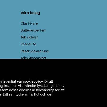
Våra bolag
Clas Fixare
Batteriexperten
Teknikdelar
PhoneLife
Reservdelaronline
Teknikmagasinet
enhet
enligt vår cookiepolicy
för att
insatser. Vi använder fyra kategorier av
tersom dessa cookies är nödvändiga för att
r
. Ditt samtycke är frivilligt och kan
itta butik