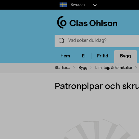
Select
Sweden
market
Hem
El
Fritid
Bygg
Startsida
Bygg
Lim, tejp & kemikalier
Patronpipar och skru