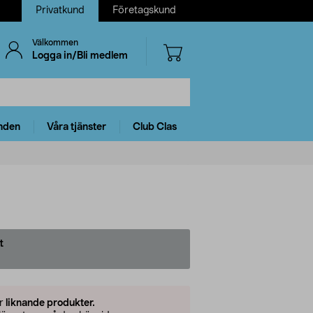
Privatkund
Företagskund
Välkommen
Logga in/Bli medlem
nden
Våra tjänster
Club Clas
t
er
liknande produkter.