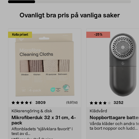
Ovanligt bra pris på vanliga saker
Kolla priset
-25%
4.0av 5 stjärnor
recensioner
4.5av 5 stjärnor
recensio
3809
3252
(9,97/st)
Köksrengöring & disk
Klädvård
Mikrofiberduk 32 x 31 cm, 4-
Noppborttagare batter
pack
Vårda kläder och andra tex
ta bort noppor och ludd.
Aftonbladets "självklara favorit” i
Noppborttagaren fräs...
test av d...