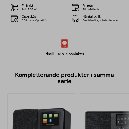
Fri frakt
Fri retur
Från 599 kr*
Till valfri butik
Öppet köp
Hämta i butik
365 dagar öppet köp
Beställ online, från butikslager
Pinell
-
Se alla produkter
Kompletterande produkter i samma
serie