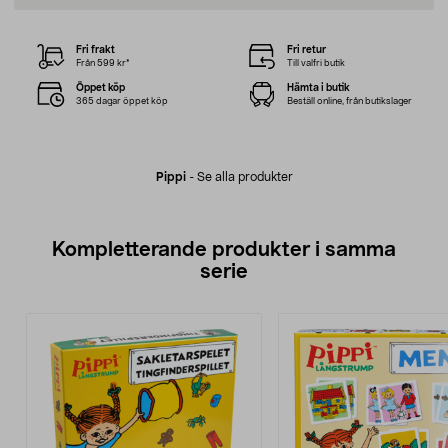
Fri frakt
Fri retur
Från 599 kr*
Till valfri butik
Öppet köp
Hämta i butik
365 dagar öppet köp
Beställ online, från butikslager
Pippi
-
Se alla produkter
Kompletterande produkter i samma
serie