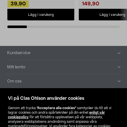
39,90
149,90
Lägg i varukorg
Lägg i varukorg
Sidfot
Kundservice
Mitt konto
Om oss
Aktuellt
Vi på Clas Ohlson använder cookies
Genom att trycka
”Acceptera alla cookies”
samtycker du till att vi
Våra bolag
lagrar cookies och andra spårtekniker på din enhet
enligt vår
cookiepolicy
för att förbättra upplevelsen på vår webbplats,
analysera webbplatsens användning samt anpassa våra
Hitta butik
marknadsföringsinsatser. Vi använder fyra kategorier av cookies: