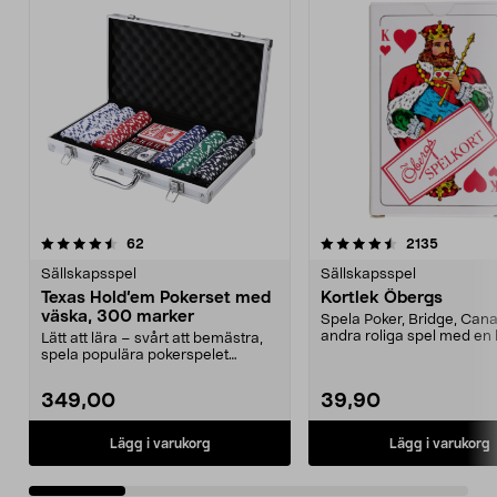
4.5 av 5 stjärnor
recensioner
recensio
62
2135
0.0 av 5 stjärnor
Sällskapsspel
Sällskapsspel
Texas Hold’em Pokerset med
Kortlek Öbergs
väska, 300 marker
Spela Poker, Bridge, Can
andra roliga spel med en 
Lätt att lära – svårt att bemästra,
kortlek. Kort...
spela populära pokerspelet
hemma. Texas Hold...
349,00
39,90
Lägg i varukorg
Lägg i varukorg