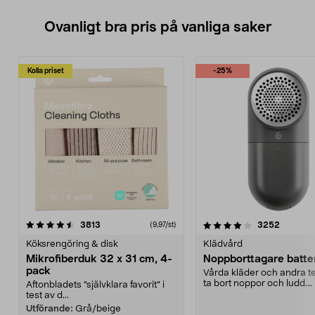
Ovanligt bra pris på vanliga saker
Kolla priset
-25%
4.0av 5 stjärnor
recensioner
4.5av 5 stjärnor
recensio
3813
3252
(9,97/st)
Köksrengöring & disk
Klädvård
Mikrofiberduk 32 x 31 cm, 4-
Noppborttagare batter
pack
Vårda kläder och andra tex
ta bort noppor och ludd.
Aftonbladets "självklara favorit” i
Noppborttagaren fräs...
test av d...
Utförande:
Grå/beige