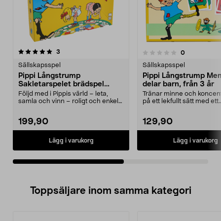
recensioner
3.0av 5 stjärnor
3
recensioner
0
0.0 av 5 stjärnor
Sällskapsspel
Sällskapsspel
Pippi Långstrump
Pippi Långstrump Me
Sakletarspelet brädspel
delar barn, från 3 år
barn, från 3 år
Följd med i Pippis värld – leta,
Tränar minne och koncent
samla och vinn – roligt och enkelt
på ett lekfullt sätt med ett
familjespel....
memoryspel med Pippi...
199,90
129,90
Lägg i varukorg
Lägg i varukorg
Toppsäljare inom samma kategori