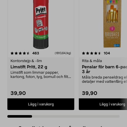
4.5 av 5 stjärnor
recensioner
4.5 av 5 stjärnor
recension
463
104
(1813,64/kg)
Kontorstejp & -lim
Rita & måla
Limstift Pritt, 22 g
Penslar för barn 6-pac
3 år
Limstift som limmar papper,
kartong, foton, tyg, bomull och filt.
Måla breda penseldrag el
Lufttätt lock ...
detaljer med vattenfärg el
akrylfärg. Penslar i o...
39,90
39,90
Lägg i varukorg
Lägg i varukorg