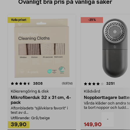
Ovanligt bra pris på vanliga saker
Kolla priset
-25%
4.0av 5 stjärnor
recensioner
4.5av 5 stjärnor
recensio
3808
3251
(9,97/st)
Köksrengöring & disk
Klädvård
Mikrofiberduk 32 x 31 cm, 4-
Noppborttagare batter
pack
Vårda kläder och andra tex
ta bort noppor och ludd.
Aftonbladets "självklara favorit” i
Noppborttagaren fräs...
test av d...
Utförande:
Grå/beige
-
39,90
149,90