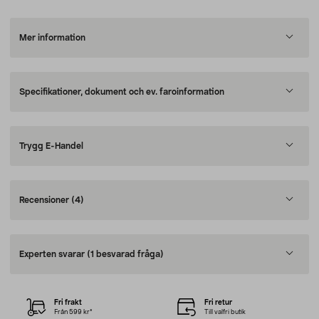
Mer information
Specifikationer, dokument och ev. faroinformation
Trygg E-Handel
Recensioner
(4)
Experten svarar
(1 besvarad fråga)
Fri frakt
Fri retur
Från 599 kr*
Till valfri butik