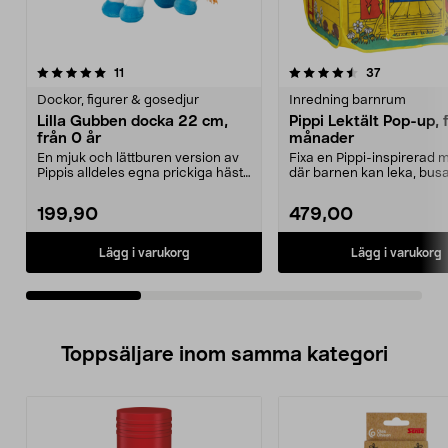
4.5av 5 stjärnor
recensioner
4.5av 5 stjärnor
recensioner
11
37
Dockor, figurer & gosedjur
Inredning barnrum
Lilla Gubben docka 22 cm,
Pippi Lektält Pop-up, 
från 0 år
månader
En mjuk och lättburen version av
Fixa en Pippi-inspirerad
Pippis alldeles egna prickiga häst.
där barnen kan leka, bus
Lilla Gubbe...
mysa. Pippi Lekt...
199,90
479,00
Lägg i varukorg
Lägg i varukorg
Toppsäljare inom samma kategori