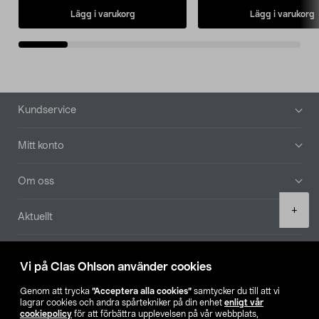
Lägg i varukorg
Lägg i varukorg
Sidfot
Kundservice
Mitt konto
Om oss
Product
+
Aktuellt
quantity
Våra bolag
Vi på Clas Ohlson använder cookies
Hitta butik
Genom att trycka
”Acceptera alla cookies”
samtycker du till att vi
lagrar cookies och andra spårtekniker på din enhet
enligt vår
cookiepolicy
för att förbättra upplevelsen på vår webbplats,