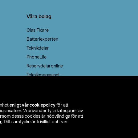
Våra bolag
Clas Fixare
Batteriexperten
Teknikdelar
PhoneLife
Reservdelaronline
Teknikmagasinet
enhet
enligt vår cookiepolicy
för att
insatser. Vi använder fyra kategorier av
tersom dessa cookies är nödvändiga för att
r
. Ditt samtycke är frivilligt och kan
itta butik