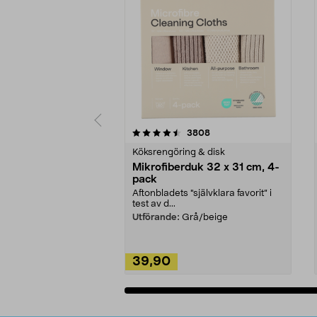
5av 5 stjärnor
4.0av 5 stjärnor
recensioner
3808
Köksrengöring & disk
Mikrofiberduk 32 x 31 cm, 4-
pack
Aftonbladets "självklara favorit” i
test av d...
Utförande:
Grå/beige
39,90
Lägg i varukorg