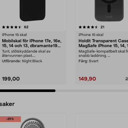
4.5 av 5 stjärnor
recensioner
4.5 av 5 stjärnor
recensioner
62
21
iPhone 15 skal
iPhone 15 skal
Mobilskal för iPhone 17e, 16e,
Holdit Transparent Cas
15, 14 och 13, dbramante1928
MagSafe iPhone 15, 14, 
Greenland
mobilskal
Tunt, stötskyddande skal av
MagSafe-kompatibelt skal f
återvunnen plast....
snabb laddning. ...
Utförande:
Night Black
Färg:
Svart
199,00
149,90
2
 saker
-25%