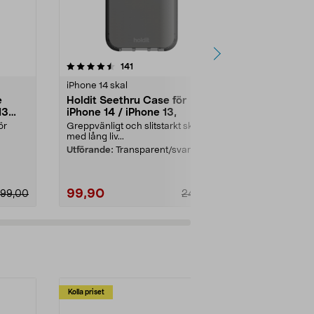
4.5 av 5 stjärnor
recensioner
5.0
141
2
iPhone 14 skal
iPhone 15 ska
e
Holdit Seethru Case för
Holdit Tran
13
iPhone 14 / iPhone 13,
MagSafe iPh
mobilskal
ör
Greppvänligt och slitstarkt skal
MagSafe-kompa
med lång liv...
snabb laddning
Utförande:
Transparent/svart
Färg:
Rosa
99,90
149,90
99,00
249,00
Kolla priset
Multibuy