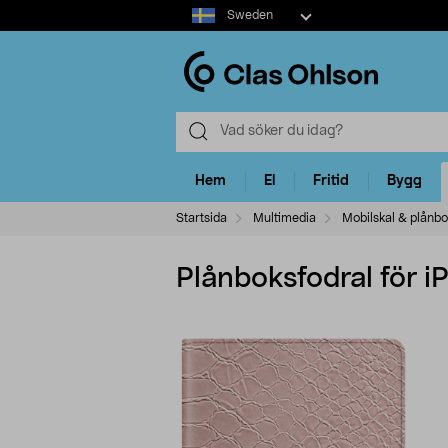
Select
Sweden
market
Hem
El
Fritid
Bygg
Startsida
Multimedia
Mobilskal & plånbo
Plånboksfodral för i