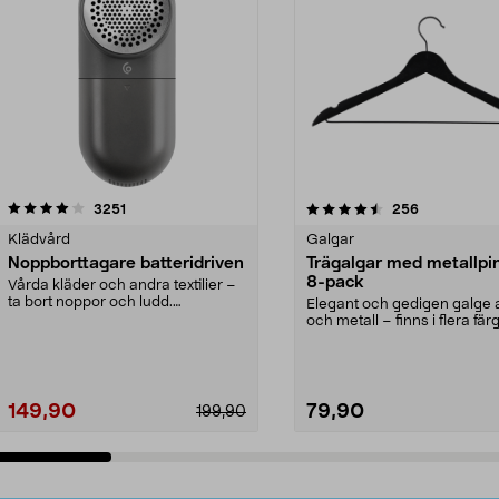
4.5av 5 stjärnor
recensioner
4.0av 5 stjärnor
recensioner
3251
256
Klädvård
Galgar
Noppborttagare batteridriven
Trägalgar med metallpi
8-pack
Vårda kläder och andra textilier –
ta bort noppor och ludd.
Elegant och gedigen galge a
Noppborttagaren fräs...
och metall – finns i flera färg
Galge med sv...
149,90
79,90
199,90
Lägg i varukorg
Lägg i varukorg