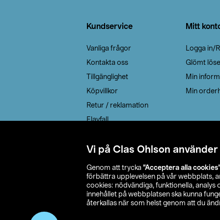
Sidfot
Kundservice
Mitt kont
Vanliga frågor
Logga in/R
Kontakta oss
Glömt lös
Tillgänglighet
Min inform
Köpvillkor
Min orderh
Retur / reklamation
Elavfall
Cookie policy
Leveransalternativ
Vi på Clas Ohlson använder
Genom att trycka
”Acceptera alla cookies
förbättra upplevelsen på vår webbplats, 
cookies: nödvändiga, funktionella, analys
innehållet på webbplatsen ska kunna funger
återkallas när som helst genom att du ändra
© 2026 Cla