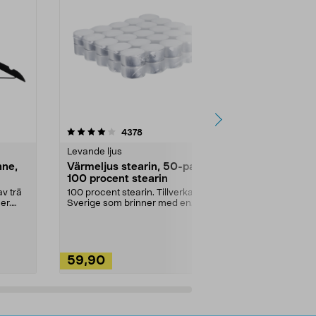
4.5av 5 stjärnor
recensioner
4.5
4378
2
Levande ljus
Rengöringsm
nne,
Värmeljus stearin, 50-pack,
Bikarbonat
100 procent stearin
Ett allsidigt 
städning och 
v trä
100 procent stearin. Tillverkade i
ute. Städa med
er.
Sverige som brinner med en
vacker och sotfri ...
59,90
49,90
Lägg i varukorg
Lägg