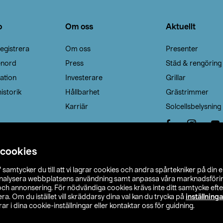
o
Om oss
Aktuellt
egistrera
Om oss
Presenter
enord
Press
Städ & rengöring
ation
Investerare
Grillar
istorik
Hållbarhet
Grästrimmer
Karriär
Solcellsbelysning
 cookies
”
samtycker du till att vi lagrar cookies och andra spårtekniker på din 
analysera webbplatsens användning samt anpassa våra marknadsförings
 och annonsering. För nödvändiga cookies krävs inte ditt samtycke ef
a. Om du istället vill skräddarsy dina val kan du trycka på
inställninga
r i dina cookie-inställningar eller kontaktar oss för guidning.
s Ohlson
Köpvillkor
Privacy statement
Klubbvillkor
H