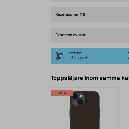
Recensioner
(16)
Experten svarar
Fri frakt
Från 599 kr*
Toppsäljare inom samma ka
-50%