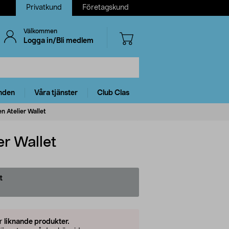
Privatkund
Företagskund
Välkommen
Logga in/Bli medlem
nden
Våra tjänster
Club Clas
n Atelier Wallet
er Wallet
t
er
liknande produkter.