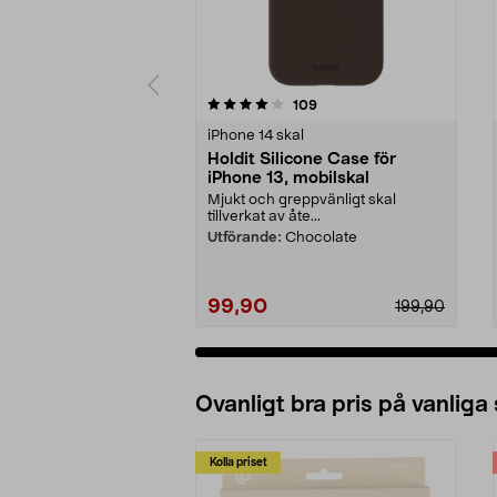
0 av 5 stjärnor
4.5 av 5 stjärnor
recensioner
109
iPhone 14 skal
Holdit Silicone Case för
iPhone 13, mobilskal
Mjukt och greppvänligt skal
tillverkat av åte...
Utförande:
Chocolate
99,90
199,90
Ovanligt bra pris på vanliga
Kolla priset