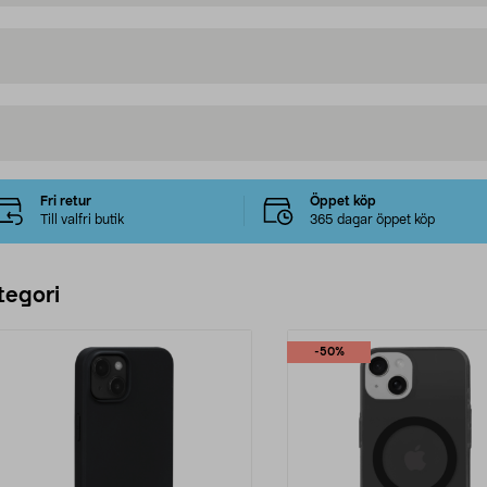
Fri retur
Öppet köp
Till valfri butik
365 dagar öppet köp
tegori
-50%