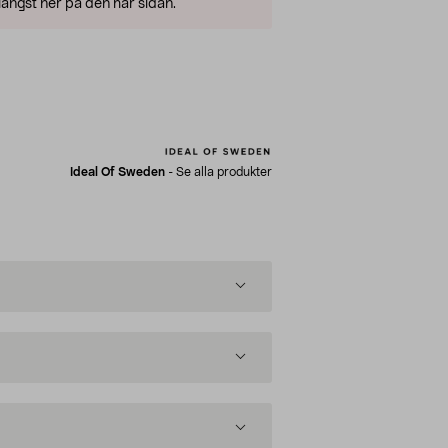
ängst ner på den här sidan.
Ideal Of Sweden
-
Se alla produkter