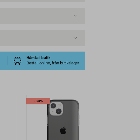
Hämta i butik
Beställ online, från butikslager
-60%
-50%