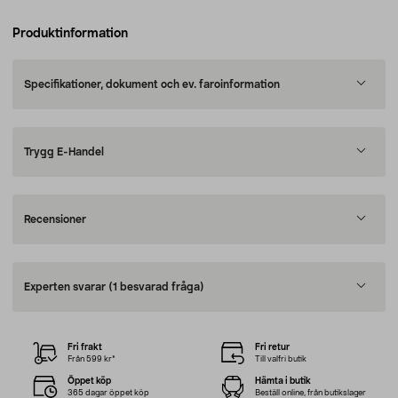
Produktinformation
Specifikationer, dokument och ev. faroinformation
Trygg E-Handel
Recensioner
Experten svarar
(1 besvarad fråga)
Fri frakt
Fri retur
Från 599 kr*
Till valfri butik
Öppet köp
Hämta i butik
365 dagar öppet köp
Beställ online, från butikslager