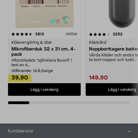
4.0av 5 stjärnor
recensioner
4.5av 5 stjärnor
recensio
3813
3252
(9,97/st)
Köksrengöring & disk
Klädvård
Mikrofiberduk 32 x 31 cm, 4-
Noppborttagare batter
pack
Vårda kläder och andra tex
ta bort noppor och ludd.
Aftonbladets "självklara favorit” i
Noppborttagaren fräs...
test av d...
Utförande:
Grå/beige
39,90
149,90
Lägg i varukorg
Lägg i varukorg
Sidfot
Kundservice