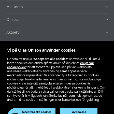
Mitt konto
Om oss
Aktuellt
Våra bolag
Vi på Clas Ohlson använder cookies
Hitta butik
Genom att trycka
”Acceptera alla cookies”
samtycker du till att vi
lagrar cookies och andra spårtekniker på din enhet
enligt vår
cookiepolicy
för att förbättra upplevelsen på vår webbplats,
SE
NO
FI
analysera webbplatsens användning samt anpassa våra
marknadsföringsinsatser. Vi använder fyra kategorier av cookies:
nödvändiga, funktionella, analys och annonsering. För nödvändiga
cookies krävs inte ditt samtycke eftersom dessa cookies är
nödvändiga för att innehållet på webbplatsen ska kunna fungera. Om
du istället vill skräddarsy dina val kan du trycka på
inställningar
. Ditt
samtycke är frivilligt och kan återkallas när som helst genom att du
ändrar i dina cookie-inställningar eller kontaktar oss för guidning.
Köpvillkor
Privacy statement
Klubbvillkor
För företag
Ändra till priser exklusive moms
Produkten har utgått
Acceptera alla cookies
Avvisa alla