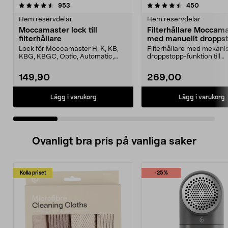
4.5 av 5 stjärnor
recensioner
4.5 av 5 stjärnor
recension
953
450
Hem reservdelar
Hem reservdelar
Moccamaster lock till
Filterhållare Moccam
filterhållare
med manuellt dropps
Lock för Moccamaster H, K, KB,
Filterhållare med mekani
KBG, KBGC, Optio, Automatic,
droppstopp-funktion till
Automatic S, Manual ...
Moccamaster kaffebryggar
149,90
269,00
Lägg i varukorg
Lägg i varukorg
Ovanligt bra pris på vanliga saker
Kolla priset
-25%