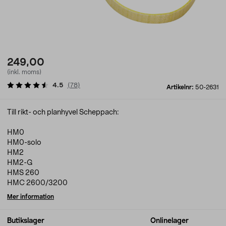
249,00
(inkl. moms)
4.5
(
78
)
Artikelnr:
50-2631
Till rikt- och planhyvel Scheppach:
HM0
HM0-solo
HM2
HM2-G
HMS 260
HMC 2600/3200
Mer information
Butikslager
Onlinelager