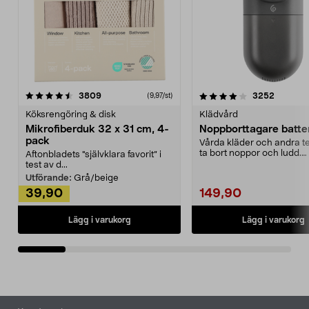
4.0av 5 stjärnor
recensioner
4.5av 5 stjärnor
recensio
3809
3252
(9,97/st)
Köksrengöring & disk
Klädvård
Mikrofiberduk 32 x 31 cm, 4-
Noppborttagare batter
pack
Vårda kläder och andra tex
ta bort noppor och ludd.
Aftonbladets "självklara favorit” i
Noppborttagaren fräs...
test av d...
Utförande:
Grå/beige
39,90
149,90
Lägg i varukorg
Lägg i varukorg
Sidfot