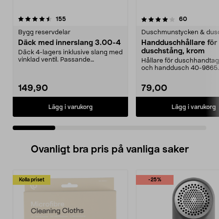
4.0 av 5 stjärnor
recensioner
4.0 av 5 stjärnor
recensione
155
60
Bygg reservdelar
Duschmunstycken & dus
Däck med innerslang 3.00-4
Handduschhållare fö
duschstång, krom
Däck 4-lagers inklusive slang med
vinklad ventil. Passande
Hållare för duschhandtag t
luftgummihjul i dimen...
och handdusch 40-9865.
22 mm stång och ...
149,90
79,00
Lägg i varukorg
Lägg i varukorg
Ovanligt bra pris på vanliga saker
Kolla priset
-25%