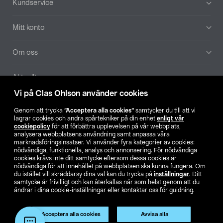
Kundservice
Mitt konto
Om oss
Aktuellt
Vi på Clas Ohlson använder cookies
Våra bolag
Genom att trycka
”Acceptera alla cookies”
samtycker du till att vi
lagrar cookies och andra spårtekniker på din enhet
enligt vår
Hitta butik
cookiepolicy
för att förbättra upplevelsen på vår webbplats,
analysera webbplatsens användning samt anpassa våra
marknadsföringsinsatser. Vi använder fyra kategorier av cookies:
nödvändiga, funktionella, analys och annonsering. För nödvändiga
SE
NO
FI
cookies krävs inte ditt samtycke eftersom dessa cookies är
nödvändiga för att innehållet på webbplatsen ska kunna fungera. Om
du istället vill skräddarsy dina val kan du trycka på
inställningar
. Ditt
samtycke är frivilligt och kan återkallas när som helst genom att du
ändrar i dina cookie-inställningar eller kontaktar oss för guidning.
Acceptera alla cookies
Avvisa alla
Köpvillkor
Privacy statement
Klubbvillkor
För företag