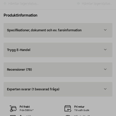
Hämtar lagerstatus...
Hämtar lagerstatus...
Produktinformation
Specifikationer, dokument och ev. faroinformation
Trygg E-Handel
Recensioner
(78)
Experten svarar
(1 besvarad fråga)
Fri frakt
Fri retur
Från 599 kr*
Till valfri butik