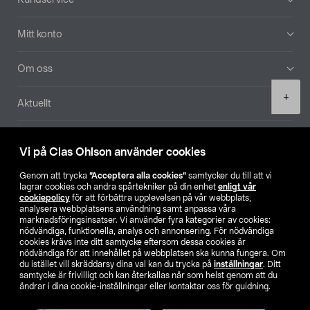
Mitt konto
Om oss
Product
+
Aktuellt
quantity
Våra bolag
Vi på Clas Ohlson använder cookies
Hitta butik
Genom att trycka
”Acceptera alla cookies”
samtycker du till att vi
lagrar cookies och andra spårtekniker på din enhet
enligt vår
cookiepolicy
för att förbättra upplevelsen på vår webbplats,
SE
NO
FI
analysera webbplatsens användning samt anpassa våra
marknadsföringsinsatser. Vi använder fyra kategorier av cookies:
nödvändiga, funktionella, analys och annonsering. För nödvändiga
cookies krävs inte ditt samtycke eftersom dessa cookies är
nödvändiga för att innehållet på webbplatsen ska kunna fungera. Om
du istället vill skräddarsy dina val kan du trycka på
inställningar
. Ditt
samtycke är frivilligt och kan återkallas när som helst genom att du
ändrar i dina cookie-inställningar eller kontaktar oss för guidning.
Köpvillkor
Privacy statement
Klubbvillkor
För företag