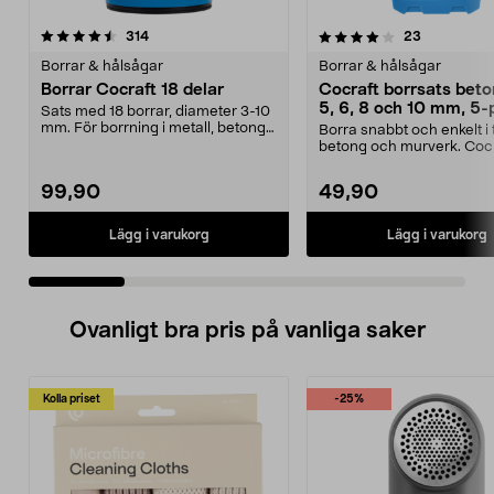
4.0 av 5 stjärnor
recensioner
4.0 av 5 stjärnor
recensione
314
23
Borrar & hålsågar
Borrar & hålsågar
Borrar Cocraft 18 delar
Cocraft borrsats beto
5, 6, 8 och 10 mm, 5-
Sats med 18 borrar, diameter 3-10
mm. För borrning i metall, betong
Borra snabbt och enkelt i 
och trä. Box...
betong och murverk. Coc
borrsats 5 delar – ...
99,90
49,90
Lägg i varukorg
Lägg i varukorg
Ovanligt bra pris på vanliga saker
Kolla priset
-25%