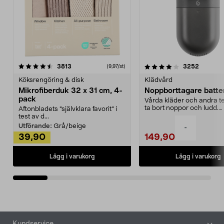
4.0av 5 stjärnor
recensioner
4.5av 5 stjärnor
recensio
3813
3252
(9,97/st)
Köksrengöring & disk
Klädvård
Mikrofiberduk 32 x 31 cm, 4-
Noppborttagare batter
pack
Vårda kläder och andra tex
ta bort noppor och ludd.
Aftonbladets "självklara favorit” i
Noppborttagaren fräs...
test av d...
Utförande:
Grå/beige
-
39,90
149,90
Lägg i varukorg
Lägg i varukorg
Sidfot
Kundservice