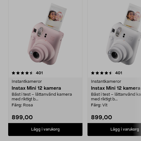
4.5 av 5 stjärnor
recensioner
4.5 av 5 stjärnor
recension
401
401
Instantkameror
Instantkameror
Instax Mini 12 kamera
Instax Mini 12 kamera
Bäst i test – lättanvänd kamera
Bäst i test – lättanvänd 
med riktigt b...
med riktigt b...
Färg:
Rosa
Färg:
Vit
899,00
899,00
Lägg i varukorg
Lägg i varukorg