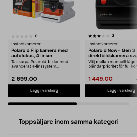
3.5av 5 stjärnor
recensioner
3
recensioner
0
0.0 av 5 stjärnor
Instantkameror
Instantkameror
Polaroid Flip kamera med
Polaroid Now+ Gen 3
autofokus, 4 linser
direktbildskamera sva
appansluten
Ta skarpa Polaroid-bilder med
Välj mellan manuellt läge
avancerat 4-linssystem,
bländarprioritet för full ko
autofokus och blixt. Polar...
du fotar. P...
2 699,00
1 449,00
Lägg i varukorg
Lägg i varukorg
Toppsäljare inom samma kategori