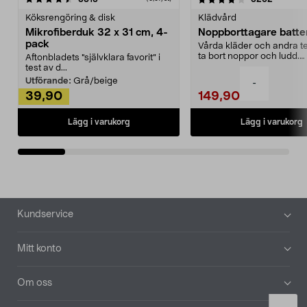
Köksrengöring & disk
Klädvård
Mikrofiberduk 32 x 31 cm, 4-
Noppborttagare batter
pack
Vårda kläder och andra tex
ta bort noppor och ludd.
Aftonbladets "självklara favorit” i
Noppborttagaren fräs...
test av d...
Utförande:
Grå/beige
-
39,90
149,90
Lägg i varukorg
Lägg i varukorg
Sidfot
Kundservice
Mitt konto
Om oss