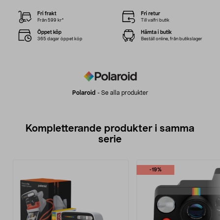
Fri frakt
Fri retur
Från 599 kr*
Till valfri butik
Öppet köp
Hämta i butik
365 dagar öppet köp
Beställ online, från butikslager
Polaroid
-
Se alla produkter
Kompletterande produkter i samma
serie
-19%