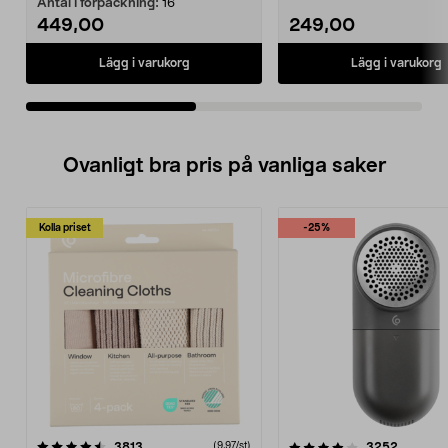
Antal i förpackning:
16
449,00
249,00
Lägg i varukorg
Lägg i varukorg
Ovanligt bra pris på vanliga saker
Kolla priset
-25%
4.0av 5 stjärnor
recensioner
4.5av 5 stjärnor
recensio
3813
3252
(9,97/st)