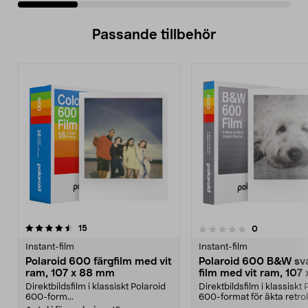
Passande tillbehör
recensioner
4.5av 5 stjärnor
15
recensioner
0
0.0 av 5 stjärnor
Instant-film
Instant-film
Polaroid 600 färgfilm med vit
Polaroid 600 B&W sva
ram, 107 x 88 mm
film med vit ram, 107 
mm
Direktbildsfilm i klassiskt Polaroid
Direktbildsfilm i klassiskt 
600-form...
600-format för äkta retro
Polaroid 6...