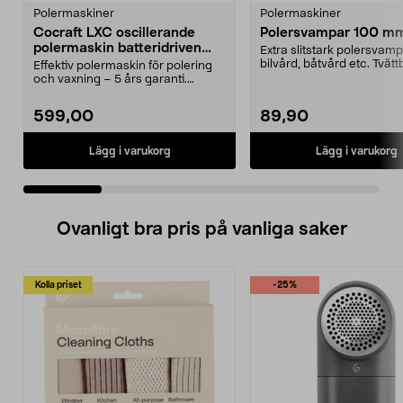
Polermaskiner
Polermaskiner
Cocraft LXC oscillerande
Polersvampar 100 m
polermaskin batteridriven
Extra slitstark polersvamp
P18-BL
bilvård, båtvård etc. Tvätt
Effektiv polermaskin för polering
använd om igen...
och vaxning – 5 års garanti.
Cocraft LXC P18-B...
599,00
89,90
Lägg i varukorg
Lägg i varukorg
Ovanligt bra pris på vanliga saker
Kolla priset
-25%