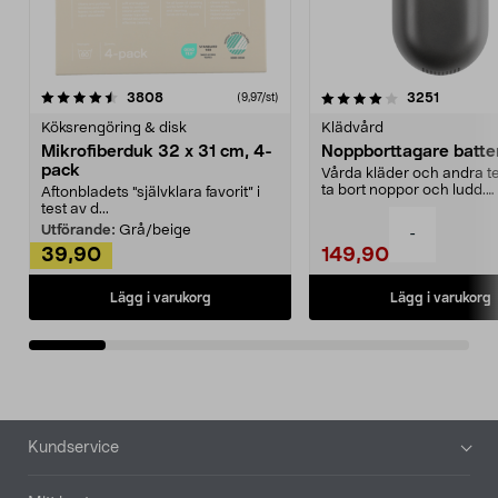
4.0av 5 stjärnor
recensioner
4.5av 5 stjärnor
recensio
3808
3251
(9,97/st)
Köksrengöring & disk
Klädvård
Mikrofiberduk 32 x 31 cm, 4-
Noppborttagare batter
pack
Vårda kläder och andra tex
ta bort noppor och ludd.
Aftonbladets "självklara favorit” i
Noppborttagaren fräs...
test av d...
Utförande:
Grå/beige
-
39,90
149,90
Lägg i varukorg
Lägg i varukorg
Sidfot
Kundservice