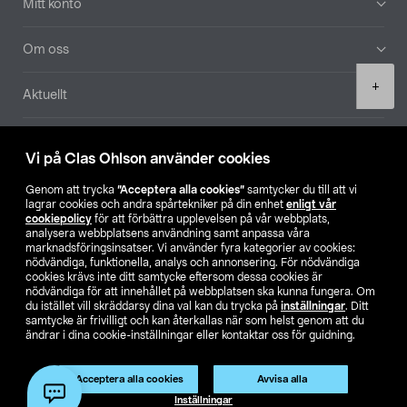
Mitt konto
Om oss
Product
+
Aktuellt
quantity
Våra bolag
Vi på Clas Ohlson använder cookies
Hitta butik
Genom att trycka
”Acceptera alla cookies”
samtycker du till att vi
lagrar cookies och andra spårtekniker på din enhet
enligt vår
cookiepolicy
för att förbättra upplevelsen på vår webbplats,
SE
NO
FI
analysera webbplatsens användning samt anpassa våra
marknadsföringsinsatser. Vi använder fyra kategorier av cookies:
nödvändiga, funktionella, analys och annonsering. För nödvändiga
cookies krävs inte ditt samtycke eftersom dessa cookies är
nödvändiga för att innehållet på webbplatsen ska kunna fungera. Om
du istället vill skräddarsy dina val kan du trycka på
inställningar
. Ditt
samtycke är frivilligt och kan återkallas när som helst genom att du
ändrar i dina cookie-inställningar eller kontaktar oss för guidning.
Köpvillkor
Privacy statement
Klubbvillkor
För företag
Ändra till priser exklusive moms
Acceptera alla cookies
Avvisa alla
Lägg i varukorg
(1)
Inställningar