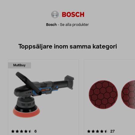
Bosch
-
Se alla produkter
Toppsäljare inom samma kategori
Multibuy
4.5 av 5 stjärnor
recensioner
4.0 av 5 stjärnor
recensioner
6
27