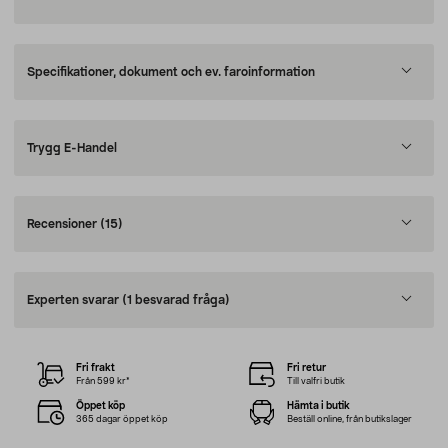
Specifikationer, dokument och ev. faroinformation
Trygg E-Handel
Recensioner
(15)
Experten svarar
(1 besvarad fråga)
Fri frakt
Fri retur
Från 599 kr*
Till valfri butik
Öppet köp
Hämta i butik
365 dagar öppet köp
Beställ online, från butikslager