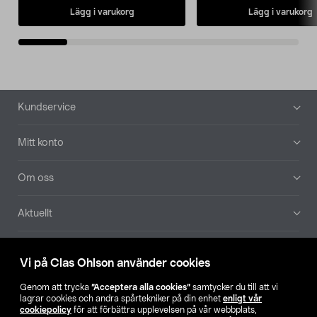
Lägg i varukorg
Lägg i varukorg
Sidfot
Kundservice
Mitt konto
Om oss
Aktuellt
Våra bolag
Vi på Clas Ohlson använder cookies
Hitta butik
Genom att trycka
”Acceptera alla cookies”
samtycker du till att vi
lagrar cookies och andra spårtekniker på din enhet
enligt vår
cookiepolicy
för att förbättra upplevelsen på vår webbplats,