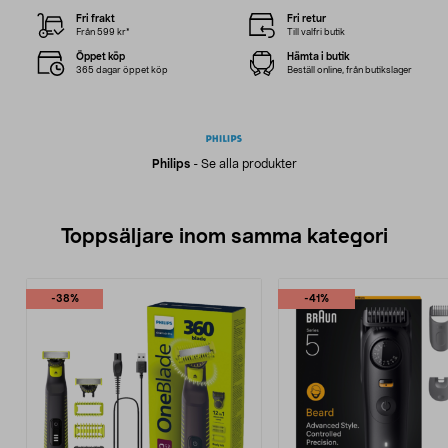
Fri frakt
Fri retur
Från 599 kr*
Till valfri butik
Öppet köp
Hämta i butik
365 dagar öppet köp
Beställ online, från butikslager
Philips
-
Se alla produkter
Toppsäljare inom samma kategori
-38%
-41%