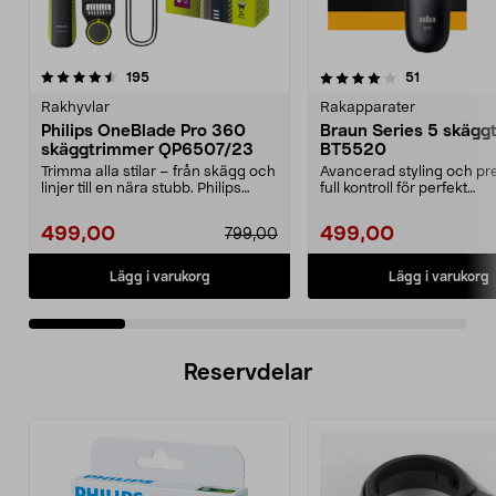
4.0 av 5 stjärnor
recensioner
4.0 av 5 stjärnor
recensioner
195
51
Rakhyvlar
Rakapparater
Philips OneBlade Pro 360
Braun Series 5 skägg
skäggtrimmer QP6507/23
BT5520
Trimma alla stilar – från skägg och
Avancerad styling och pr
linjer till en nära stubb. Philips
full kontroll för perfekt
OneBlade ...
skäggtrimning. Braun...
499,00
499,00
799,00
Lägg i varukorg
Lägg i varukorg
Reservdelar