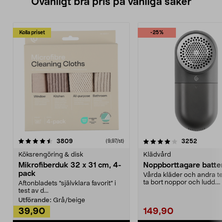
Ovanligt bra pris på vanliga saker
Kolla priset
-25%
4.0av 5 stjärnor
recensioner
4.5av 5 stjärnor
recensio
3809
3252
(9,97/st)
Köksrengöring & disk
Klädvård
Mikrofiberduk 32 x 31 cm, 4-
Noppborttagare batter
pack
Vårda kläder och andra tex
ta bort noppor och ludd.
Aftonbladets "självklara favorit” i
Noppborttagaren fräs...
test av d...
Utförande:
Grå/beige
39,90
149,90